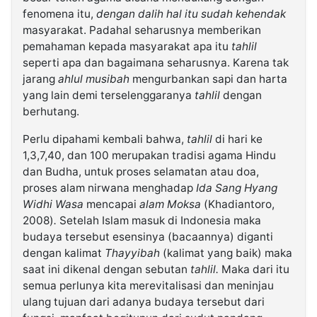
fenomena itu,
dengan dalih hal itu sudah kehendak
masyarakat. Padahal seharusnya memberikan
pemahaman kepada masyarakat apa itu
tahlil
seperti apa dan bagaimana seharusnya. Karena tak
jarang
ahlul musibah
mengurbankan sapi dan harta
yang lain demi terselenggaranya
tahlil
dengan
berhutang.
Perlu dipahami kembali bahwa,
tahlil
di hari ke
1,3,7,40, dan 100 merupakan tradisi agama Hindu
dan Budha, untuk proses selamatan atau doa,
proses alam nirwana menghadap
Ida Sang Hyang
Widhi
Wasa
mencapai
alam Moksa
(Khadiantoro,
2008)
.
Setelah Islam masuk di Indonesia maka
budaya tersebut esensinya (bacaannya) diganti
dengan kalimat
Thayyibah
(kalimat yang baik) maka
saat ini dikenal dengan sebutan
tahlil.
Maka dari itu
semua perlunya kita merevitalisasi dan meninjau
ulang tujuan dari adanya budaya tersebut dari