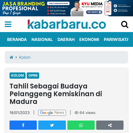
BERANDA
NASIONAL
DAERAH
EKONOMI
PARIWISATA
Informasi
KabarbaruTV
Kirim
Tentang
Kolom
Iklan
Berita
Kami
KOLOM
OPINI
Berita
Tahlil Sebagai Budaya
Nasional
International
Olahraga
Entertainment
Daerah
Pariwisata
Kuliner
Kolom
Pelanggeng Kemiskinan di
Madura
Network
16/01/2023
|
|
64
views
PT
TREETAN