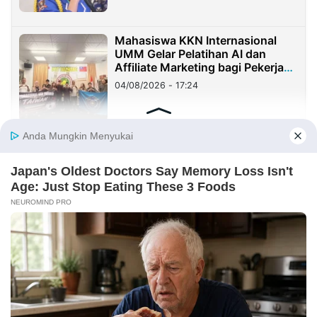
Mahasiswa KKN Internasional
UMM Gelar Pelatihan AI dan
Affiliate Marketing bagi Pekerja
Migran Indonesia di Taiwan
04/08/2026 - 17:24
KOLOM
Yang Mahal Bukan Suara Rakyat
29/07/2026 - 00:37
Haji Her Mirip Prabowo, Rejekinya