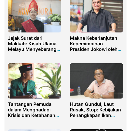
Jejak Surat dari
Makna Keberlanjutan
Makkah: Kisah Ulama
Kepemimpinan
Melayu Menyeberangi
Presiden Jokowi oleh
Lautan Demi Ilmu
Ganjar Bagi Indonesia
Maju
Tantangan Pemuda
Hutan Gundul, Laut
dalam Menghadapi
Rusak, Stop: Kebijakan
Krisis dan Ketahanan
Penangkapan Ikan
Pangan Nasional
Terukur dan Program
Shrimp Estate