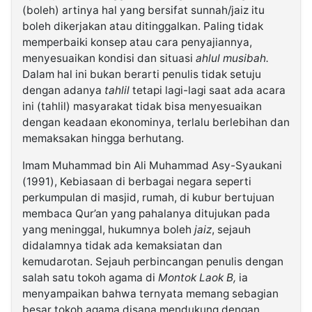
(boleh) artinya hal yang bersifat sunnah/jaiz itu
boleh dikerjakan atau ditinggalkan. Paling tidak
memperbaiki konsep atau cara penyajiannya,
menyesuaikan kondisi dan situasi
ahlul musibah.
Dalam hal ini bukan berarti penulis tidak setuju
dengan adanya
tahlil
tetapi lagi-lagi saat ada acara
ini (tahlil) masyarakat tidak bisa menyesuaikan
dengan keadaan ekonominya, terlalu berlebihan dan
memaksakan hingga berhutang.
Imam Muhammad bin Ali Muhammad Asy-Syaukani
(1991), Kebiasaan di berbagai negara seperti
perkumpulan di masjid, rumah, di kubur bertujuan
membaca Qur’an yang pahalanya ditujukan pada
yang meninggal, hukumnya boleh
jaiz
, sejauh
didalamnya tidak ada kemaksiatan dan
kemudarotan. Sejauh perbincangan penulis dengan
salah satu tokoh agama di
Montok Laok B,
ia
menyampaikan bahwa ternyata memang sebagian
besar tokoh agama disana mendukung dengan