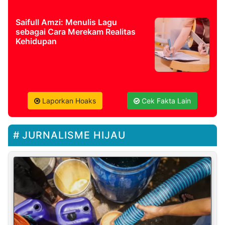
Saifull Amzi: Menulis Lagu
sebagai Cara Merekam Realitas
Kehidupan
Laporkan Hoaks
Cek Fakta Lain
JURNALISME HIJAU