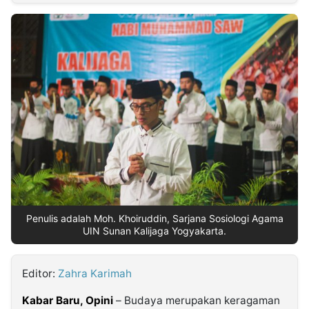
MULTIMEDIA
INDONESIA
Partner
Insight
Suara
Lens
Daily
Jalan
Idealita
Kita
Dinamikapost.com
Radar
Seedbacklink
NTB
Time
IDN
Jogja
Rakyat
News
Notice
Baru
Follow
Kabarbaru
Penulis adalah Moh. Khoiruddin, Sarjana Sosiologi Agama
UIN Sunan Kalijaga Yogyakarta.
Editor:
Zahra Karimah
Kabar Baru, Opini
– Budaya merupakan keragaman