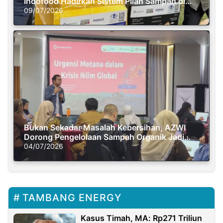
Indofood Hadirkan Sistem Pilah Sampah di
Semasa Piknik
09/07/2026
Bukan Sekadar Masalah Kebersihan, AZWI
Dorong Pengelolaan Sampah Organik Jadi
Solusi Krisis Iklim
04/07/2026
TAMBANG ENERGY
Kasus Timah, MA: Rp271 Triliun