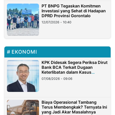
PT BNPG Tegaskan Komitmen
Investasi yang Sehat di Hadapan
DPRD Provinsi Gorontalo
12/07/2026 - 10:40
EKONOMI
KPK Didesak Segera Periksa Dirut
Bank BCA Terkait Dugaan
Keterlibatan dalam Kasus
Hilangnya Dana Nasabah Rp2,58
07/08/2026 - 09:06
Miliar
Biaya Operasional Tambang
Terus Membengkak? Ternyata Ini
yang Jadi Akar Masalahnya