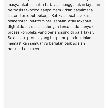
masyarakat semakin terbiasa menggunakan layanan
berbasis teknologi tanpa memikirkan bagaimana
©
sistem tersebut bekerja. Ketika sebuah aplikasi
Kabarbaru.co
-
pemerintah, platform perusahaan, atau layanan
2026
digital dapat diakses dengan lancar, ada banyak
proses kompleks yang berlangsung di balik layar.
PT.
Salah satu profesi yang berperan penting dalam
Kabarbaru
Media
memastikan semuanya berjalan baik adalah
Holding
backend engineer.