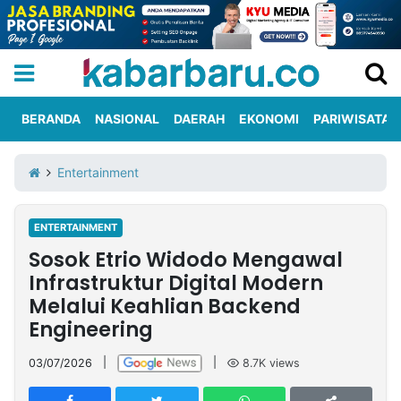
BERANDA
NASIONAL
DAERAH
EKONOMI
PARIWISATA
Informasi
KabarbaruTV
Kirim
Tentang
Entertainment
Iklan
Berita
Kami
ENTERTAINMENT
Berita
Sosok Etrio Widodo Mengawal
Nasional
International
Olahraga
Entertainment
Daerah
Pariwisata
Kuliner
Kolom
Infrastruktur Digital Modern
Melalui Keahlian Backend
Engineering
Network
03/07/2026
|
|
8.7K
views
PT
TREETAN