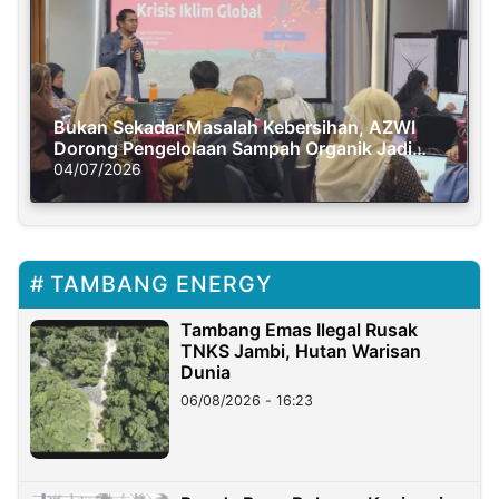
Bukan Sekadar Masalah Kebersihan, AZWI
Dorong Pengelolaan Sampah Organik Jadi
Solusi Krisis Iklim
04/07/2026
TAMBANG ENERGY
Tambang Emas Ilegal Rusak
TNKS Jambi, Hutan Warisan
Dunia
06/08/2026 - 16:23