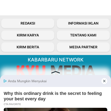
REDAKSI
INFORMASI IKLAN
KIRIM KARYA
TENTANG KAMI
KIRIM BERITA
MEDIA PARTNER
KABARBARU NETWORK
About Our Kabarbaru.co
Kabarbaru.co menyajikan berita aktual dan
inspiratif dari sudut pandang berbaik sangka
serta terverifikasi dari sumber yang tepat.