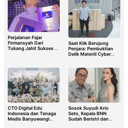
Perjalanan Fajar
Firmansyah Dari
Saat Klik Berujung
Tukang Jahit Sukses ke
Penjara: Pembuktian
Konten Kreator
Delik Materiil Cyber
masih Abu-abu?
CTO Digital Edu
Sosok Suyudi Ario
Indonesia dan Tenaga
Seto, Kepala BNN
Medis Banyuwangi
Sudah Beristri dan
Menikah
Punya Anak 2, Diisukan