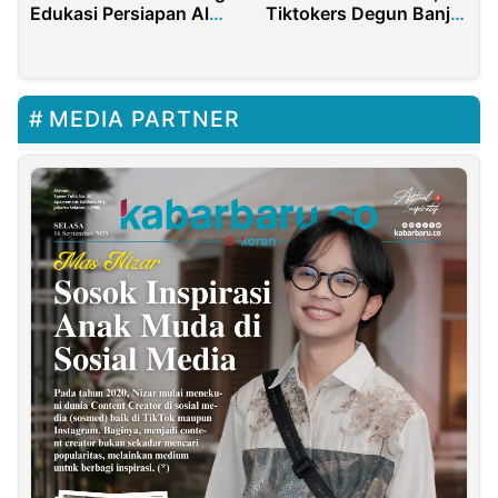
Edukasi Persiapan Alat
Tiktokers Degun Banjiri
Sebelum Intubasi
Jutaan View di Sosmed
MEDIA PARTNER