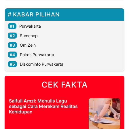
KABAR PILIHAN
Purwakarta
Sumenep
Om Zein
Polres Purwakarta
Diskominfo Purwakarta
CEK FAKTA
Saifull Amzi: Menulis Lagu
sebagai Cara Merekam Realitas
Kehidupan