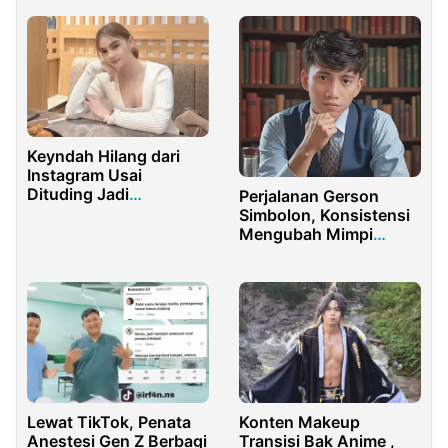
Dekat dengan Shandy
Aulia
Keyndah Hilang dari
Instagram Usai
Dituding Jadi
Perjalanan Gerson
Selingkuhan Suami
Simbolon, Konsistensi
Clara Shinta
Mengubah Mimpi
Menjadi Kenyataan
Lewat TikTok, Penata
Konten Makeup
Anestesi Gen Z Berbagi
Transisi Bak Anime ,