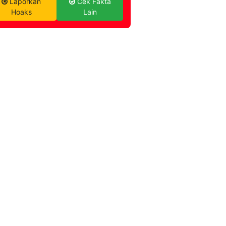
Laporkan
Cek Fakta
Hoaks
Lain