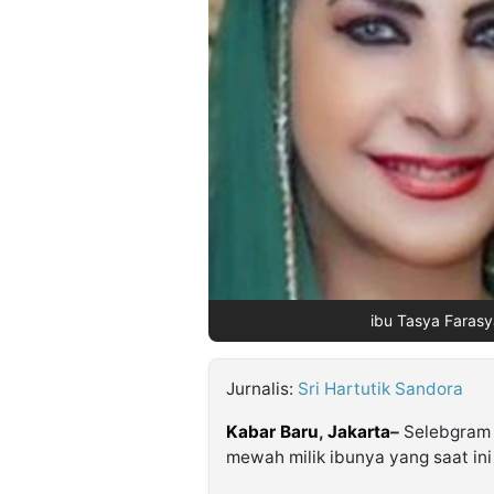
©
Kabarbaru.co
-
2026
PT.
Kabarbaru
Media
Holding
ibu Tasya Farasya
Jurnalis:
Sri Hartutik Sandora
Kabar Baru
,
Jakarta
–
Selebgram 
mewah milik ibunya yang saat ini 