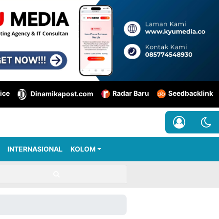
ice
Radar Baru
Seedbacklink
Dinamikapost.com
INTERNASIONAL
KOLOM