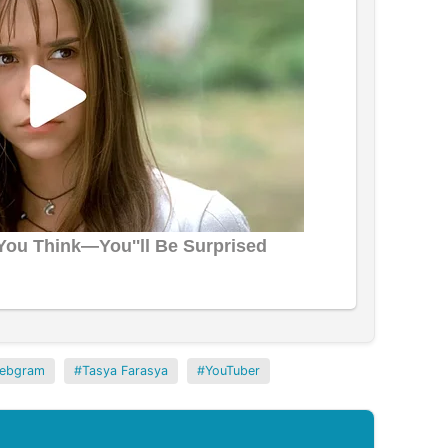
lebgram
Tasya Farasya
YouTuber