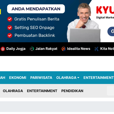
Daily Jogja
Jalan Rakyat
Idealita News
Kita Not
RAH
EKONOMI
PARIWISATA
OLAHRAGA
ENTERTAINMENT
OLAHRAGA
ENTERTAINMENT
PENDIDIKAN