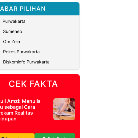
ABAR PILIHAN
Purwakarta
Sumenep
Om Zein
Polres Purwakarta
Diskominfo Purwakarta
CEK FAKTA
full Amzi: Menulis
u sebagai Cara
ekam Realitas
idupan