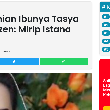
K
ian Ibunya Tasya
zen: Mirip Istana
1
views
Sai
Lag
Mer
Keh