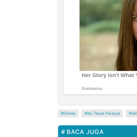
Disney
Ibu Tasya Farasya
Se
BACA JUGA