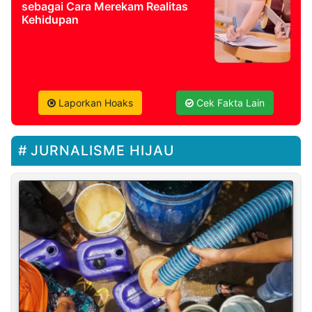
sebagai Cara Merekam Realitas
Kehidupan
Laporkan Hoaks
Cek Fakta Lain
JURNALISME HIJAU