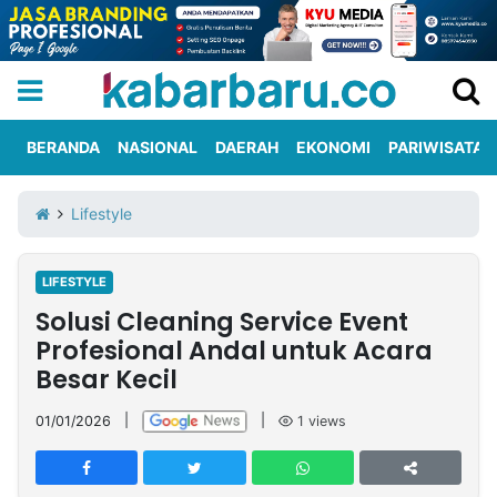
BERANDA
NASIONAL
DAERAH
EKONOMI
PARIWISATA
Informasi
KabarbaruTV
Kirim
Tentang
Lifestyle
Iklan
Berita
Kami
LIFESTYLE
Berita
Solusi Cleaning Service Event
Nasional
International
Olahraga
Entertainment
Daerah
Pariwisata
Kuliner
Kolom
Profesional Andal untuk Acara
Besar Kecil
Network
01/01/2026
|
|
1
views
PT
TREETAN