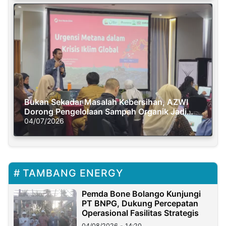
Bukan Sekadar Masalah Kebersihan, AZWI
Dorong Pengelolaan Sampah Organik Jadi
Solusi Krisis Iklim
04/07/2026
TAMBANG ENERGY
Pemda Bone Bolango Kunjungi
PT BNPG, Dukung Percepatan
Operasional Fasilitas Strategis
04/08/2026 - 14:20