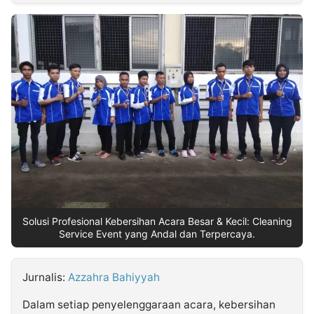
MULTIMEDIA
INDONESIA
Partner
Insight
Suara
Lens
Daily
Jalan
Idealita
Kita
Dinamikapost.com
Radar
Seedbacklink
NTB
Time
IDN
Jogja
Rakyat
News
Notice
Baru
Follow
Kabarbaru
Solusi Profesional Kebersihan Acara Besar & Kecil: Cleaning
Service Event yang Andal dan Terpercaya.
Jurnalis:
Azzahra Bahiyyah
Dalam setiap penyelenggaraan acara, kebersihan