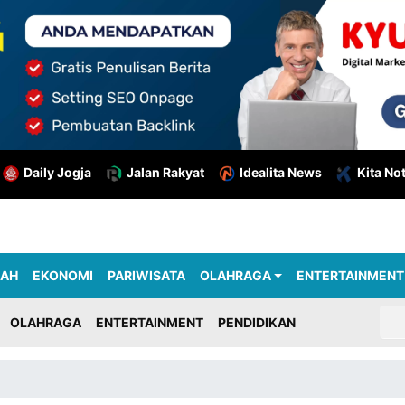
Daily Jogja
Jalan Rakyat
Idealita News
Kita No
RAH
EKONOMI
PARIWISATA
OLAHRAGA
ENTERTAINMENT
OLAHRAGA
ENTERTAINMENT
PENDIDIKAN