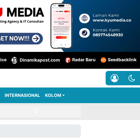
tice
Radar Baru
Seedbacklink
Dinamikapost.com
INTERNASIONAL
KOLOM