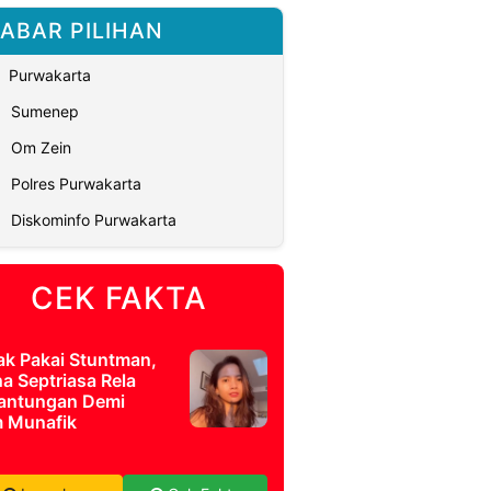
ABAR PILIHAN
Purwakarta
Sumenep
Om Zein
Polres Purwakarta
Diskominfo Purwakarta
CEK FAKTA
ak Pakai Stuntman,
a Septriasa Rela
antungan Demi
m Munafik