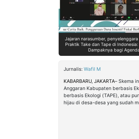
©
Kabarbaru.co
-
2026
Jajaran narasumber, penyelenggara 
Praktik Take dan Tape di Indonesia:
PT.
Dampaknya bagi Agenda 
Kabarbaru
Media
Holding
Jurnalis:
Wafil M
KABARBARU
,
JAKARTA
– Skema in
Anggaran Kabupaten berbasis Eko
berbasis Ekologi (TAPE), atau pu
hijau di desa-desa yang sudah 