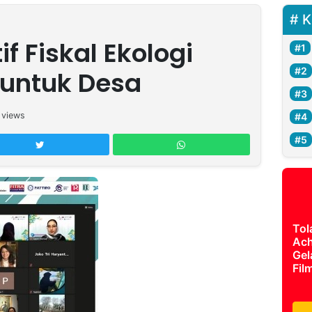
K
f Fiskal Ekologi
f untuk Desa
views
Tol
Ach
Gel
Fil