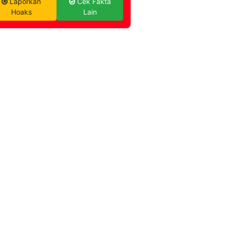
Laporkan
Cek Fakta
Hoaks
Lain