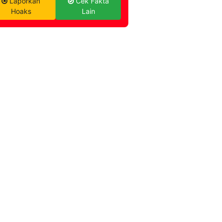
Laporkan
Cek Fakta
Hoaks
Lain