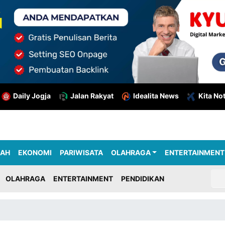
Daily Jogja
Jalan Rakyat
Idealita News
Kita No
RAH
EKONOMI
PARIWISATA
OLAHRAGA
ENTERTAINMENT
OLAHRAGA
ENTERTAINMENT
PENDIDIKAN