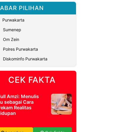
ABAR PILIHAN
Purwakarta
Sumenep
Om Zein
Polres Purwakarta
Diskominfo Purwakarta
CEK FAKTA
full Amzi: Menulis
u sebagai Cara
ekam Realitas
idupan