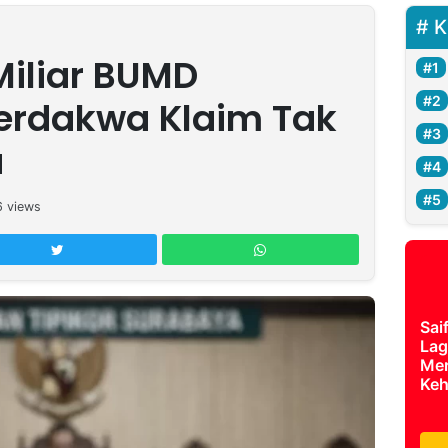
K
Miliar BUMD
erdakwa Klaim Tak
a
6
views
Sai
Lag
Mer
Keh