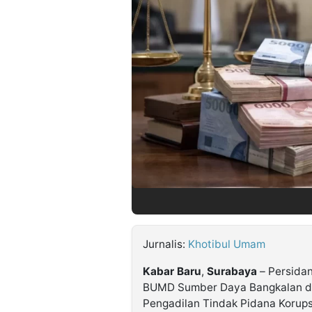
©
Kabarbaru.co
-
2026
PT.
Kabarbaru
Media
Holding
Jurnalis:
Khotibul Umam
Kabar
Baru
,
Surabaya
– Persida
BUMD Sumber Daya Bangkalan dan
Pengadilan Tindak Pidana Korups