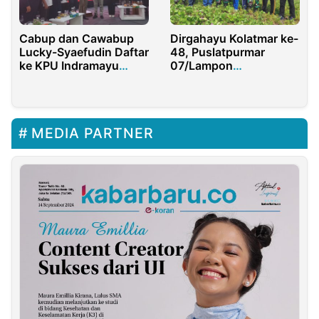
Cabup dan Cawabup
Dirgahayu Kolatmar ke-
Lucky-Syaefudin Daftar
48, Puslatpurmar
ke KPU Indramayu
07/Lampon
Diusung Nasdem-PKS
Banyuwangi &
Stakholder Bersih –
Bersih Pantai
MEDIA PARTNER