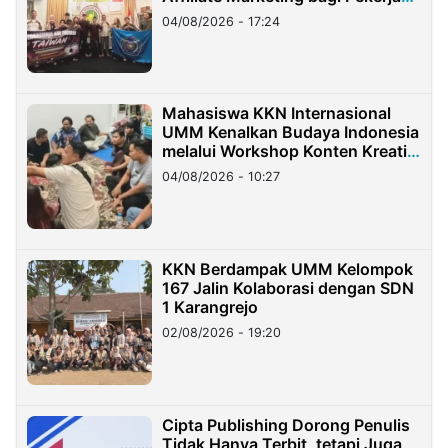
Migran Indonesia di Taiwan
04/08/2026 - 17:24
Mahasiswa KKN Internasional
UMM Kenalkan Budaya Indonesia
melalui Workshop Konten Kreatif
di Taiwan
04/08/2026 - 10:27
KKN Berdampak UMM Kelompok
167 Jalin Kolaborasi dengan SDN
1 Karangrejo
02/08/2026 - 19:20
Cipta Publishing Dorong Penulis
Tidak Hanya Terbit, tetapi Juga