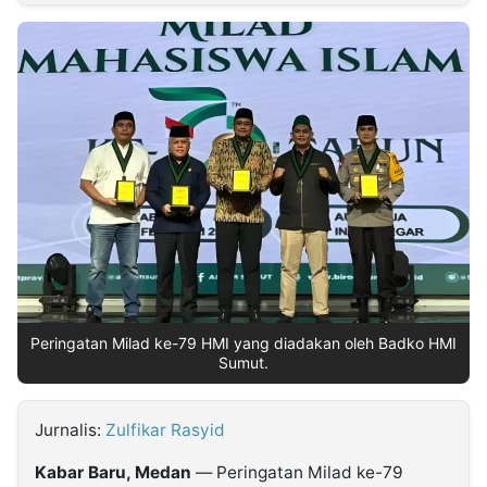
MULTIMEDIA
INDONESIA
Partner
Insight
Suara
Lens
Daily
Jalan
Idealita
Kita
Dinamikapost.com
Radar
Seedbacklink
NTB
Time
IDN
Jogja
Rakyat
News
Notice
Baru
Follow
Kabarbaru
Peringatan Milad ke-79 HMI yang diadakan oleh Badko HMI
Sumut.
Jurnalis:
Zulfikar Rasyid
Kabar Baru, Medan
— Peringatan Milad ke-79