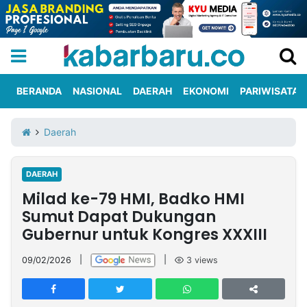
BERANDA
NASIONAL
DAERAH
EKONOMI
PARIWISATA
Informasi
KabarbaruTV
Kirim
Tentang
Daerah
Iklan
Berita
Kami
DAERAH
Berita
Milad ke-79 HMI, Badko HMI
Nasional
International
Olahraga
Entertainment
Daerah
Pariwisata
Kuliner
Kolom
Sumut Dapat Dukungan
Gubernur untuk Kongres XXXIII
Network
09/02/2026
|
|
3
views
PT
TREETAN