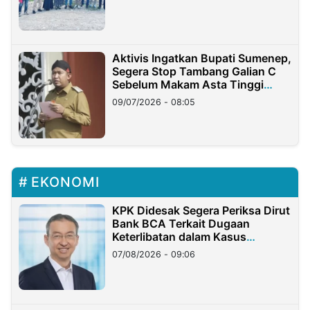
Aktivis Ingatkan Bupati Sumenep,
Segera Stop Tambang Galian C
Sebelum Makam Asta Tinggi
Longsor
09/07/2026 - 08:05
EKONOMI
KPK Didesak Segera Periksa Dirut
Bank BCA Terkait Dugaan
Keterlibatan dalam Kasus
Hilangnya Dana Nasabah Rp2,58
07/08/2026 - 09:06
Miliar