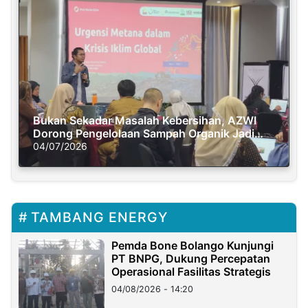
Bukan Sekadar Masalah Kebersihan, AZWI
Dorong Pengelolaan Sampah Organik Jadi
Solusi Krisis Iklim
04/07/2026
TAMBANG ENERGY
Pemda Bone Bolango Kunjungi
PT BNPG, Dukung Percepatan
Operasional Fasilitas Strategis
04/08/2026 - 14:20