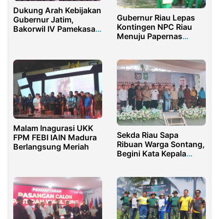
Dukung Arah Kebijakan
Gubernur Riau Lepas
Gubernur Jatim,
Kontingen NPC Riau
Bakorwil IV Pamekasan
Menuju Papernas
Perkuat Pestana di
Papua
Madura
Malam Inagurasi UKK
Sekda Riau Sapa
FPM FEBI IAIN Madura
Ribuan Warga Sontang,
Berlangsung Meriah
Begini Kata Kepala
Desa