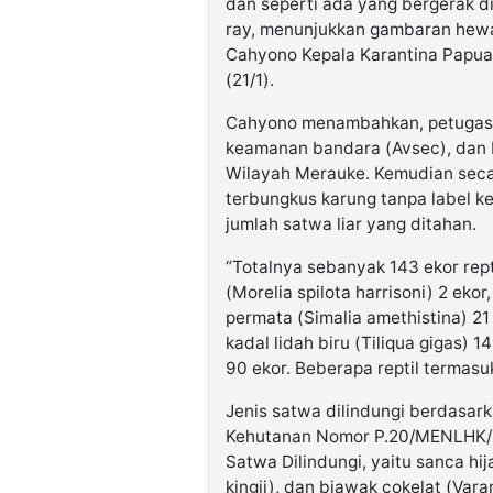
dan seperti ada yang bergerak d
ray, menunjukkan gambaran hewa
Cahyono Kepala Karantina Papua 
(21/1).
Cahyono menambahkan, petugas ber
keamanan bandara (Avsec), dan 
Wilayah Merauke. Kemudian sec
terbungkus karung tanpa label k
jumlah satwa liar yang ditahan.
“Totalnya sebanyak 143 ekor repti
(Morelia spilota harrisoni) 2 ekor,
permata (Simalia amethistina) 21
kadal lidah biru (Tiliqua gigas) 
90 ekor. Beberapa reptil termasu
Jenis satwa dilindungi berdasar
Kehutanan Nomor P.20/MENLHK/
Satwa Dilindungi, yaitu sanca hi
kingii), dan biawak cokelat (Var