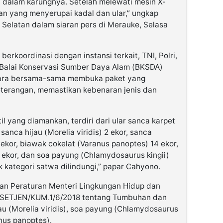
i dalam karungnya. Setelah melewati mesin X-
n yang menyerupai kadal dan ular,” ungkap
Selatan dalam siaran pers di Merauke, Selasa
koordinasi dengan instansi terkait, TNI, Polri,
Balai Konservasi Sumber Daya Alam (BKSDA)
ara bersama-sama membuka paket yang
eterangan, memastikan kebenaran jenis dan
l yang diamankan, terdiri dari ular sanca karpet
 sanca hijau (Morelia viridis) 2 ekor, sanca
 ekor, biawak cokelat (Varanus panoptes) 14 ekor,
14 ekor, dan soa payung (Chlamydosaurus kingii)
k kategori satwa dilindungi,” papar Cahyono.
kan Peraturan Menteri Lingkungan Hidup dan
SETJEN/KUM.1/6/2018 tentang Tumbuhan dan
jau (Morelia viridis), soa payung (Chlamydosaurus
anus panoptes).