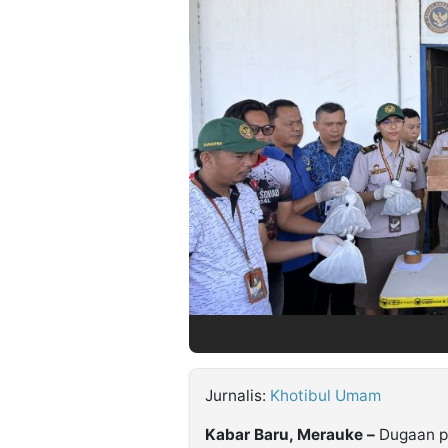
©
Kabarbaru.co
-
2026
PT.
Kabarbaru
Media
Holding
Jurnalis:
Khotibul Umam
Kabar Baru, Merauke –
Dugaan pe