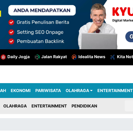
Daily Jogja
Jalan Rakyat
Idealita News
Kita Not
RAH
EKONOMI
PARIWISATA
OLAHRAGA
ENTERTAINMENT
OLAHRAGA
ENTERTAINMENT
PENDIDIKAN