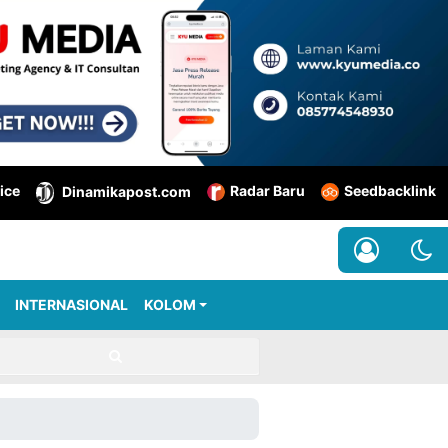
ice
Radar Baru
Seedbacklink
Dinamikapost.com
INTERNASIONAL
KOLOM