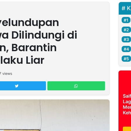
K
yelundupan
a Dilindungi di
n, Barantin
laku Liar
7
views
Sai
Lag
Mer
Keh