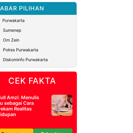
ABAR PILIHAN
Purwakarta
Sumenep
Om Zein
Polres Purwakarta
Diskominfo Purwakarta
CEK FAKTA
full Amzi: Menulis
u sebagai Cara
ekam Realitas
idupan