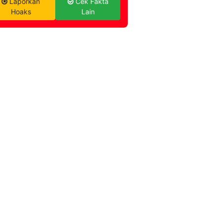
Laporkan
Cek Fakta
Hoaks
Lain