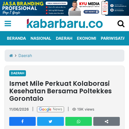
BERANDA
NASIONAL
DAERAH
EKONOMI
PARIWISATA
Informasi
KabarbaruTV
Kirim
Tentang
Daerah
Iklan
Berita
Kami
DAERAH
Berita
Ismet Mile Perkuat Kolaborasi
Nasional
International
Olahraga
Entertainment
Daerah
Pariwisata
Kuliner
Kolom
Kesehatan Bersama Poltekkes
Gorontalo
Network
11/06/2026
|
|
19K
views
PT
TREETAN