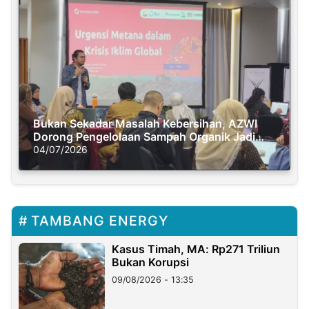
Bukan Sekadar Masalah Kebersihan, AZWI
Dorong Pengelolaan Sampah Organik Jadi
Solusi Krisis Iklim
04/07/2026
TAMBANG ENERGY
Kasus Timah, MA: Rp271 Triliun
Bukan Korupsi
09/08/2026 - 13:35