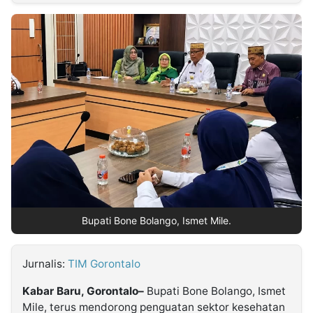
MULTIMEDIA
INDONESIA
Partner
Insight
Suara
Lens
Daily
Jalan
Idealita
Kita
Dinamikapost.com
Radar
Seedbacklink
NTB
Time
IDN
Jogja
Rakyat
News
Notice
Baru
Follow
Kabarbaru
Bupati Bone Bolango, Ismet Mile.
Jurnalis:
TIM Gorontalo
Kabar Baru, Gorontalo–
Bupati Bone Bolango, Ismet
Mile, terus mendorong penguatan sektor kesehatan