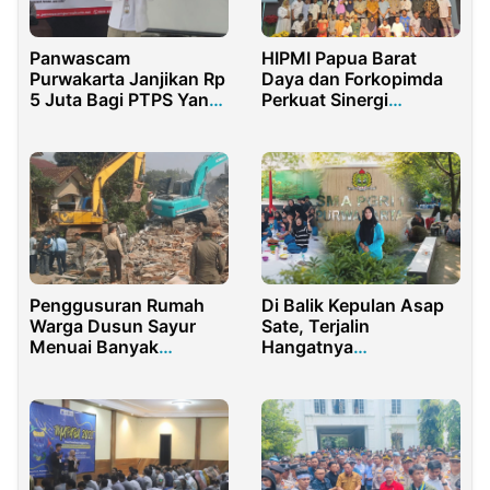
Panwascam
HIPMI Papua Barat
Purwakarta Janjikan Rp
Daya dan Forkopimda
5 Juta Bagi PTPS Yang
Perkuat Sinergi
Berani Laporan Politik
Ekonomi Daerah
Uang
Penggusuran Rumah
Di Balik Kepulan Asap
Warga Dusun Sayur
Sate, Terjalin
Menuai Banyak
Hangatnya
Kecaman Publik
Kebersamaan di SMAS
PGRI 1 Purwakarta