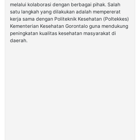
melalui kolaborasi dengan berbagai pihak. Salah
satu langkah yang dilakukan adalah mempererat
©
kerja sama dengan Politeknik Kesehatan (Poltekkes)
Kabarbaru.co
-
Kementerian Kesehatan Gorontalo guna mendukung
2026
peningkatan kualitas kesehatan masyarakat di
daerah.
PT.
Kabarbaru
Media
Holding