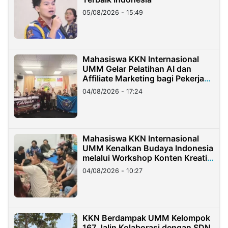
05/08/2026 - 15:49
Mahasiswa KKN Internasional
UMM Gelar Pelatihan AI dan
Affiliate Marketing bagi Pekerja
Migran Indonesia di Taiwan
04/08/2026 - 17:24
Mahasiswa KKN Internasional
UMM Kenalkan Budaya Indonesia
melalui Workshop Konten Kreatif
di Taiwan
04/08/2026 - 10:27
KKN Berdampak UMM Kelompok
167 Jalin Kolaborasi dengan SDN