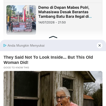
Demo di Depan Mabes Polri,
Mahasiswa Desak Berantas
Tambang Batu Bara Ilegal di
Lampung
14/07/2026 - 21:50
PT BNPG Tegaskan Komitmen
Investasi yang Sehat di Hadapan
DPRD Provinsi Gorontalo
12/07/2026 - 10:40
Aktivis Ingatkan Bupati Sumenep,
Segera Stop Tambang Galian C
Sebelum Makam Asta Tinggi
Longsor
09/07/2026 - 08:05