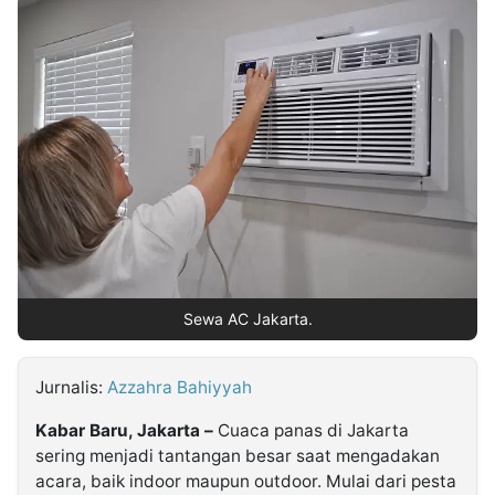
MULTIMEDIA
INDONESIA
Partner
Insight
Suara
Lens
Daily
Jalan
Idealita
Kita
Dinamikapost.com
Radar
Seedbacklink
NTB
Time
IDN
Jogja
Rakyat
News
Notice
Baru
Follow
Kabarbaru
Sewa AC Jakarta.
Jurnalis:
Azzahra Bahiyyah
Kabar Baru, Jakarta –
Cuaca panas di Jakarta
sering menjadi tantangan besar saat mengadakan
acara, baik indoor maupun outdoor. Mulai dari pesta