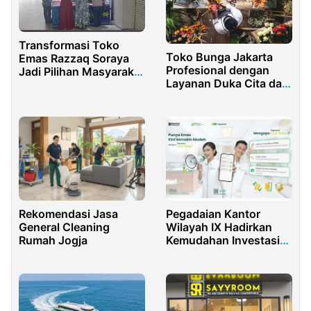
Transformasi Toko
Toko Bunga Jakarta
Emas Razzaq Soraya
Profesional dengan
Jadi Pilihan Masyarakat
Layanan Duka Cita dan
Balikpapan Sejak 2012
Pengiriman Cepat
Rekomendasi Jasa
Pegadaian Kantor
General Cleaning
Wilayah IX Hadirkan
Rumah Jogja
Kemudahan Investasi
Emas untuk Semua