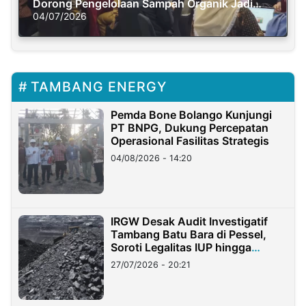
Dorong Pengelolaan Sampah Organik Jadi
Solusi Krisis Iklim
04/07/2026
TAMBANG ENERGY
Pemda Bone Bolango Kunjungi
PT BNPG, Dukung Percepatan
Operasional Fasilitas Strategis
04/08/2026 - 14:20
IRGW Desak Audit Investigatif
Tambang Batu Bara di Pessel,
Soroti Legalitas IUP hingga
Stockpile
27/07/2026 - 20:21