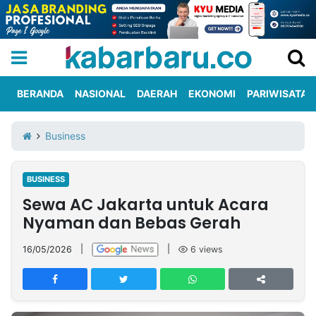
BERANDA
NASIONAL
DAERAH
EKONOMI
PARIWISATA
Informasi
KabarbaruTV
Kirim
Tentang
Business
Iklan
Berita
Kami
BUSINESS
Berita
Sewa AC Jakarta untuk Acara
Nasional
International
Olahraga
Entertainment
Daerah
Pariwisata
Kuliner
Kolom
Nyaman dan Bebas Gerah
16/05/2026
|
|
6
views
Network
PT
TREETAN