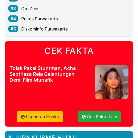
Om Zein
Polres Purwakarta
Diskominfo Purwakarta
CEK FAKTA
Tolak Pakai Stuntman, Acha
Septriasa Rela Gelantungan
Demi Film Munafik
Laporkan Hoaks
Cek Fakta Lain
JURNALISME HIJAU