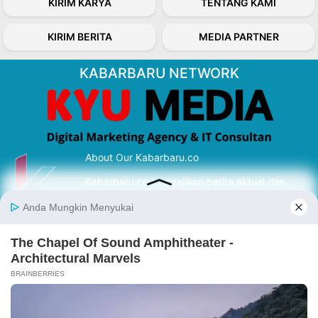
KIRIM KARYA
TENTANG KAMI
KIRIM BERITA
MEDIA PARTNER
KABARBARU NETWORK
About Our Kabarbaru.co
Kabarbaru.co menyajikan berita aktual dan
inspiratif dari sudut pandang berbaik sangka
serta terverifikasi dari sumber yang tepat.
Follow Kabarbaru