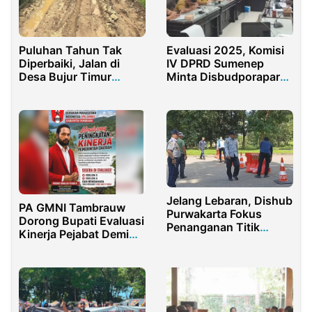
Puluhan Tahun Tak
Evaluasi 2025, Komisi
Diperbaiki, Jalan di
IV DPRD Sumenep
Desa Bujur Timur
Minta Disbudporapar
Pamekasan Jadi
Perkuat Kinerja 2026
Kubangan Lumpur
Jelang Lebaran, Dishub
PA GMNI Tambrauw
Purwakarta Fokus
Dorong Bupati Evaluasi
Penanganan Titik
Kinerja Pejabat Demi
Rawan Kemacetan
Reformasi Birokrasi