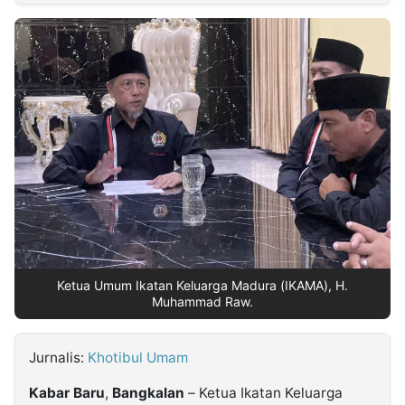
MULTIMEDIA
INDONESIA
Partner
Insight
Suara
Lens
Daily
Jalan
Idealita
Kita
Dinamikapost.com
Radar
Seedbacklink
NTB
Time
IDN
Jogja
Rakyat
News
Notice
Baru
Follow
Kabarbaru
Ketua Umum Ikatan Keluarga Madura (IKAMA), H.
Muhammad Raw.
Jurnalis:
Khotibul Umam
Kabar
Baru
,
Bangkalan
– Ketua Ikatan Keluarga