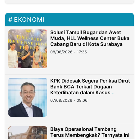
EKONOMI
Solusi Tampil Bugar dan Awet
Muda, HLL Wellness Center Buka
Cabang Baru di Kota Surabaya
08/08/2026 - 17:35
KPK Didesak Segera Periksa Dirut
Bank BCA Terkait Dugaan
Keterlibatan dalam Kasus
Hilangnya Dana Nasabah Rp2,58
07/08/2026 - 09:06
Miliar
Biaya Operasional Tambang
Terus Membengkak? Ternyata Ini