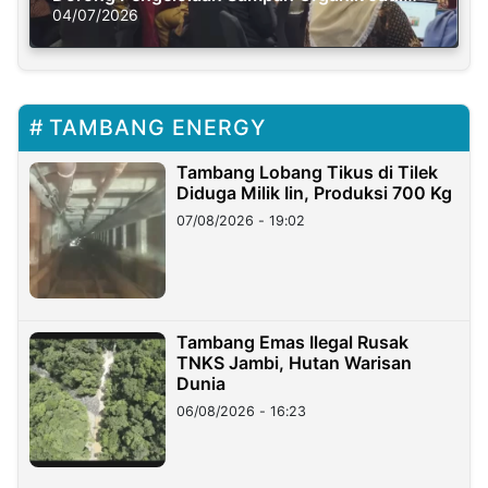
Solusi Krisis Iklim
04/07/2026
TAMBANG ENERGY
Tambang Lobang Tikus di Tilek
Diduga Milik Iin, Produksi 700 Kg
07/08/2026 - 19:02
Tambang Emas Ilegal Rusak
TNKS Jambi, Hutan Warisan
Dunia
06/08/2026 - 16:23