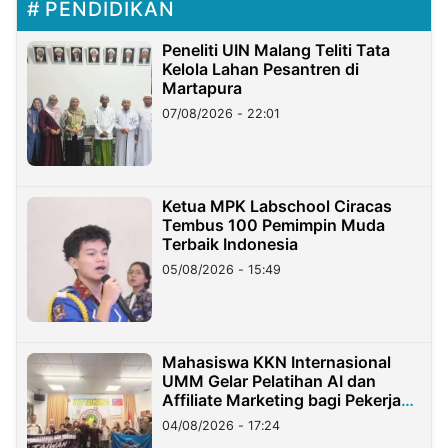
PENDIDIKAN
Peneliti UIN Malang Teliti Tata
Kelola Lahan Pesantren di
Martapura
07/08/2026 - 22:01
Ketua MPK Labschool Ciracas
Tembus 100 Pemimpin Muda
Terbaik Indonesia
05/08/2026 - 15:49
Mahasiswa KKN Internasional
UMM Gelar Pelatihan AI dan
Affiliate Marketing bagi Pekerja
Migran Indonesia di Taiwan
04/08/2026 - 17:24