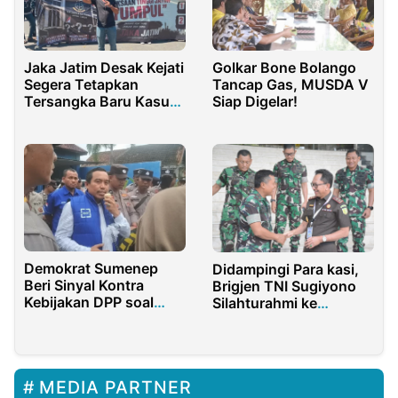
Jaka Jatim Desak Kejati
Golkar Bone Bolango
Segera Tetapkan
Tancap Gas, MUSDA V
Tersangka Baru Kasus
Siap Digelar!
PT DABN dan Dinas
ESDM
Demokrat Sumenep
Didampingi Para kasi,
Beri Sinyal Kontra
Brigjen TNI Sugiyono
Kebijakan DPP soal
Silahturahmi ke
Pilkada Lewat DPRD
Kejaksaan Tinggi Riau
MEDIA PARTNER