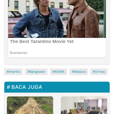
Anarkis
Bangkalan
IKAMA
Madura
Ormas
BACA JUGA