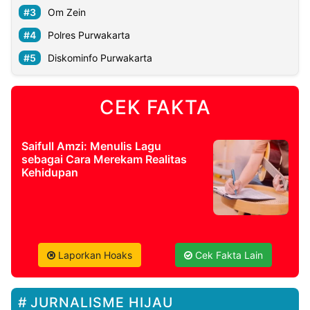
Om Zein
Polres Purwakarta
Diskominfo Purwakarta
CEK FAKTA
Saifull Amzi: Menulis Lagu
sebagai Cara Merekam Realitas
Kehidupan
Laporkan Hoaks
Cek Fakta Lain
JURNALISME HIJAU