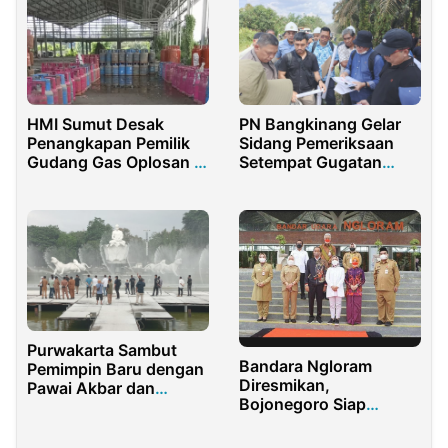
HMI Sumut Desak
PN Bangkinang Gelar
Penangkapan Pemilik
Sidang Pemeriksaan
Gudang Gas Oplosan di
Setempat Gugatan
KIM 3 Medan
Wanprestasi Koppsa-M
Purwakarta Sambut
Bandara Ngloram
Pemimpin Baru dengan
Diresmikan,
Pawai Akbar dan
Bojonegoro Siap
Pertunjukan
Membangun Kawasan
Spektakuler Air Mancur
Sri Baduga