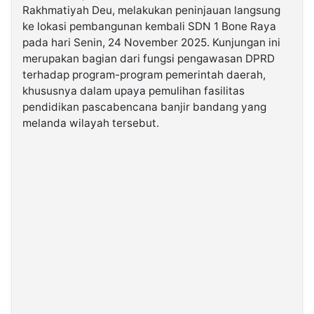
Rakhmatiyah Deu, melakukan peninjauan langsung
ke lokasi pembangunan kembali SDN 1 Bone Raya
©
pada hari Senin, 24 November 2025. Kunjungan ini
Kabarbaru.co
-
merupakan bagian dari fungsi pengawasan DPRD
2026
terhadap program-program pemerintah daerah,
khususnya dalam upaya pemulihan fasilitas
PT.
pendidikan pascabencana banjir bandang yang
Kabarbaru
Media
melanda wilayah tersebut.
Holding