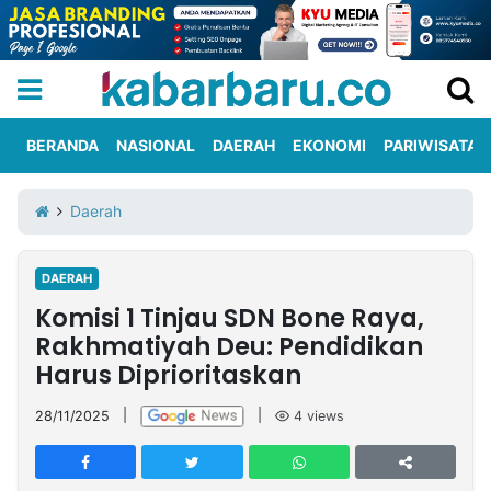
BERANDA
NASIONAL
DAERAH
EKONOMI
PARIWISATA
Informasi
KabarbaruTV
Kirim
Tentang
Daerah
Iklan
Berita
Kami
DAERAH
Berita
Komisi 1 Tinjau SDN Bone Raya,
Nasional
International
Olahraga
Entertainment
Daerah
Pariwisata
Kuliner
Kolom
Rakhmatiyah Deu: Pendidikan
Harus Diprioritaskan
Network
28/11/2025
|
|
4
views
PT
TREETAN