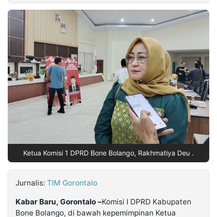
MULTIMEDIA
INDONESIA
Partner
Insight
Suara
Lens
Daily
Jalan
Idealita
Kita
Radar
Seedbacklink
NTB
Time
IDN
Jogja
Rakyat
News
Notice
Baru
Follow
Kabarbaru
Ketua Komisi 1 DPRD Bone Bolango, Rakhmatiya Deu .
Jurnalis:
TIM Gorontalo
Kabar Baru, Gorontalo –
Komisi I DPRD Kabupaten
Bone Bolango, di bawah kepemimpinan Ketua