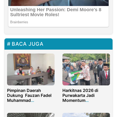
BACA JUGA
Pimpinan Daerah
Harkitnas 2026 di
Dukung Fauzan Fadel
Purwakarta Jadi
Muhammad
Momentum
Memperkuat Peran
Kebangkitan Pekerja
Kadin
Rentan, ASN Diajak
Lindungi Warga Sekitar