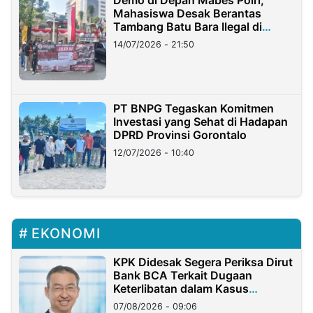
Mahasiswa Desak Berantas
Tambang Batu Bara Ilegal di
Lampung
14/07/2026 - 21:50
PT BNPG Tegaskan Komitmen
Investasi yang Sehat di Hadapan
DPRD Provinsi Gorontalo
12/07/2026 - 10:40
EKONOMI
KPK Didesak Segera Periksa Dirut
Bank BCA Terkait Dugaan
Keterlibatan dalam Kasus
Hilangnya Dana Nasabah Rp2,58
07/08/2026 - 09:06