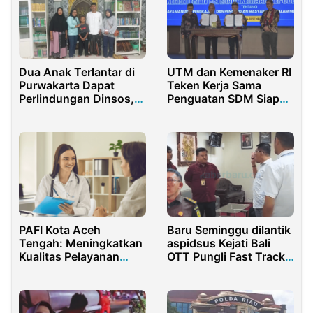
Dua Anak Terlantar di
UTM dan Kemenaker RI
Purwakarta Dapat
Teken Kerja Sama
Perlindungan Dinsos,
Penguatan SDM Siap
Satu Dipulangkan, Satu
Kerja
Dititipkan ke Yayasan
PAFI Kota Aceh
Baru Seminggu dilantik
Tengah: Meningkatkan
aspidsus Kejati Bali
Kualitas Pelayanan
OTT Pungli Fast Track
Kesehatan Masyarakat
Bandara di Bali