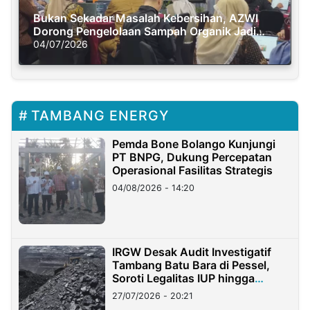
Bukan Sekadar Masalah Kebersihan, AZWI
Dorong Pengelolaan Sampah Organik Jadi
Solusi Krisis Iklim
04/07/2026
TAMBANG ENERGY
Pemda Bone Bolango Kunjungi
PT BNPG, Dukung Percepatan
Operasional Fasilitas Strategis
04/08/2026 - 14:20
IRGW Desak Audit Investigatif
Tambang Batu Bara di Pessel,
Soroti Legalitas IUP hingga
Stockpile
27/07/2026 - 20:21