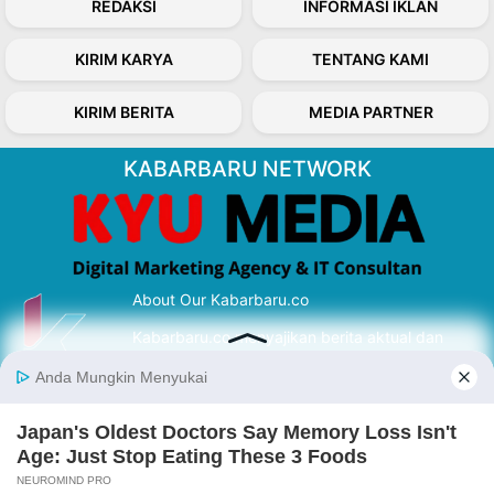
REDAKSI
INFORMASI IKLAN
KIRIM KARYA
TENTANG KAMI
KIRIM BERITA
MEDIA PARTNER
KABARBARU NETWORK
About Our Kabarbaru.co
Kabarbaru.co menyajikan berita aktual dan
inspiratif dari sudut pandang berbaik sangka
serta terverifikasi dari sumber yang tepat.
Follow Kabarbaru