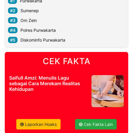
Purwakarta
Sumenep
Om Zein
Polres Purwakarta
Diskominfo Purwakarta
CEK FAKTA
Saifull Amzi: Menulis Lagu
sebagai Cara Merekam Realitas
Kehidupan
Laporkan Hoaks
Cek Fakta Lain