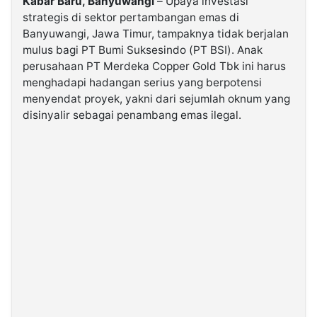
Kabar Baru, Banyuwangi
– Upaya investasi
strategis di sektor pertambangan emas di
Banyuwangi, Jawa Timur, tampaknya tidak berjalan
©
Kabarbaru.co
mulus bagi PT Bumi Suksesindo (PT BSI). Anak
-
2026
perusahaan PT Merdeka Copper Gold Tbk ini harus
menghadapi hadangan serius yang berpotensi
menyendat proyek, yakni dari sejumlah oknum yang
PT.
Kabarbaru
disinyalir sebagai penambang emas ilegal.
Media
Holding