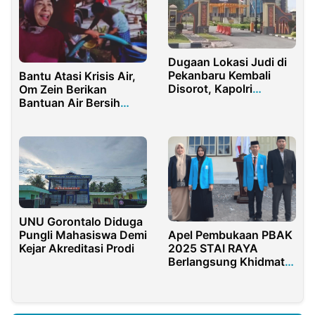
Dugaan Lokasi Judi di
Pekanbaru Kembali
Bantu Atasi Krisis Air,
Disorot, Kapolri
Om Zein Berikan
Diminta Evaluasi
Bantuan Air Bersih
Kapolda Riau
untuk Warga Desa
Bunder
UNU Gorontalo Diduga
Pungli Mahasiswa Demi
Apel Pembukaan PBAK
Kejar Akreditasi Prodi
2025 STAI RAYA
Berlangsung Khidmat
di Ponpes Bustanul
Ulum Mlokorejo