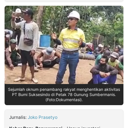
MULTIMEDIA
INDONESIA
Partner
Insight
Suara
Lens
Daily
Jalan
Idealita
Kita
Dinamikapost.com
Radar
Seedbacklink
NTB
Time
IDN
Jogja
Rakyat
News
Notice
Baru
Follow
Kabarbaru
Sejumlah oknum penambang rakyat menghentikan aktivitas
PT Bumi Suksesindo di Petak 78 Gunung Sumbermanis.
(Foto:Dokumentasi).
Jurnalis:
Joko Prasetyo