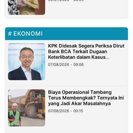
EKONOMI
KPK Didesak Segera Periksa Dirut
Bank BCA Terkait Dugaan
Keterlibatan dalam Kasus
Hilangnya Dana Nasabah Rp2,58
07/08/2026 - 09:06
Miliar
Biaya Operasional Tambang
Terus Membengkak? Ternyata Ini
yang Jadi Akar Masalahnya
07/08/2026 - 00:15