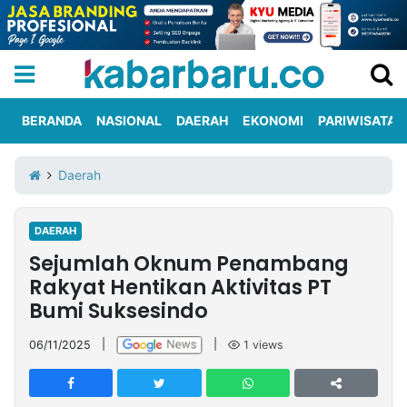
BERANDA
NASIONAL
DAERAH
EKONOMI
PARIWISATA
Informasi
KabarbaruTV
Kirim
Tentang
Daerah
Iklan
Berita
Kami
DAERAH
Berita
Sejumlah Oknum Penambang
Nasional
International
Olahraga
Entertainment
Daerah
Pariwisata
Kuliner
Kolom
Rakyat Hentikan Aktivitas PT
Bumi Suksesindo
Network
06/11/2025
|
|
1
views
PT
TREETAN