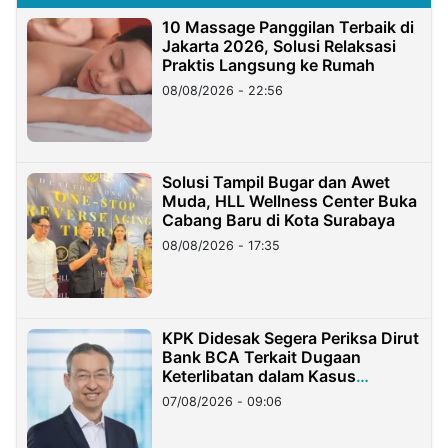
10 Massage Panggilan Terbaik di
Jakarta 2026, Solusi Relaksasi
Praktis Langsung ke Rumah
08/08/2026 - 22:56
Solusi Tampil Bugar dan Awet
Muda, HLL Wellness Center Buka
Cabang Baru di Kota Surabaya
08/08/2026 - 17:35
KPK Didesak Segera Periksa Dirut
Bank BCA Terkait Dugaan
Keterlibatan dalam Kasus
Hilangnya Dana Nasabah Rp2,58
07/08/2026 - 09:06
Miliar