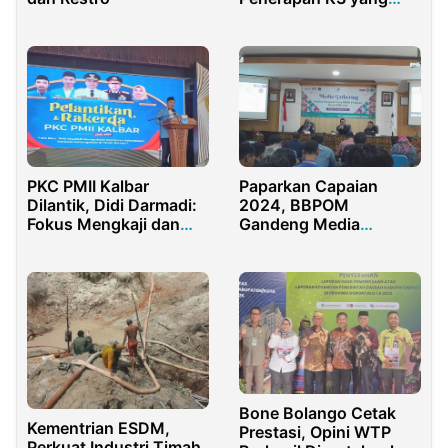
Profesional dan
Berkelanjutan
PKC PMII Kalbar
Paparkan Capaian
Dilantik, Didi Darmadi:
2024, BBPOM
Fokus Mengkaji dan
Gandeng Media
Mengkritisi
Menuju WBBM 2025
Bone Bolango Cetak
Kementrian ESDM,
Prestasi, Opini WTP
Perkuat Industri Timah