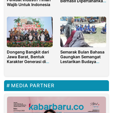
Berhasil Dipertahankan
Wajib Untuk Indonesia
13 Kali
Semarak Bulan Bahasa
Dongeng Bangkit dari
Gaungkan Semangat
Jawa Barat, Bentuk
Lestarikan Budaya
Karakter Generasi di
Indonesia
Tengah Gempuran
Gawai
MEDIA PARTNER