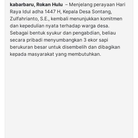
kabarbaru, Rokan Hulu
– Menjelang perayaan Hari
Raya Idul adha 1447 H, Kepala Desa Sontang,
©
Zulfahrianto, S.E., kembali menunjukkan komitmen
Kabarbaru.co
-
dan kepedulian nyata terhadap warga desa.
2026
Sebagai bentuk syukur dan pengabdian, beliau
secara pribadi menyumbangkan 3 ekor sapi
PT.
berukuran besar untuk disembelih dan dibagikan
Kabarbaru
Media
kepada masyarakat yang membutuhkan.
Holding