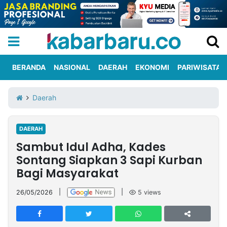
BERANDA
NASIONAL
DAERAH
EKONOMI
PARIWISATA
Informasi
KabarbaruTV
Kirim
Tentang
Daerah
Iklan
Berita
Kami
DAERAH
Berita
Sambut Idul Adha, Kades
Nasional
International
Olahraga
Entertainment
Daerah
Pariwisata
Kuliner
Kolom
Sontang Siapkan 3 Sapi Kurban
Bagi Masyarakat
Network
26/05/2026
|
|
5
views
PT
TREETAN