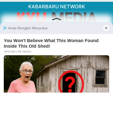
KABARBARU NETWORK
About Our Kabarbaru.co
Kabarbaru.co menyajikan berita aktual dan
inspiratif dari sudut pandang berbaik sangka
serta terverifikasi dari sumber yang tepat.
Follow Kabarbaru
Kabarbaru.co
Copyright © 2026. All rights reserved