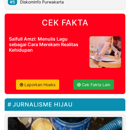
Diskominfo Purwakarta
CEK FAKTA
Saifull Amzi: Menulis Lagu
sebagai Cara Merekam Realitas
Kehidupan
Laporkan Hoaks
Cek Fakta Lain
JURNALISME HIJAU