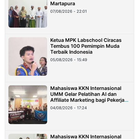
Martapura
07/08/2026 - 22:01
Ketua MPK Labschool Ciracas
Tembus 100 Pemimpin Muda
Terbaik Indonesia
05/08/2026 - 15:49
Mahasiswa KKN Internasional
UMM Gelar Pelatihan AI dan
Affiliate Marketing bagi Pekerja
Migran Indonesia di Taiwan
04/08/2026 - 17:24
Mahasiswa KKN Internasional