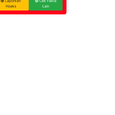
Laporkan
Cek Fakta
Hoaks
Lain