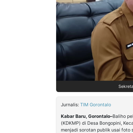
©
Kabarbaru.co
-
2026
PT.
Kabarbaru
Media
Holding
Sekreta
Jurnalis:
TIM Gorontalo
Kabar Baru, Gorontalo–
Baliho p
(KDKMP) di Desa Bongopini, Kec
menjadi sorotan publik usai foto 