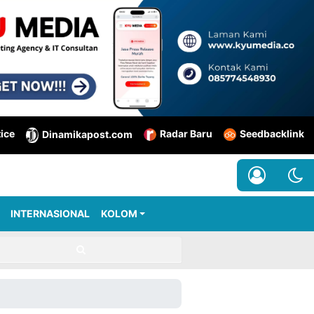
tice
Radar Baru
Seedbacklink
Dinamikapost.com
INTERNASIONAL
KOLOM