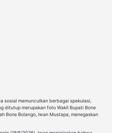
ia sosial memunculkan berbagai spekulasi,
g ditutup merupakan foto Wakil Bupati Bone
rah Bone Bolango, Iwan Mustapa, menegaskan
Senin (18/5/2026), Iwan menjelaskan bahwa