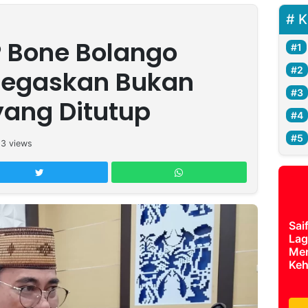
K
 Bone Bolango
 Tegaskan Bukan
ang Ditutup
13
views
Sai
Lag
Mer
Keh