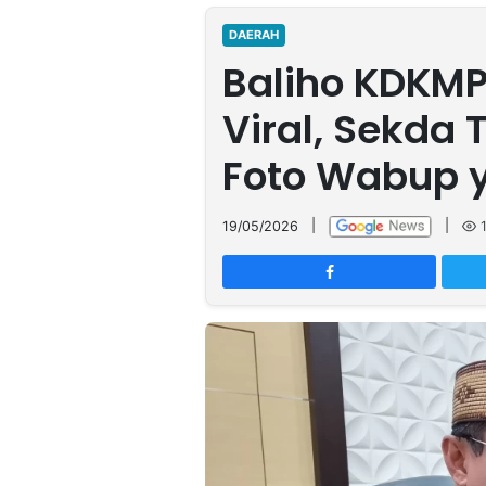
MULTIMEDIA
INDONESIA
DAERAH
Baliho KDKMP
Partner
Viral, Sekda
Insight
Suara
Lens
Daily
Jalan
Idealita
Kita
Dinamikapost.com
Radar
Seedbacklink
Foto Wabup y
NTB
Time
IDN
Jogja
Rakyat
News
Notice
Baru
19/05/2026
|
|
Follow
Kabarbaru