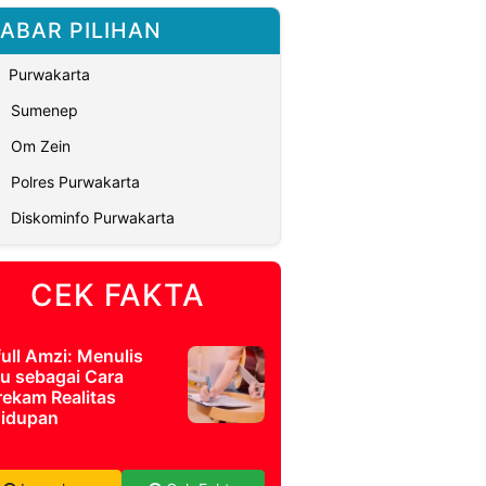
ABAR PILIHAN
Purwakarta
Sumenep
Om Zein
Polres Purwakarta
Diskominfo Purwakarta
CEK FAKTA
full Amzi: Menulis
u sebagai Cara
ekam Realitas
idupan