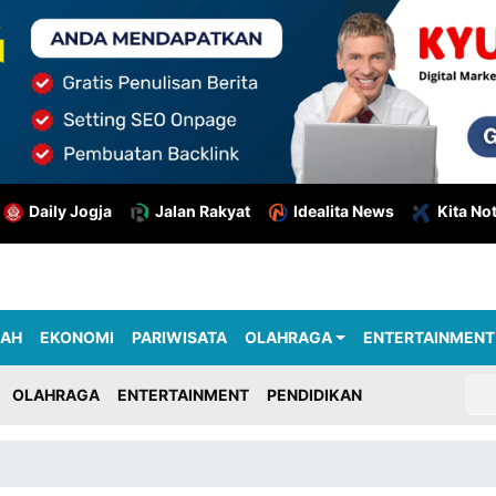
Daily Jogja
Jalan Rakyat
Idealita News
Kita No
RAH
EKONOMI
PARIWISATA
OLAHRAGA
ENTERTAINMENT
OLAHRAGA
ENTERTAINMENT
PENDIDIKAN