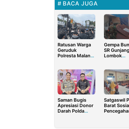
BACA JUGA
Ratusan Warga
Gempa Bum
Geruduk
SR Gunjan
Polresta Malang,
Lombok
Tuntut Jokowi
Bangunan
Diadili
Warga Alam
Kerusakan
Saman Bugis
Satgaswil 
Apresiasi Donor
Barat Sosia
Darah Polda
Pencegaha
Papua Barat
Radikalism
Daya
pada Pesan
Kilat di So