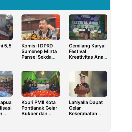
i 5,5
Komisi I DPRD
Gemilang Karya:
g
Sumenep Minta
Festival
Pansel Sekda
Kreativitas Anak
Objektif dan
Desa Bambang
i
Transparan
Melalui Berbagai
Perlombaan
yang Kreatif dan
Inovatif
Papua
Kopri PMII Kota
LaNyalla Dapat
lisasi
Pontianak Gelar
Gelar
n
Bukber dan
Kekerabatan
e
Santunan ke
Datuk Sri Wira
tren
Yatim Piatu
Utama Diraja
rong
dari Kesultanan