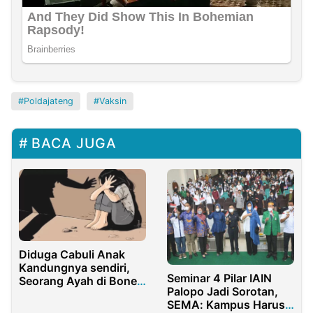
Poldajateng
Vaksin
BACA JUGA
Diduga Cabuli Anak
Kandungnya sendiri,
Seminar 4 Pilar IAIN
Seorang Ayah di Bone
Palopo Jadi Sorotan,
Bolango Diamankan
SEMA: Kampus Harus
Polisi