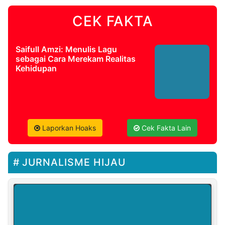
CEK FAKTA
Saifull Amzi: Menulis Lagu
sebagai Cara Merekam Realitas
Kehidupan
Laporkan Hoaks
Cek Fakta Lain
JURNALISME HIJAU