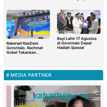
Sepi Pembeli, One Piece
Sebagai Sekda Sidoarjo
Jadi Incaran
Bayi Lahir 17 Agustus
di Gorontalo Dapat
Rakerwil NasDem
Hadiah Spesial
Gorontalo, Rachmat
Gobel Tekankan
Pentingnya Kerja Nyata
MEDIA PARTNER