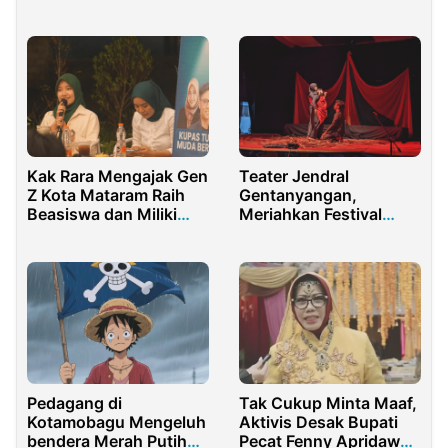
Steril Dari Politik Praktis
Kak Rara Mengajak Gen
Teater Jendral
Z Kota Mataram Raih
Gentanyangan,
Beasiswa dan Miliki
Meriahkan Festival
Growth Mindset
Munali Fatah Di
Sidoarjo
Pedagang di
Tak Cukup Minta Maaf,
Kotamobagu Mengeluh
Aktivis Desak Bupati
bendera Merah Putih
Pecat Fenny Apridawati