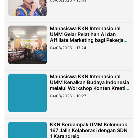
05/08/2026 - 15:49
Mahasiswa KKN Internasional
UMM Gelar Pelatihan AI dan
Affiliate Marketing bagi Pekerja
Migran Indonesia di Taiwan
04/08/2026 - 17:24
Mahasiswa KKN Internasional
UMM Kenalkan Budaya Indonesia
melalui Workshop Konten Kreatif
di Taiwan
04/08/2026 - 10:27
KKN Berdampak UMM Kelompok
167 Jalin Kolaborasi dengan SDN
1 Karangrejo