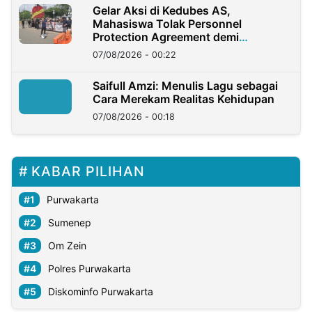
Gelar Aksi di Kedubes AS,
Mahasiswa Tolak Personnel
Protection Agreement demi
Kedaulatan Negara
07/08/2026 - 00:22
Saifull Amzi: Menulis Lagu sebagai
Cara Merekam Realitas Kehidupan
07/08/2026 - 00:18
KABAR PILIHAN
Purwakarta
Sumenep
Om Zein
Polres Purwakarta
Diskominfo Purwakarta