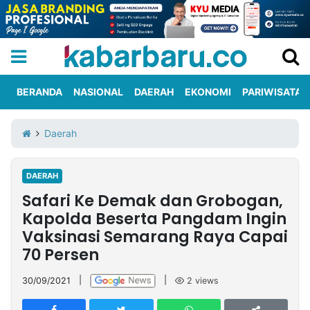
BERANDA
NASIONAL
DAERAH
EKONOMI
PARIWISATA
Informasi
KabarbaruTV
Kirim
Tentang
Daerah
Iklan
Berita
Kami
DAERAH
Berita
Safari Ke Demak dan Grobogan,
Nasional
International
Olahraga
Entertainment
Daerah
Pariwisata
Kuliner
Kolom
Kapolda Beserta Pangdam Ingin
Vaksinasi Semarang Raya Capai
70 Persen
Network
30/09/2021
|
|
2
views
PT
TREETAN