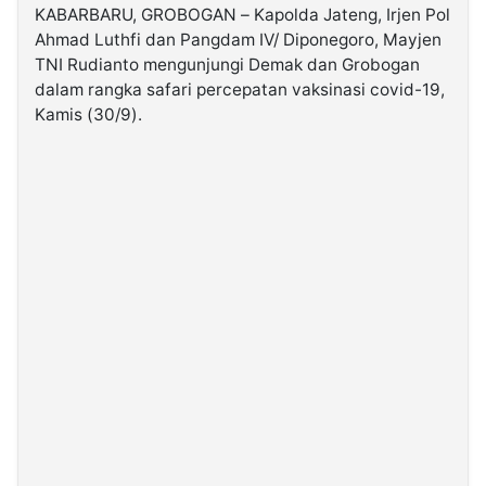
KABARBARU, GROBOGAN – Kapolda Jateng, Irjen Pol
Ahmad Luthfi dan Pangdam IV/ Diponegoro, Mayjen
©
TNI Rudianto mengunjungi Demak dan Grobogan
Kabarbaru.co
-
dalam rangka safari percepatan vaksinasi covid-19,
2026
Kamis (30/9).
PT.
Kabarbaru
Media
Holding