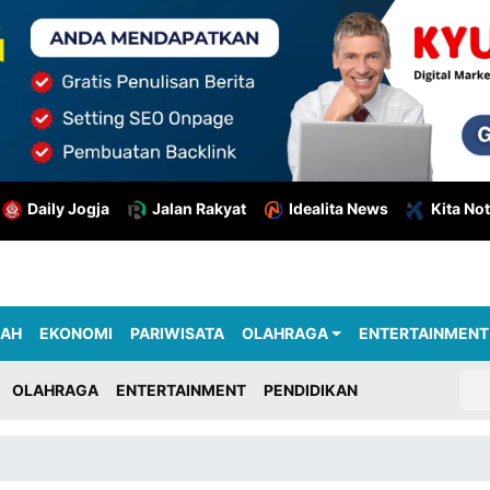
Daily Jogja
Jalan Rakyat
Idealita News
Kita Not
RAH
EKONOMI
PARIWISATA
OLAHRAGA
ENTERTAINMENT
OLAHRAGA
ENTERTAINMENT
PENDIDIKAN