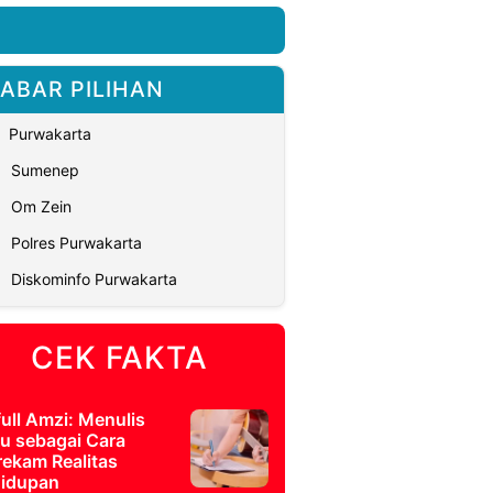
ABAR PILIHAN
Purwakarta
Sumenep
Om Zein
Polres Purwakarta
Diskominfo Purwakarta
CEK FAKTA
full Amzi: Menulis
u sebagai Cara
ekam Realitas
idupan