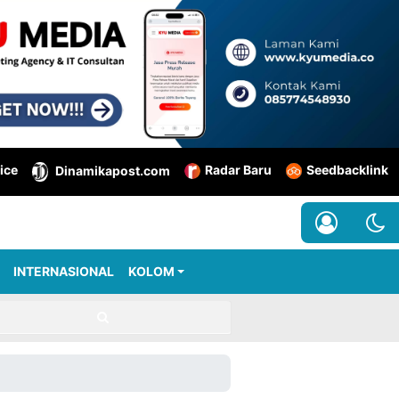
ice
Radar Baru
Seedbacklink
Dinamikapost.com
INTERNASIONAL
KOLOM