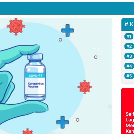
K
Sai
Lag
Mer
Keh