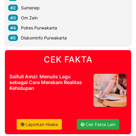
Sumenep
Om Zein
Polres Purwakarta
Diskominfo Purwakarta
CEK FAKTA
Saifull Amzi: Menulis Lagu
sebagai Cara Merekam Realitas
Kehidupan
Laporkan Hoaks
Cek Fakta Lain