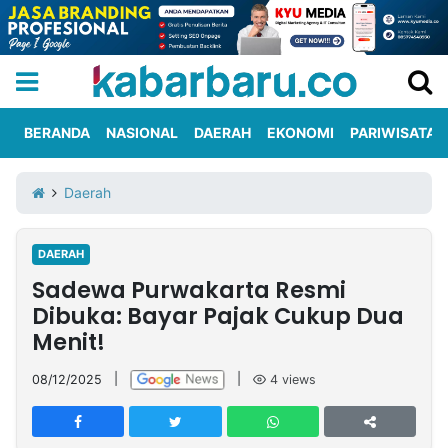
BERANDA
NASIONAL
DAERAH
EKONOMI
PARIWISATA
Informasi
KabarbaruTV
Kirim
Tentang
Daerah
Iklan
Berita
Kami
DAERAH
Berita
Sadewa Purwakarta Resmi
Nasional
International
Olahraga
Entertainment
Daerah
Pariwisata
Kuliner
Kolom
Dibuka: Bayar Pajak Cukup Dua
Menit!
Network
08/12/2025
|
|
4
views
PT
TREETAN