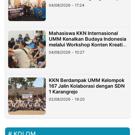
Migran Indonesia di Taiwan
04/08/2026 - 17:24
Mahasiswa KKN Internasional
UMM Kenalkan Budaya Indonesia
melalui Workshop Konten Kreatif
di Taiwan
04/08/2026 - 10:27
KKN Berdampak UMM Kelompok
167 Jalin Kolaborasi dengan SDN
1 Karangrejo
02/08/2026 - 19:20
KOLOM