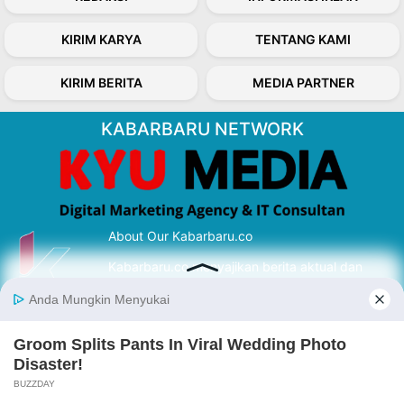
KIRIM KARYA
TENTANG KAMI
KIRIM BERITA
MEDIA PARTNER
KABARBARU NETWORK
About Our Kabarbaru.co
Kabarbaru.co menyajikan berita aktual dan
inspiratif dari sudut pandang berbaik sangka
serta terverifikasi dari sumber yang tepat.
Follow Kabarbaru