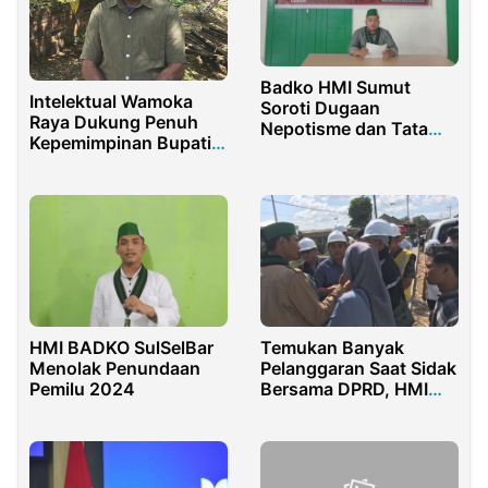
Badko HMI Sumut
Intelektual Wamoka
Soroti Dugaan
Raya Dukung Penuh
Nepotisme dan Tata
Kepemimpinan Bupati
Kelola PT INL
dan Wabup
Sorsel Petronela
Krenak-Yohan Bodori
HMI BADKO SulSelBar
Temukan Banyak
Menolak Penundaan
Pelanggaran Saat Sidak
Pemilu 2024
Bersama DPRD, HMI
Sumenep Komitmen
Kawal Pembangunan
Rumah Sakit BHC