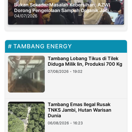
Bukan Sekadar Masalah Kebersihan, AZWI
Dorong Pengelolaan Sampah Organik Jadi
Solusi Krisis Iklim
04/07/2026
TAMBANG ENERGY
Tambang Lobang Tikus di Tilek
Diduga Milik Iin, Produksi 700 Kg
07/08/2026 - 19:02
Tambang Emas Ilegal Rusak
TNKS Jambi, Hutan Warisan
Dunia
06/08/2026 - 16:23