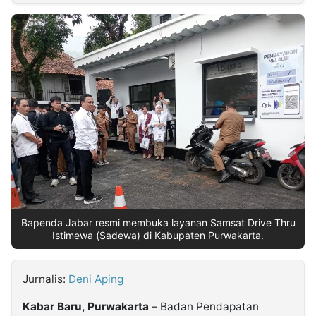
MULTIMEDIA
INDONESIA
Partner
Insight
Suara
Lens
Daily
Jalan
Idealita
Kita
Dinamikapost.com
Radar
Seedbacklink
NTB
Time
IDN
Jogja
Rakyat
News
Notice
Baru
Follow
Kabarbaru
Bapenda Jabar resmi membuka layanan Samsat Drive Thru
Istimewa (Sadewa) di Kabupaten Purwakarta.
Jurnalis:
Deni Aping
Kabar Baru, Purwakarta
– Badan Pendapatan