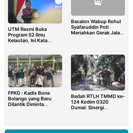
Bacalon Wabup Rohul
Syafaruddin Poti
UTM Resmi Buka
Meriahkan Gerak Jalan
Program S2 Ilmu
Santai Bersama Ribuan
Kelautan, Ini Kata
Warga
Rektor
FPKG : Kadis Bone
Bedah RTLH TMMD ke-
Bolango yang Baru
124 Kodim 0320
Dilantik Diminta
Dumai: Sinergi
Proaktif dan Fokus
Membangun
Layani Masyarakat
Kesejahteraan warga