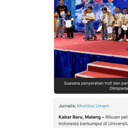
©
Kabarbaru.co
-
2026
PT.
Kabarbaru
Media
Holding
Suasana penyerahan trofi dan pe
Olimpiad
Jurnalis:
Khotibul Umam
Kabar Baru, Malang –
Ribuan pela
Indonesia berkumpul di Universi