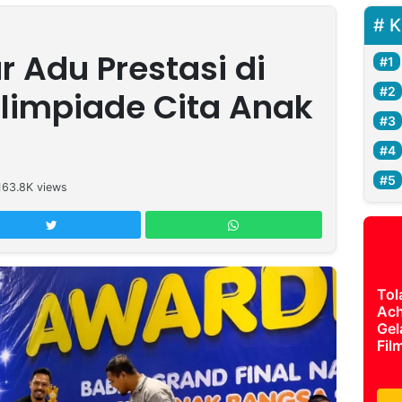
K
r Adu Prestasi di
Olimpiade Cita Anak
163.8K
views
Tol
Ach
Gel
Fil