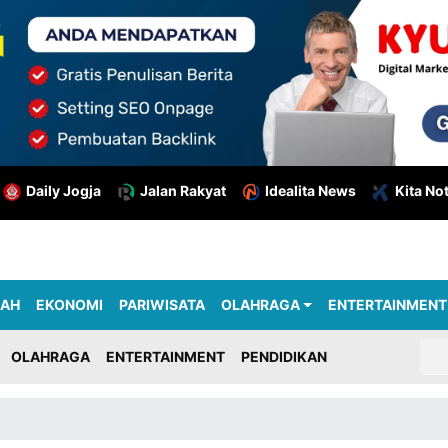
Daily Jogja
Jalan Rakyat
Idealita News
Kita No
RAH
EKONOMI
PARIWISATA
OLAHRAGA
ENTERTAINMENT
OLAHRAGA
ENTERTAINMENT
PENDIDIKAN