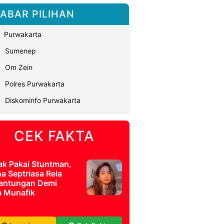
ABAR PILIHAN
Purwakarta
Sumenep
Om Zein
Polres Purwakarta
Diskominfo Purwakarta
CEK FAKTA
ak Pakai Stuntman,
a Septriasa Rela
antungan Demi
m Munafik