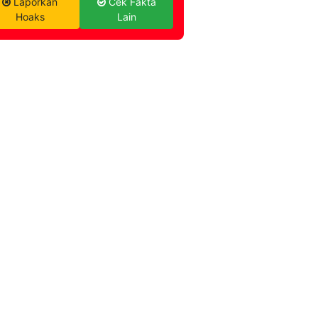
Laporkan
Cek Fakta
Hoaks
Lain