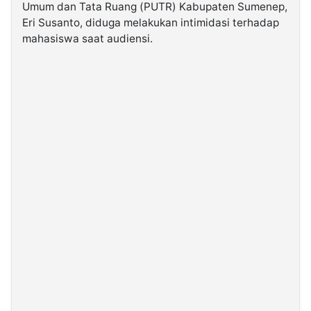
Umum dan Tata Ruang (PUTR) Kabupaten Sumenep,
Eri Susanto, diduga melakukan intimidasi terhadap
©
mahasiswa saat audiensi.
Kabarbaru.co
-
2026
PT.
Kabarbaru
Media
Holding