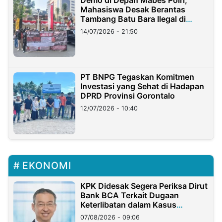
Mahasiswa Desak Berantas
Tambang Batu Bara Ilegal di
Lampung
14/07/2026 - 21:50
PT BNPG Tegaskan Komitmen
Investasi yang Sehat di Hadapan
DPRD Provinsi Gorontalo
12/07/2026 - 10:40
EKONOMI
KPK Didesak Segera Periksa Dirut
Bank BCA Terkait Dugaan
Keterlibatan dalam Kasus
Hilangnya Dana Nasabah Rp2,58
07/08/2026 - 09:06