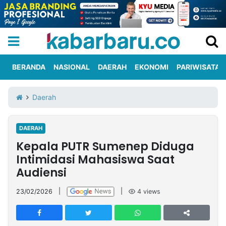
BERANDA
NASIONAL
DAERAH
EKONOMI
PARIWISATA
Informasi
KabarbaruTV
Kirim
Tentang
Daerah
Iklan
Berita
Kami
DAERAH
Berita
Kepala PUTR Sumenep Diduga
Nasional
International
Olahraga
Entertainment
Daerah
Pariwisata
Kuliner
Kolom
Intimidasi Mahasiswa Saat
Audiensi
Network
23/02/2026
|
|
4
views
PT
TREETAN