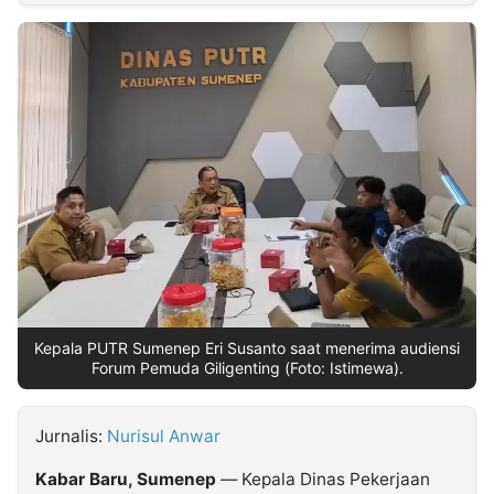
MULTIMEDIA
INDONESIA
Partner
Insight
Suara
Lens
Daily
Jalan
Idealita
Kita
Dinamikapost.com
Radar
Seedbacklink
NTB
Time
IDN
Jogja
Rakyat
News
Notice
Baru
Follow
Kabarbaru
Kepala PUTR Sumenep Eri Susanto saat menerima audiensi
Forum Pemuda Giligenting (Foto: Istimewa).
Jurnalis:
Nurisul Anwar
Kabar Baru, Sumenep
— Kepala Dinas Pekerjaan