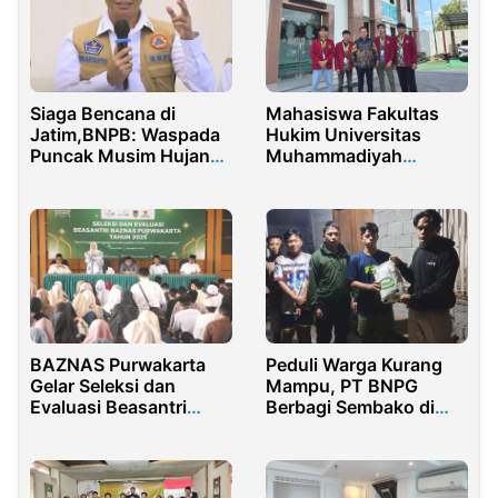
Siaga Bencana di
Mahasiswa Fakultas
Jatim,BNPB: Waspada
Hukim Universitas
Puncak Musim Hujan
Muhammadiyah
Bulan Februari
Malang Sosialisasikan
Pentingnya Surat Hak
Milik
Peduli Warga Kurang
BAZNAS Purwakarta
Mampu, PT BNPG
Gelar Seleksi dan
Berbagi Sembako di
Evaluasi Beasantri
Desa Bunga
2025 di Bulan Ramadan