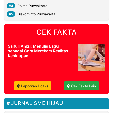
Polres Purwakarta
Diskominfo Purwakarta
CEK FAKTA
Saifull Amzi: Menulis Lagu
sebagai Cara Merekam Realitas
Kehidupan
Laporkan Hoaks
Cek Fakta Lain
JURNALISME HIJAU