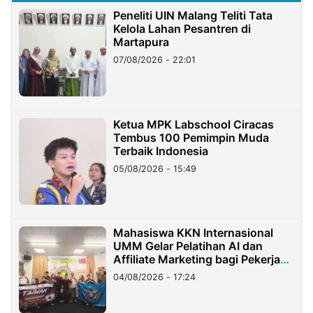
Peneliti UIN Malang Teliti Tata
Kelola Lahan Pesantren di
Martapura
07/08/2026 - 22:01
Ketua MPK Labschool Ciracas
Tembus 100 Pemimpin Muda
Terbaik Indonesia
05/08/2026 - 15:49
Mahasiswa KKN Internasional
UMM Gelar Pelatihan AI dan
Affiliate Marketing bagi Pekerja
Migran Indonesia di Taiwan
04/08/2026 - 17:24