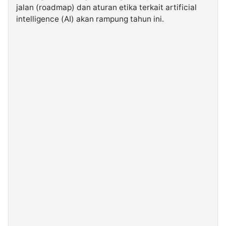
jalan (roadmap) dan aturan etika terkait artificial
intelligence (AI) akan rampung tahun ini.
©
Kabarbaru.co
-
2026
PT.
Kabarbaru
Media
Holding