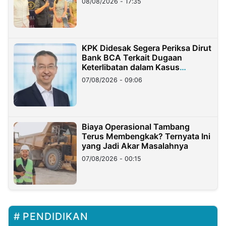
08/08/2026 - 17:35
KPK Didesak Segera Periksa Dirut
Bank BCA Terkait Dugaan
Keterlibatan dalam Kasus
Hilangnya Dana Nasabah Rp2,58
07/08/2026 - 09:06
Miliar
Biaya Operasional Tambang
Terus Membengkak? Ternyata Ini
yang Jadi Akar Masalahnya
07/08/2026 - 00:15
PENDIDIKAN