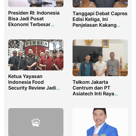
Presiden RI: Indonesia
Tanggapi Debat Capres
Bisa Jadi Pusat
Edisi Ketiga, Ini
Ekonomi Terbesar
Penjelasan Kakang
Ketujuh di Dunia
Prabu
Ketua Yayasan
Telkom Jakarta
Indonesia Food
Centrum dan PT
Security Review Jadi
Asiatech Inti Raya
Tersangka Kasus MBG
Perkuat Kolaborasi
Astinet Dedicated