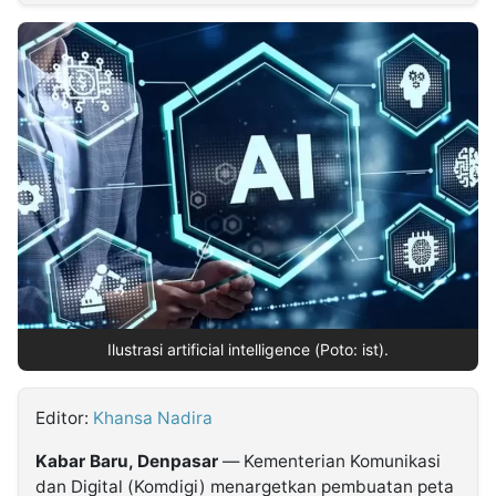
MULTIMEDIA
INDONESIA
Partner
Insight
Suara
Lens
Daily
Jalan
Idealita
Kita
Dinamikapost.com
Radar
Seedbacklink
NTB
Time
IDN
Jogja
Rakyat
News
Notice
Baru
Follow
Kabarbaru
Ilustrasi artificial intelligence (Poto: ist).
Editor:
Khansa Nadira
Kabar Baru, Denpasar
— Kementerian Komunikasi
dan Digital (Komdigi) menargetkan pembuatan peta