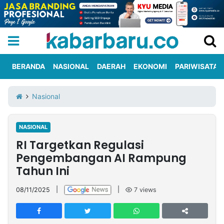
BERANDA
NASIONAL
DAERAH
EKONOMI
PARIWISATA
Informasi
KabarbaruTV
Kirim
Tentang
Nasional
Iklan
Berita
Kami
NASIONAL
Berita
RI Targetkan Regulasi
Nasional
International
Olahraga
Entertainment
Daerah
Pariwisata
Kuliner
Kolom
Pengembangan AI Rampung
Tahun Ini
Network
08/11/2025
|
|
7
views
PT
TREETAN