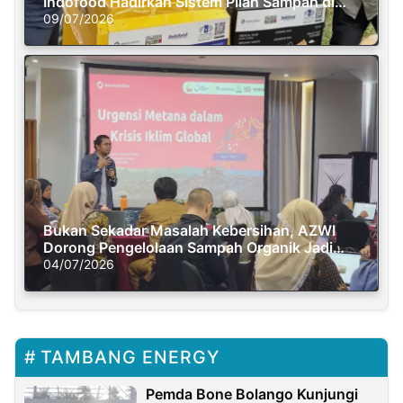
Indofood Hadirkan Sistem Pilah Sampah di
Semasa Piknik
09/07/2026
Bukan Sekadar Masalah Kebersihan, AZWI
Dorong Pengelolaan Sampah Organik Jadi
Solusi Krisis Iklim
04/07/2026
TAMBANG ENERGY
Pemda Bone Bolango Kunjungi