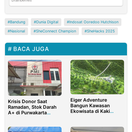
Bandung
Dunia Digital
Indosat Ooredoo Hutchison
Nasional
SheConnect Champion
SheHacks 2025
BACA JUGA
Eiger Adventure
Krisis Donor Saat
Bangun Kawasan
Ramadan, Stok Darah
Ekowisata di Kaki
A+ di Purwakarta
Gunung Pangrango
Terbatas