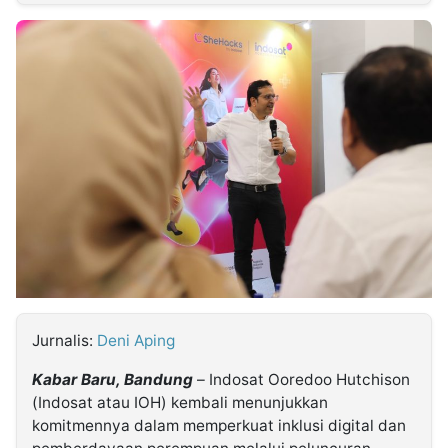
MULTIMEDIA
INDONESIA
Partner
Insight
Suara
Lens
Daily
Jalan
Idealita
Kita
Dinamikapost.com
Radar
Seedbacklink
NTB
Time
IDN
Jogja
Rakyat
News
Notice
Baru
Follow
Kabarbaru
Jurnalis:
Deni Aping
Kabar Baru, Bandung
– Indosat Ooredoo Hutchison
(Indosat atau IOH) kembali menunjukkan
komitmennya dalam memperkuat inklusi digital dan