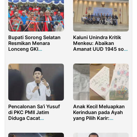
Bupati Sorong Selatan
Kaluni Unindra Kritik
Resmikan Menara
Menkeu: Abaikan
Lonceng GKI
Amanat UUD 1945 soal
Getsemani Wehali
Pendidikan
Pencalonan Sa’i Yusuf
Anak Kecil Meluapkan
di PKC PMII Jatim
Kerinduan pada Ayah
Diduga Cacat
yang Pilih Karir:
Administrasi
Gambar dan Tulisan
Jadi Ungkapan Rindu
Mendalam di Tengah