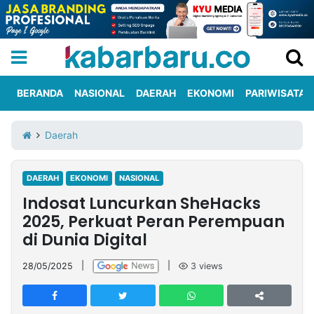
BERANDA
NASIONAL
DAERAH
EKONOMI
PARIWISATA
Informasi
KabarbaruTV
Kirim
Tentang
Daerah
Iklan
Berita
Kami
DAERAH
EKONOMI
NASIONAL
Berita
Indosat Luncurkan SheHacks
Nasional
International
Olahraga
Entertainment
Daerah
Pariwisata
Kuliner
Kolom
2025, Perkuat Peran Perempuan
di Dunia Digital
Network
28/05/2025
|
|
3
views
PT
TREETAN