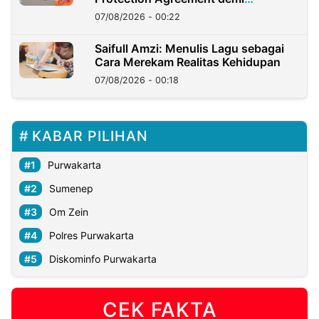
Kedaulatan Negara
07/08/2026 - 00:22
Saifull Amzi: Menulis Lagu sebagai
Cara Merekam Realitas Kehidupan
07/08/2026 - 00:18
KABAR PILIHAN
Purwakarta
Sumenep
Om Zein
Polres Purwakarta
Diskominfo Purwakarta
CEK FAKTA