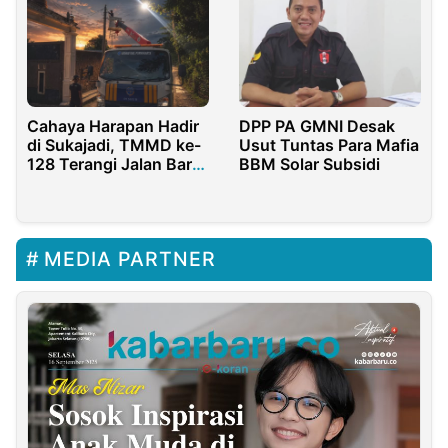
Proses Perceraian
Cahaya Harapan Hadir
DPP PA GMNI Desak
di Sukajadi, TMMD ke-
Usut Tuntas Para Mafia
128 Terangi Jalan Baru
BBM Solar Subsidi
Warga
MEDIA PARTNER