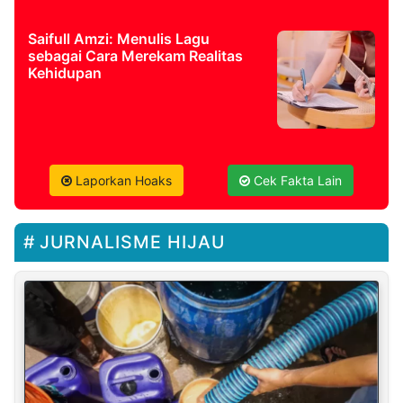
Saifull Amzi: Menulis Lagu
sebagai Cara Merekam Realitas
Kehidupan
Laporkan Hoaks
Cek Fakta Lain
JURNALISME HIJAU