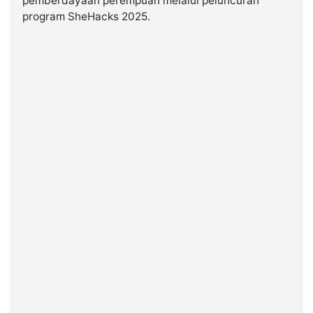
pemberdayaan perempuan melalui peluncuran
program SheHacks 2025.
©
Kabarbaru.co
-
2026
PT.
Kabarbaru
Media
Holding