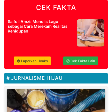
CEK FAKTA
Saifull Amzi: Menulis Lagu
sebagai Cara Merekam Realitas
Kehidupan
Laporkan Hoaks
Cek Fakta Lain
JURNALISME HIJAU