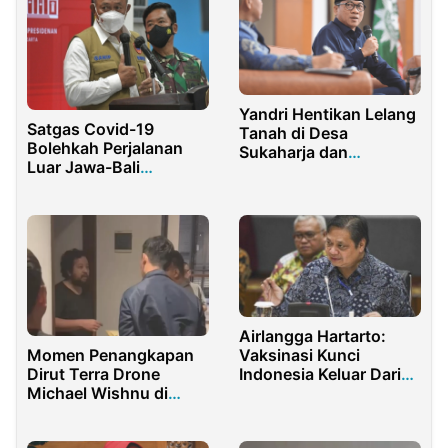
Yandri Hentikan Lelang
Satgas Covid-19
Tanah di Desa
Bolehkah Perjalanan
Sukaharja dan
Luar Jawa-Bali
Sukamulya
Gunakan Test Antigen
Airlangga Hartarto:
Vaksinasi Kunci
Momen Penangkapan
Indonesia Keluar Dari
Dirut Terra Drone
Jebakan Pandemi
Michael Wishnu di
Apartemen Mewah
Jaksel