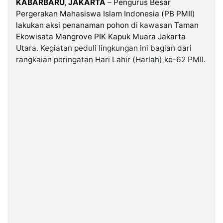
KABARBARU
,
JAKARTA
–
Pengurus Besar
Pergerakan Mahasiswa Islam Indonesia (PB PMII)
lakukan aksi penanaman pohon
di kawasan
Taman
©
Kabarbaru.co
Ekowisata Mangrove PIK Kapuk Muara Jakarta
-
2026
Utara. Kegiatan peduli lingkungan ini bagian dari
rangkaian peringatan Hari Lahir (Harlah) ke-62 PMII.
PT.
Kabarbaru
Media
Holding