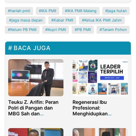
harlah pmii
IKA PMII
IKA PMII Malang
jaga hutan
jaga masa depan
Kabar PMII
Ketua IKA PMII Jatim
Ketum PB PMII
Kopri PMII
PB PMII
Tanam Pohon
BACA JUGA
Regenerasi Ibu
Teuku Z. Arifin: Peran
Profesional:
Polri di Pangan dan
Menghidupkan
MBG Sah dan
Musyawarah dalam
Konstitusional
Setiap Napas
Keputusan