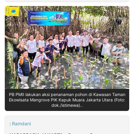
MULTIMEDIA
INDONESIA
Partner
Insight
Suara
Lens
Daily
Jalan
Idealita
Kita
Dinamikapost.com
Radar
Seedbacklink
NTB
Time
IDN
Jogja
Rakyat
News
Notice
Baru
Follow
Kabarbaru
PB PMII lakukan aksi penanaman pohon di Kawasan Taman
Ekowisata Mangrove PIK Kapuk Muara Jakarta Utara (Foto:
dok./istimewa)..
:
Ramdani