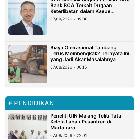
Bank BCA Terkait Dugaan
Keterlibatan dalam Kasus
Hilangnya Dana Nasabah Rp2,58
07/08/2026 - 09:06
Miliar
Biaya Operasional Tambang
Terus Membengkak? Ternyata Ini
yang Jadi Akar Masalahnya
07/08/2026 - 00:15
PENDIDIKAN
Peneliti UIN Malang Teliti Tata
Kelola Lahan Pesantren di
Martapura
07/08/2026 - 22:01