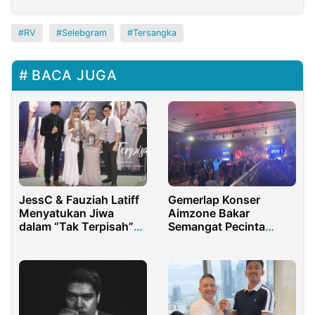
RV
Selebgram
Tersangka
BACA JUGA
JessC & Fauziah Latiff
Gemerlap Konser
Menyatukan Jiwa
Aimzone Bakar
dalam “Tak Terpisah”
Semangat Pecinta
Lagu Kolaboratif yang
Musik Hip-hop di
Menggetarkan Hati
Aimas Hotel