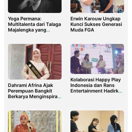
Yoga Permana:
Erwin Karouw Ungkap
Multitalenta dari Talaga
Kunci Sukses Generasi
Majalengka yang
Muda FGA
Menginspirasi Generasi
Muda
Kolaborasi Happy Play
Dahrami Afrina Ajak
Indonesia dan Rans
Perempuan Bangkit
Entertainment Hadirkan
Berkarya Menginspirasi
Playground Terbesar di
Dunia Bersama Kini
Indonesia