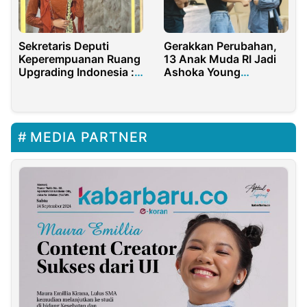
Sekretaris Deputi
Gerakkan Perubahan,
Keperempuanan Ruang
13 Anak Muda RI Jadi
Upgrading Indonesia :
Ashoka Young
Pendidikan Harus Jadi
Changemaker
Ruang Tumbuh, Bukan
Ladang Luka
MEDIA PARTNER