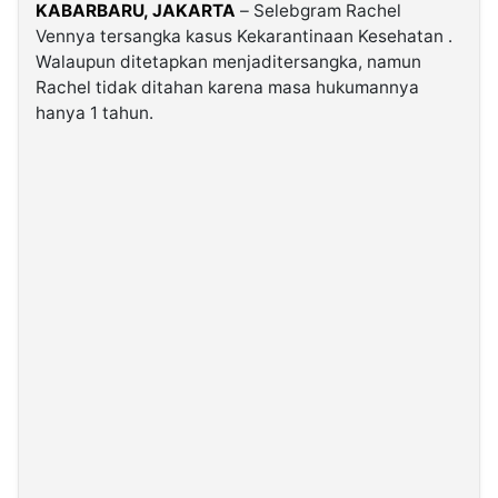
KABARBARU,
JAKARTA
– Selebgram Rachel
Vennya tersangka kasus Kekarantinaan Kesehatan .
©
Walaupun ditetapkan menjaditersangka, namun
Kabarbaru.co
-
Rachel tidak ditahan karena masa hukumannya
2026
hanya 1 tahun.
PT.
Kabarbaru
Media
Holding