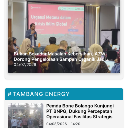
Bukan Sekadar Masalah Kebersihan, AZWI
Dorong Pengelolaan Sampah Organik Jadi
Solusi Krisis Iklim
04/07/2026
TAMBANG ENERGY
Pemda Bone Bolango Kunjungi
PT BNPG, Dukung Percepatan
Operasional Fasilitas Strategis
04/08/2026 - 14:20