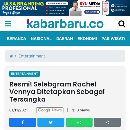
BERANDA
NASIONAL
DAERAH
EKONOMI
PARIWISATA
Informasi
KabarbaruTV
Kirim
Tentang
Entertainment
Iklan
Berita
Kami
ENTERTAINMENT
Berita
Resmi! Selebgram Rachel
Nasional
International
Olahraga
Entertainment
Daerah
Pariwisata
Kuliner
Kolom
Vennya Ditetapkan Sebagai
Tersangka
Network
01/11/2021
|
|
3
views
PT
TREETAN