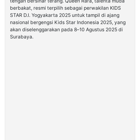
tengah bersinar terang. Queen Rara, talenta muda
berbakat, resmi terpilih sebagai perwakilan KIDS
STAR D.I. Yogyakarta 2025 untuk tampil di ajang
©
Kabarbaru.co
nasional bergengsi Kids Star Indonesia 2025, yang
-
2026
akan diselenggarakan pada 8–10 Agustus 2025 di
Surabaya.
PT.
Kabarbaru
Media
Holding