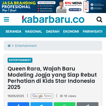
BERANDA
NASIONAL
DAERAH
EKONOMI
PARIWISATA
Informasi
KabarbaruTV
Kirim
Tentang
Entertainment
Iklan
Berita
Kami
ENTERTAINMENT
Berita
Queen Rara, Wajah Baru
Nasional
International
Olahraga
Entertainment
Daerah
Pariwisata
Kuliner
Kolom
Modeling Jogja yang Siap Rebut
Perhatian di Kids Star Indonesia
2025
Network
16/05/2025
|
|
18
views
PT
TREETAN