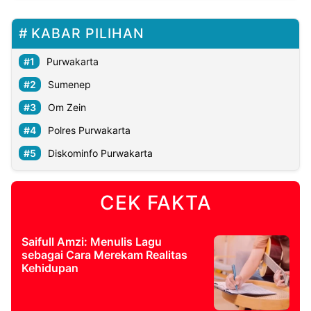
KABAR PILIHAN
Purwakarta
Sumenep
Om Zein
Polres Purwakarta
Diskominfo Purwakarta
CEK FAKTA
Saifull Amzi: Menulis Lagu
sebagai Cara Merekam Realitas
Kehidupan