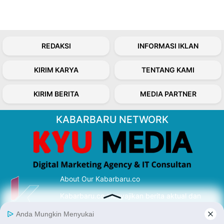
REDAKSI
INFORMASI IKLAN
KIRIM KARYA
TENTANG KAMI
KIRIM BERITA
MEDIA PARTNER
KABARBARU NETWORK
About Our Kabarbaru.co
Kabarbaru.co menyajikan berita aktual dan
inspiratif dari sudut pandang berbaik sangka
serta terverifikasi dari sumber yang tepat.