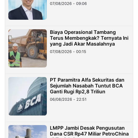
Hilangnya Dana Nasabah Rp2,58
07/08/2026 - 09:06
Miliar
Biaya Operasional Tambang
Terus Membengkak? Ternyata Ini
yang Jadi Akar Masalahnya
07/08/2026 - 00:15
PT Paramitra Alfa Sekuritas dan
Sejumlah Nasabah Tuntut BCA
Ganti Rugi Rp2,8 Triliun
06/08/2026 - 22:51
LMPP Jambi Desak Pengusutan
Dana CSR Rp47 Miliar PetroChina