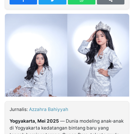
MULTIMEDIA
INDONESIA
Partner
Insight
Suara
Lens
Daily
Jalan
Idealita
Kita
Dinamikapost.com
Radar
Seedbacklink
NTB
Time
IDN
Jogja
Rakyat
News
Notice
Baru
Follow
Kabarbaru
Jurnalis:
Azzahra Bahiyyah
Yogyakarta, Mei 2025
— Dunia modeling anak-anak
di Yogyakarta kedatangan bintang baru yang