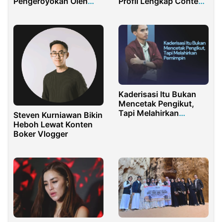
Pengeroyokan Oleh
Profil Lengkap Content
Suaminya
Creator Asal Medan
Kaderisasi Itu Bukan
Mencetak Pengikut,
Tapi Melahirkan
Steven Kurniawan Bikin
Pemimpin
Heboh Lewat Konten
Boker Vlogger