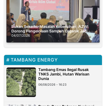
Bukan Sekadar Masalah Kebersihan, AZWI
Dorong Pengelolaan Sampah Organik Jadi
Solusi Krisis Iklim
04/07/2026
TAMBANG ENERGY
Tambang Emas Ilegal Rusak
TNKS Jambi, Hutan Warisan
Dunia
06/08/2026 - 16:23