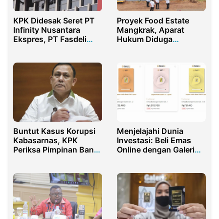
KPK Didesak Seret PT
Proyek Food Estate
Infinity Nusantara
Mangkrak, Aparat
Ekspres, PT Fasdeli
Hukum Diduga
dan PT BBJ dalam
Kebanyakan Tidur
Skandal Suap Bea
Cukai
Buntut Kasus Korupsi
Menjelajahi Dunia
Kabasarnas, KPK
Investasi: Beli Emas
Periksa Pimpinan Bank
Online dengan Galeri
BNI
24