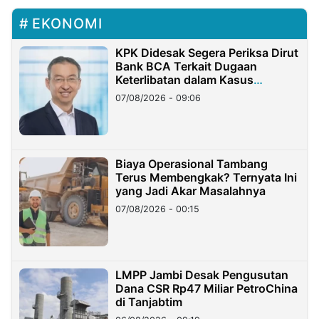
EKONOMI
KPK Didesak Segera Periksa Dirut
Bank BCA Terkait Dugaan
Keterlibatan dalam Kasus
Hilangnya Dana Nasabah Rp2,58
07/08/2026 - 09:06
Miliar
Biaya Operasional Tambang
Terus Membengkak? Ternyata Ini
yang Jadi Akar Masalahnya
07/08/2026 - 00:15
LMPP Jambi Desak Pengusutan
Dana CSR Rp47 Miliar PetroChina
di Tanjabtim