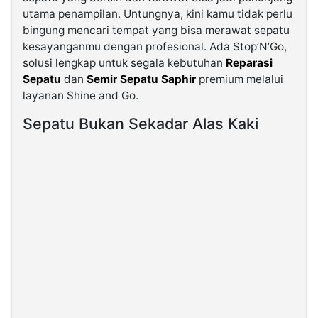
utama penampilan. Untungnya, kini kamu tidak perlu
bingung mencari tempat yang bisa merawat sepatu
©
Kabarbaru.co
kesayanganmu dengan profesional. Ada Stop’N’Go,
-
2026
solusi lengkap untuk segala kebutuhan
Reparasi
Sepatu
dan
Semir Sepatu Saphir
premium melalui
layanan Shine and Go.
PT.
Kabarbaru
Media
Sepatu Bukan Sekadar Alas Kaki
Holding