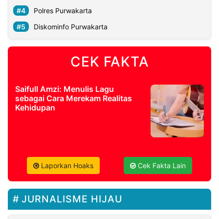
Polres Purwakarta
Diskominfo Purwakarta
CEK FAKTA
Saifull Amzi: Menulis Lagu
sebagai Cara Merekam Realitas
Kehidupan
Laporkan Hoaks
Cek Fakta Lain
JURNALISME HIJAU