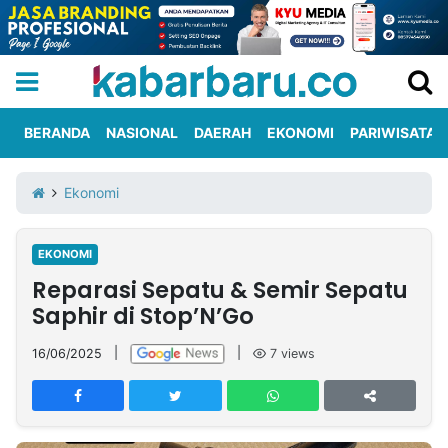
BERANDA
NASIONAL
DAERAH
EKONOMI
PARIWISATA
Informasi
KabarbaruTV
Kirim
Tentang
Ekonomi
Iklan
Berita
Kami
EKONOMI
Berita
Reparasi Sepatu & Semir Sepatu
Nasional
International
Olahraga
Entertainment
Daerah
Pariwisata
Kuliner
Kolom
Saphir di Stop’N’Go
16/06/2025
|
|
7
views
Network
PT
TREETAN