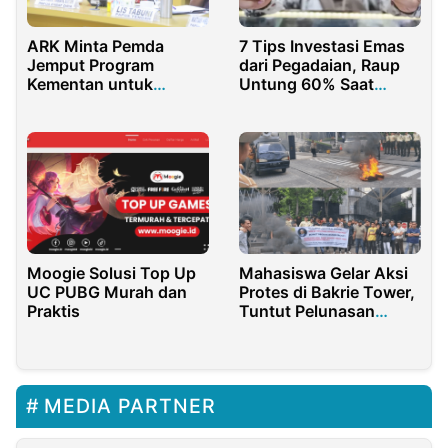
7 Tips Investasi Emas
ARK Minta Pemda
dari Pegadaian, Raup
Jemput Program
Untung 60% Saat
Kementan untuk
Harga Terbang!
Swasembada Pangan
Moogie Solusi Top Up
Mahasiswa Gelar Aksi
UC PUBG Murah dan
Protes di Bakrie Tower,
Praktis
Tuntut Pelunasan
Utang Negara
MEDIA PARTNER