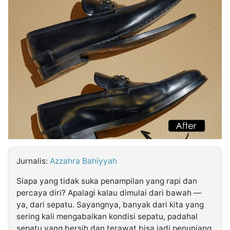
MULTIMEDIA
INDONESIA
Partner
Insight
Suara
Lens
Daily
Jalan
Idealita
Kita
Dinamikapost.com
Radar
Seedbacklink
NTB
Time
IDN
Jogja
Rakyat
News
Notice
Baru
Follow
Kabarbaru
Jurnalis:
Azzahra Bahiyyah
Siapa yang tidak suka penampilan yang rapi dan
percaya diri? Apalagi kalau dimulai dari bawah —
ya, dari sepatu. Sayangnya, banyak dari kita yang
sering kali mengabaikan kondisi sepatu, padahal
sepatu yang bersih dan terawat bisa jadi penunjang