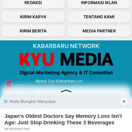
REDAKSI
INFORMASI IKLAN
KIRIM KARYA
TENTANG KAMI
KIRIM BERITA
MEDIA PARTNER
KABARBARU NETWORK
About Our Kabarbaru.co
Kabarbaru.co menyajikan berita aktual dan
inspiratif dari sudut pandang berbaik sangka
serta terverifikasi dari sumber yang tepat.
Follow Kabarbaru