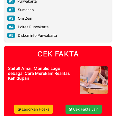
Purwakarta
Sumenep
Om Zein
Polres Purwakarta
Diskominfo Purwakarta
CEK FAKTA
Saifull Amzi: Menulis Lagu
sebagai Cara Merekam Realitas
Kehidupan
Laporkan Hoaks
Cek Fakta Lain