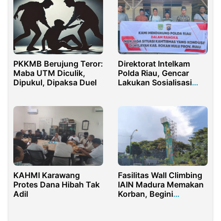
Direktorat Intelkam
PKKMB Berujung Teror:
Polda Riau, Gencar
Maba UTM Diculik,
Lakukan Sosialisasi
Dipukul, Dipaksa Duel
dan Kamtibmas di
Rohul
KAHMI Karawang
Fasilitas Wall Climbing
Protes Dana Hibah Tak
IAIN Madura Memakan
Adil
Korban, Begini
Kronologisnya