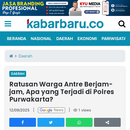
BERANDA
NASIONAL
DAERAH
EKONOMI
PARIWISATA
Informasi
KabarbaruTV
Kirim
Tentang
Daerah
Iklan
Berita
Kami
DAERAH
Berita
Ratusan Warga Antre Berjam-
Nasional
International
Olahraga
Entertainment
Daerah
Pariwisata
Kuliner
Kolom
jam, Apa yang Terjadi di Polres
Purwakarta?
Network
12/09/2025
|
|
1
views
PT
TREETAN