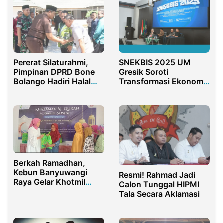
Pererat Silaturahmi,
SNEKBIS 2025 UM
Pimpinan DPRD Bone
Gresik Soroti
Bolango Hadiri Halal
Transformasi Ekonomi
Bihalal Kejari Bonbol
Global
Berkah Ramadhan,
Kebun Banyuwangi
Resmi! Rahmad Jadi
Raya Gelar Khotmil
Calon Tunggal HIPMI
Qur,an dan Baksos
Tala Secara Aklamasi