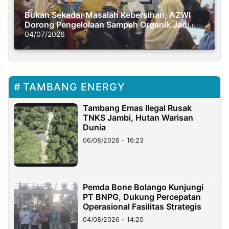
Bukan Sekadar Masalah Kebersihan, AZWI
Dorong Pengelolaan Sampah Organik Jadi
Solusi Krisis Iklim
04/07/2026
TAMBANG ENERGY
Tambang Emas Ilegal Rusak
TNKS Jambi, Hutan Warisan
Dunia
06/08/2026 - 16:23
Pemda Bone Bolango Kunjungi
PT BNPG, Dukung Percepatan
Operasional Fasilitas Strategis
04/08/2026 - 14:20