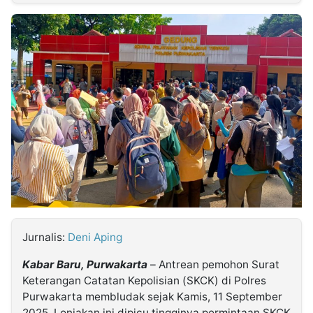
MULTIMEDIA
INDONESIA
Partner
Insight
Suara
Lens
Daily
Jalan
Idealita
Kita
Radar
Seedbacklink
NTB
Time
IDN
Jogja
Rakyat
News
Notice
Baru
Follow
Kabarbaru
Jurnalis:
Deni Aping
Kabar Baru, Purwakarta
– Antrean pemohon Surat
Keterangan Catatan Kepolisian (SKCK) di Polres
Purwakarta membludak sejak Kamis, 11 September
2025. Lonjakan ini dipicu tingginya permintaan SKCK