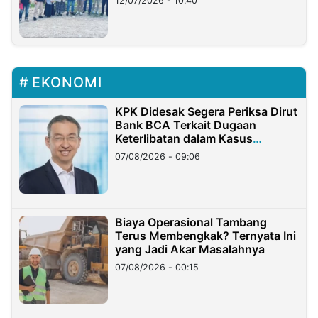
12/07/2026 - 10:40
EKONOMI
KPK Didesak Segera Periksa Dirut
Bank BCA Terkait Dugaan
Keterlibatan dalam Kasus
Hilangnya Dana Nasabah Rp2,58
07/08/2026 - 09:06
Miliar
Biaya Operasional Tambang
Terus Membengkak? Ternyata Ini
yang Jadi Akar Masalahnya
07/08/2026 - 00:15