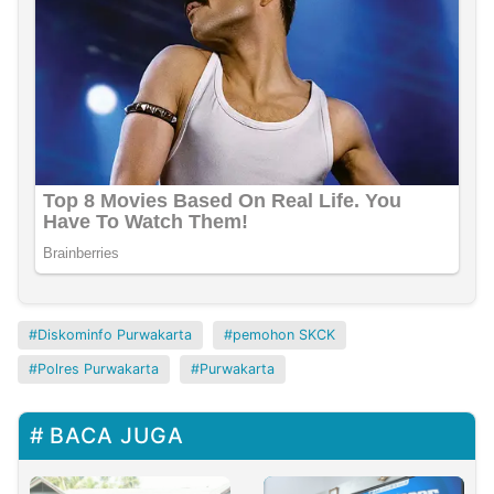
Diskominfo Purwakarta
pemohon SKCK
Polres Purwakarta
Purwakarta
BACA JUGA