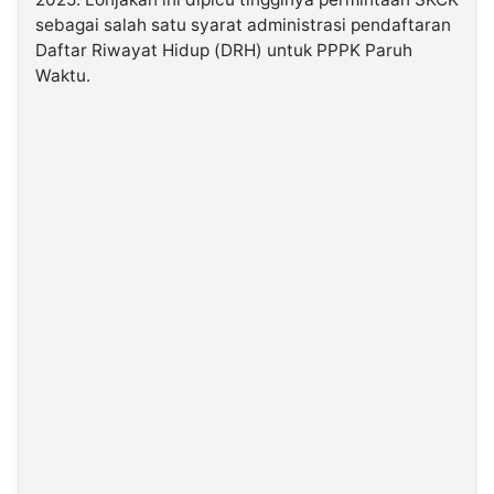
sebagai salah satu syarat administrasi pendaftaran
Daftar Riwayat Hidup (DRH) untuk PPPK Paruh
©
Kabarbaru.co
Waktu.
-
2026
PT.
Kabarbaru
Media
Holding