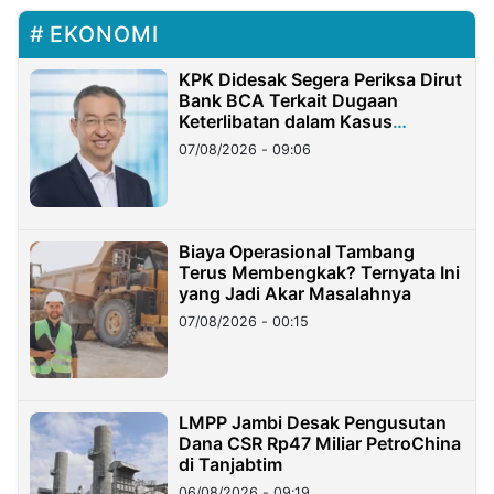
EKONOMI
KPK Didesak Segera Periksa Dirut
Bank BCA Terkait Dugaan
Keterlibatan dalam Kasus
Hilangnya Dana Nasabah Rp2,58
07/08/2026 - 09:06
Miliar
Biaya Operasional Tambang
Terus Membengkak? Ternyata Ini
yang Jadi Akar Masalahnya
07/08/2026 - 00:15
LMPP Jambi Desak Pengusutan
Dana CSR Rp47 Miliar PetroChina
di Tanjabtim
06/08/2026 - 09:19