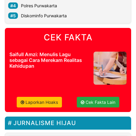
Polres Purwakarta
Diskominfo Purwakarta
CEK FAKTA
Saifull Amzi: Menulis Lagu
sebagai Cara Merekam Realitas
Kehidupan
Laporkan Hoaks
Cek Fakta Lain
JURNALISME HIJAU