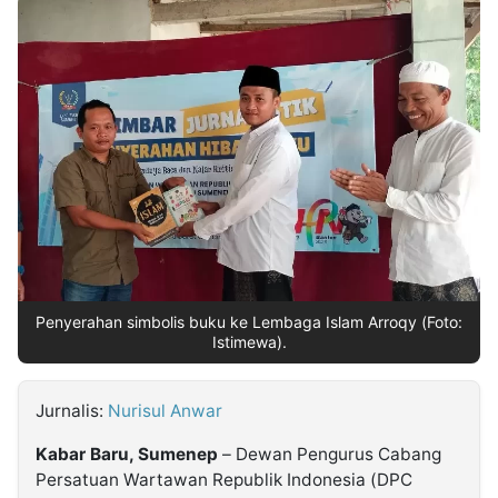
MULTIMEDIA
INDONESIA
Partner
Insight
Suara
Lens
Daily
Jalan
Idealita
Kita
Dinamikapost.com
Radar
Seedbacklink
NTB
Time
IDN
Jogja
Rakyat
News
Notice
Baru
Follow
Kabarbaru
Penyerahan simbolis buku ke Lembaga Islam Arroqy (Foto:
Istimewa).
Jurnalis:
Nurisul Anwar
Kabar Baru, Sumenep
– Dewan Pengurus Cabang
Persatuan Wartawan Republik Indonesia (DPC