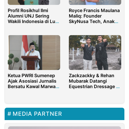
Profil Rosikhul Ilmi
Royce Francis Maulana
Alumni UNJ Sering
Maliq: Founder
Wakili Indonesia di Luar
SkyNusa Tech, Anak
Negeri
Muda Bali yang
Menyatukan Bisnis dan
Teknologi
Zackzackky & Rehan
Ketua PWRI Sumenep
Mubarak Datangi
Ajak Asosiasi Jurnalis
Equestrian Dressage &
Bersatu Kawal Marwah
Show Jumping Cup
Pers
MEDIA PARTNER