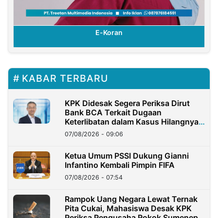
E-Koran
KABAR TERBARU
KPK Didesak Segera Periksa Dirut
Bank BCA Terkait Dugaan
Keterlibatan dalam Kasus Hilangnya
Dana Nasabah Rp2,58 Miliar
07/08/2026 - 09:06
Ketua Umum PSSI Dukung Gianni
Infantino Kembali Pimpin FIFA
07/08/2026 - 07:54
Rampok Uang Negara Lewat Ternak
Pita Cukai, Mahasiswa Desak KPK
Periksa Pengusaha Rokok Sumenep