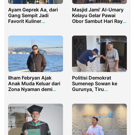
Ayam Geprek Aa, dari
Masjid Jami’ Al-Umary
Gang Sempit Jadi
Kelayu Gelar Pawai
Favorit Kuliner
Obor Sambut Hari Raya
Mahasiswa dan
Idul Fitri 2025
Karyawan
Ilham Febryan Ajak
Politisi Demokrat
Anak Muda Keluar dari
Sumenep Sowan ke
Zona Nyaman demi
Gurunya, Tiru
Mewujudkan Indonesia
Keteladanan SBY
Berdaya Saing Global