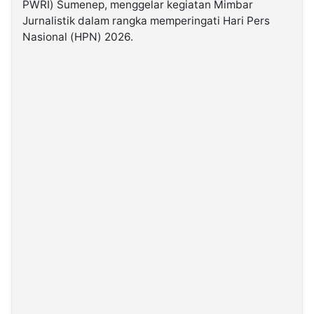
PWRI) Sumenep, menggelar kegiatan Mimbar
Jurnalistik dalam rangka memperingati Hari Pers
©
Nasional (HPN) 2026.
Kabarbaru.co
-
2026
PT.
Kabarbaru
Media
Holding