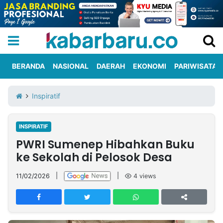
BERANDA
NASIONAL
DAERAH
EKONOMI
PARIWISATA
Informasi
KabarbaruTV
Kirim
Tentang
Inspiratif
Iklan
Berita
Kami
INSPIRATIF
Berita
PWRI Sumenep Hibahkan Buku
Nasional
International
Olahraga
Entertainment
Daerah
Pariwisata
Kuliner
Kolom
ke Sekolah di Pelosok Desa
11/02/2026
|
|
4
views
Network
PT
TREETAN