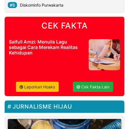
Diskominfo Purwakarta
CEK FAKTA
Saifull Amzi: Menulis Lagu
sebagai Cara Merekam Realitas
Kehidupan
Laporkan Hoaks
Cek Fakta Lain
JURNALISME HIJAU