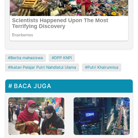
Berita mahasiswa
DPP KNPI
Ikatan Pelajar Putri Nahdlatul Ulama
Putri Khairunnisa
BACA JUGA