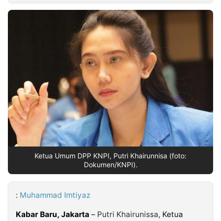
MULTIMEDIA
INDONESIA
Partner
Insight
Suara
Lens
Daily
Jalan
Idealita
Kita
Dinamikapost.com
Radar
Seedbacklink
NTB
Time
IDN
Jogja
Rakyat
News
Notice
Baru
Follow
Kabarbaru
Ketua Umum DPP KNPI, Putri Khairunnisa (foto:
Dokumen/KNPI).
:
Muhammad Imtiyaz
Kabar Baru, Jakarta
–
Putri Khairunissa,
Ketua