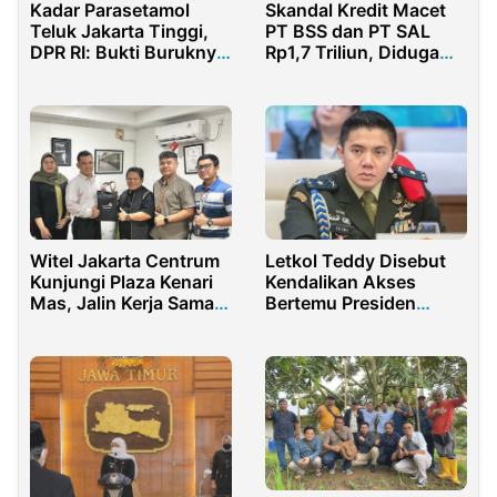
Kadar Parasetamol
Skandal Kredit Macet
Teluk Jakarta Tinggi,
PT BSS dan PT SAL
DPR RI: Bukti Buruknya
Rp1,7 Triliun, Diduga
Pengelolaan Limbah
Dirut BRI Terlibat
Farmasi
Witel Jakarta Centrum
Letkol Teddy Disebut
Kunjungi Plaza Kenari
Kendalikan Akses
Mas, Jalin Kerja Sama
Bertemu Presiden
Tingkatkan
Prabowo, Komunikasi
Konektivitas
Menteri Terhambat