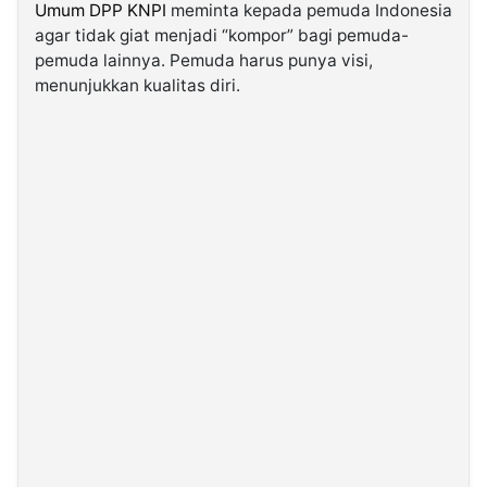
Umum DPP KNPI
meminta kepada pemuda Indonesia
agar tidak giat menjadi “kompor” bagi pemuda-
©
pemuda lainnya. Pemuda harus punya visi,
Kabarbaru.co
-
menunjukkan kualitas diri.
2026
PT.
Kabarbaru
Media
Holding