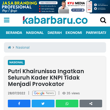
BERANDA
NASIONAL
DAERAH
EKONOMI
PARIWISATA
Informasi
KabarbaruTV
Kirim
Tentang
Nasional
Iklan
Berita
Kami
NASIONAL
Berita
Putri Khairunissa Ingatkan
Nasional
International
Olahraga
Entertainment
Daerah
Pariwisata
Kuliner
Kolom
Seluruh Kader KNPI Tidak
Menjadi Provokator
Network
28/07/2022
|
|
35
views
PT
TREETAN