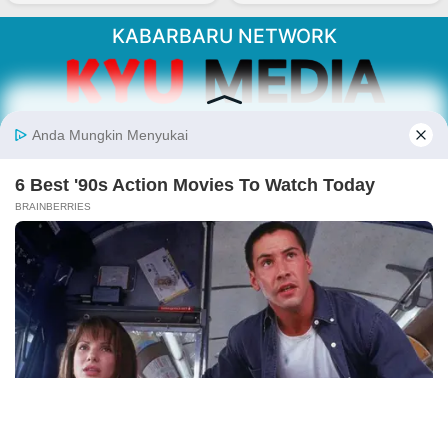
KABARBARU NETWORK
About Our Kabarbaru.co
Kabarbaru.co menyajikan berita aktual dan
inspiratif dari sudut pandang berbaik sangka
serta terverifikasi dari sumber yang tepat.
Follow Kabarbaru
Kabarbaru.co