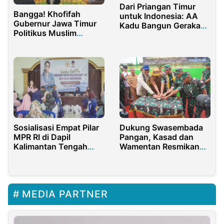
Dari Priangan Timur
Bangga! Khofifah
untuk Indonesia: AA
Gubernur Jawa Timur
Kadu Bangun Gerakan
Politikus Muslim
Petani Durian Modern
Berpengaruh di Dunia
Sosialisasi Empat Pilar
Dukung Swasembada
MPR RI di Dapil
Pangan, Kasad dan
Kalimantan Tengah
Wamentan Resmikan
Bersama Andina
Sarana Pengairan di
Thresia Narang di Desa
Sukabumi
Tambun Raya
MEDIA PARTNER