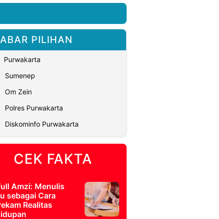
ABAR PILIHAN
Purwakarta
Sumenep
Om Zein
Polres Purwakarta
Diskominfo Purwakarta
CEK FAKTA
full Amzi: Menulis
u sebagai Cara
ekam Realitas
idupan