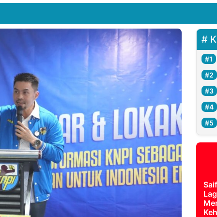
K
Sai
Lag
Mer
Keh