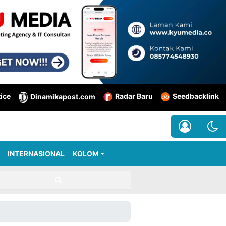
tice
Radar Baru
Seedbacklink
Dinamikapost.com
INTERNASIONAL
KOLOM