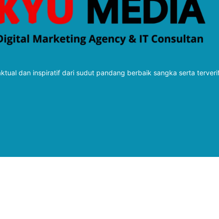
tual dan inspiratif dari sudut pandang berbaik sangka serta terveri
Follow Kabarbaru