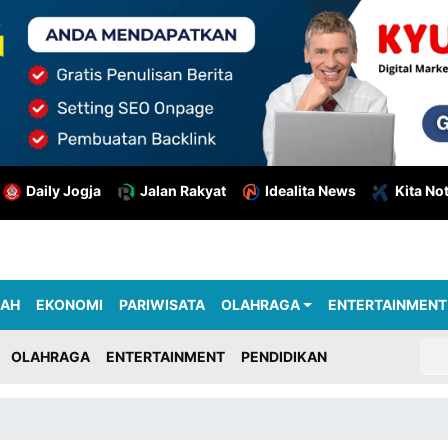
Daily Jogja
Jalan Rakyat
Idealita News
Kita No
RAH
EKONOMI
PARIWISATA
OLAHRAGA
ENTERTAINMENT
OLAHRAGA
ENTERTAINMENT
PENDIDIKAN