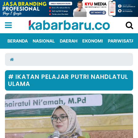
BERANDA
NASIONAL
DAERAH
EKONOMI
PARIWISATA
Informasi
KabarbaruTV
Kirim
Tentang
Iklan
Berita
Kami
IKATAN PELAJAR PUTRI NAHDLATUL
ULAMA
Berita
Nasional
International
Olahraga
Entertainment
Daerah
Pariwisata
Kuliner
Kolom
Network
PT
TREETAN