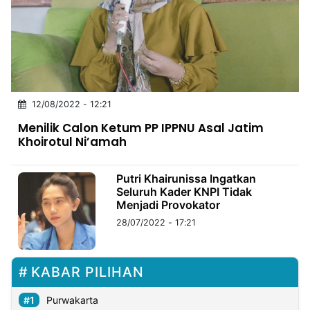
MULTIMEDIA
INDONESIA
Partner
Insight
Suara
Lens
Daily
Jalan
Idealita
Kita
Dinamikapost.com
Radar
Seedbacklink
12/08/2022 - 12:21
NTB
Time
IDN
Jogja
Rakyat
News
Notice
Baru
Menilik Calon Ketum PP IPPNU Asal Jatim
Khoirotul Ni’amah
Follow
Kabarbaru
Putri Khairunissa Ingatkan
Seluruh Kader KNPI Tidak
Menjadi Provokator
28/07/2022 - 17:21
KABAR PILIHAN
Purwakarta