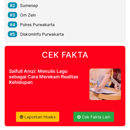
Sumenep
©
Om Zein
Kabarbaru.co
-
Polres Purwakarta
2026
Diskominfo Purwakarta
PT.
Kabarbaru
Media
CEK FAKTA
Holding
Saifull Amzi: Menulis Lagu
sebagai Cara Merekam Realitas
Kehidupan
Laporkan Hoaks
Cek Fakta Lain