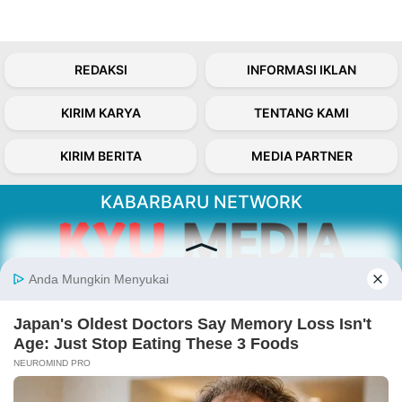
REDAKSI
INFORMASI IKLAN
KIRIM KARYA
TENTANG KAMI
KIRIM BERITA
MEDIA PARTNER
KABARBARU NETWORK
About Our Kabarbaru.co
Kabarbaru.co menyajikan berita aktual dan
inspiratif dari sudut pandang berbaik sangka
serta terverifikasi dari sumber yang tepat.