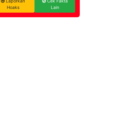
Laporkan
Cek Fakta
Hoaks
Lain