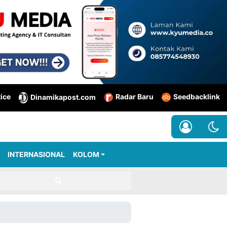
tice
Radar Baru
Seedbacklink
Dinamikapost.com
INTERNASIONAL
KOLOM