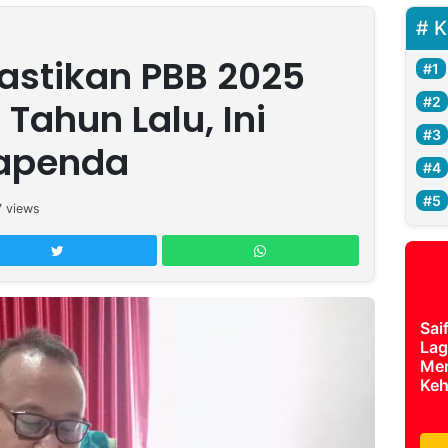
K
astikan PBB 2025
Tahun Lalu, Ini
Bapenda
7
views
Sai
Lag
Mer
Keh