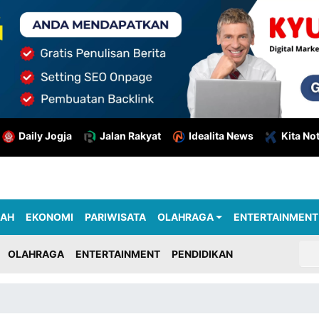
Daily Jogja
Jalan Rakyat
Idealita News
Kita No
RAH
EKONOMI
PARIWISATA
OLAHRAGA
ENTERTAINMENT
OLAHRAGA
ENTERTAINMENT
PENDIDIKAN