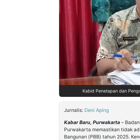
©
Kabarbaru.co
-
2026
PT.
Kabarbaru
Media
Holding
Kabid Penetapan dan Pengo
Jurnalis:
Deni Aping
Kabar Baru, Purwakarta
– Badan
Purwakarta memastikan tidak ad
Bangunan (PBB) tahun 2025. Kend