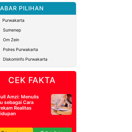
ABAR PILIHAN
Purwakarta
Sumenep
Om Zein
Polres Purwakarta
Diskominfo Purwakarta
CEK FAKTA
full Amzi: Menulis
u sebagai Cara
ekam Realitas
idupan