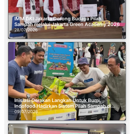
IMM DKI Jakarta Dorong Budaya Pilah
Sampah melalui Jakarta Green Academy 2026
28/07/2026
Inisiasi Gerakan Langkah Untuk Bumi,
Indofood Hadirkan Sistem Pilah Sampah di
Semasa Piknik
09/07/2026