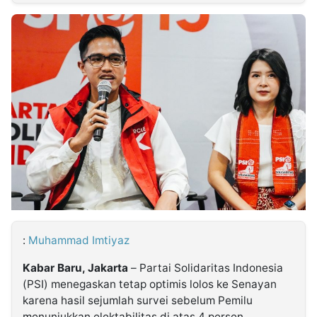
MULTIMEDIA
INDONESIA
Partner
Insight
Suara
Lens
Daily
Jalan
Idealita
Kita
Dinamikapost.com
Radar
Seedbacklink
NTB
Time
IDN
Jogja
Rakyat
News
Notice
Baru
Follow
Kabarbaru
:
Muhammad Imtiyaz
Kabar Baru, Jakarta
– Partai Solidaritas Indonesia
(PSI) menegaskan tetap optimis lolos ke Senayan
karena hasil sejumlah survei sebelum Pemilu
menunjukkan elektabilitas di atas 4 persen.