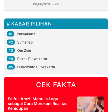
08/08/2026 - 22:56
KABAR PILIHAN
Purwakarta
Sumenep
Om Zein
Polres Purwakarta
Diskominfo Purwakarta
CEK FAKTA
Saifull Amzi: Menulis Lagu
sebagai Cara Merekam Realitas
Kehidupan