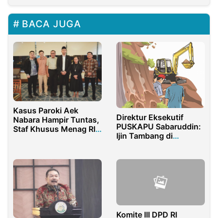
BACA JUGA
Kasus Paroki Aek
Direktur Eksekutif
Nabara Hampir Tuntas,
PUSKAPU Sabaruddin:
Staf Khusus Menag RI
Ijin Tambang di
Sebut Peran Penting
Indonesia
Seskab Teddy
Memunculkan
Maladministrasi
Komite III DPD RI