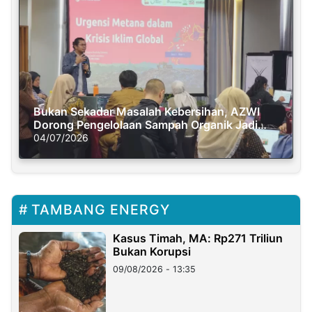
Bukan Sekadar Masalah Kebersihan, AZWI
Dorong Pengelolaan Sampah Organik Jadi
Solusi Krisis Iklim
04/07/2026
TAMBANG ENERGY
Kasus Timah, MA: Rp271 Triliun
Bukan Korupsi
09/08/2026 - 13:35