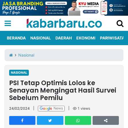
BERANDA
NASIONAL
DAERAH
EKONOMI
PARIWISATA
Informasi
KabarbaruTV
Kirim
Tentang
Nasional
Iklan
Berita
Kami
NASIONAL
Berita
PSI Tetap Optimis Lolos ke
Nasional
International
Olahraga
Entertainment
Daerah
Pariwisata
Kuliner
Kolom
Senayan Mengingat Hasil Survei
Sebelum Pemilu
Network
24/02/2024
|
|
1
views
PT
TREETAN