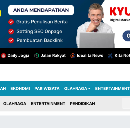
Daily Jogja
Jalan Rakyat
Idealita News
Kita No
RAH
EKONOMI
PARIWISATA
OLAHRAGA
ENTERTAINMENT
OLAHRAGA
ENTERTAINMENT
PENDIDIKAN