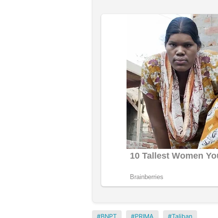
BNPT
PRIMA
Taliban