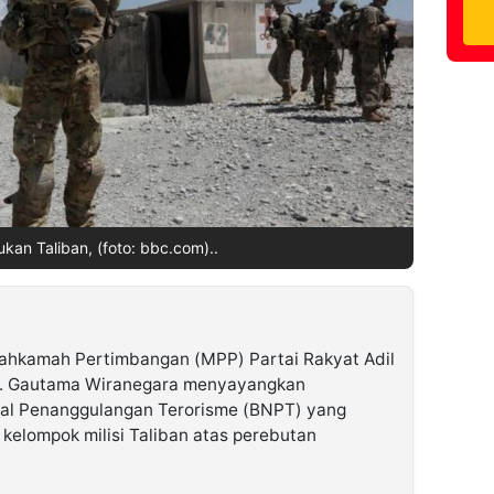
sukan Taliban, (foto: bbc.com)..
hkamah Pertimbangan (MPP) Partai Rakyat Adil
R. Gautama Wiranegara menyayangkan
al Penanggulangan Terorisme (BNPT) yang
kelompok milisi Taliban atas perebutan