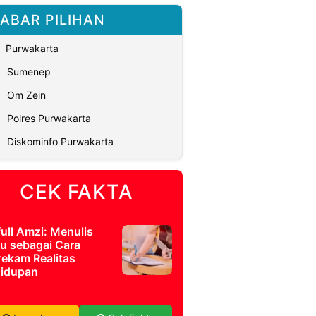
ABAR PILIHAN
Purwakarta
Sumenep
Om Zein
Polres Purwakarta
Diskominfo Purwakarta
CEK FAKTA
full Amzi: Menulis
u sebagai Cara
ekam Realitas
idupan