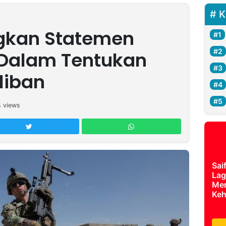
K
gkan Statemen
 Dalam Tentukan
liban
4
views
Sai
Lag
Mer
Keh