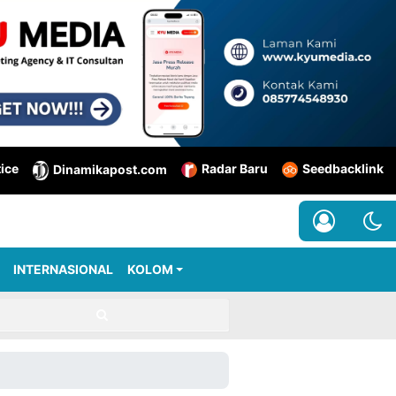
tice
Radar Baru
Seedbacklink
Dinamikapost.com
INTERNASIONAL
KOLOM