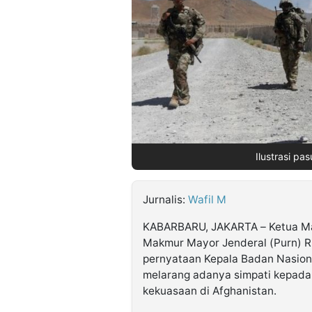
©
Kabarbaru.co
-
2026
PT.
Kabarbaru
Media
Holding
Ilustrasi pa
Jurnalis:
Wafil M
KABARBARU, JAKARTA – Ketua Ma
Makmur Mayor Jenderal (Purn) 
pernyataan Kepala Badan Nasion
melarang adanya simpati kepada 
kekuasaan di Afghanistan.