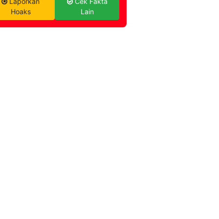
Laporkan
Cek Fakta
Hoaks
Lain