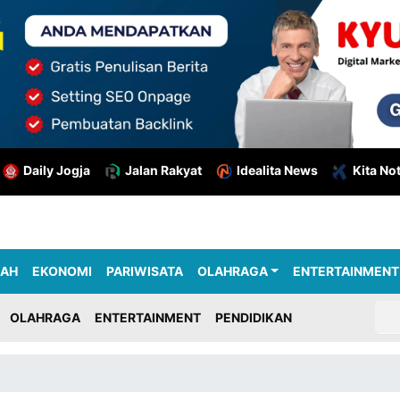
Daily Jogja
Jalan Rakyat
Idealita News
Kita No
RAH
EKONOMI
PARIWISATA
OLAHRAGA
ENTERTAINMENT
OLAHRAGA
ENTERTAINMENT
PENDIDIKAN