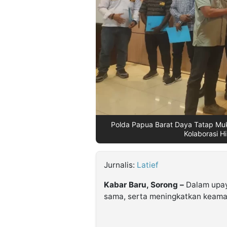
©
Kabarbaru.co
-
2026
PT.
Kabarbaru
Media
Holding
Polda Papua Barat Daya Tatap Mu
Kolaborasi Hi
Jurnalis:
Latief
Kabar Baru, Sorong
–
Dalam upay
sama, serta meningkatkan keama