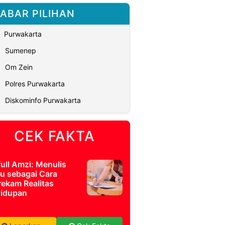
ABAR PILIHAN
Purwakarta
Sumenep
Om Zein
Polres Purwakarta
Diskominfo Purwakarta
CEK FAKTA
full Amzi: Menulis
u sebagai Cara
ekam Realitas
idupan