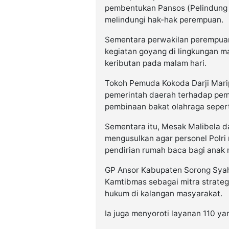
pembentukan Pansos (Pelindung 
melindungi hak-hak perempuan.
Sementara perwakilan perempu
kegiatan goyang di lingkungan m
keributan pada malam hari.
Tokoh Pemuda Kokoda
Darji Mar
pemerintah daerah
terhadap pem
pembinaan bakat olahraga sepert
Sementara itu,
Mesak Malibela
d
mengusulkan agar
personel Polri
pendirian rumah baca
bagi anak m
GP Ansor Kabupaten Sorong
Syah
Kamtibmas
sebagai mitra strate
hukum di kalangan masyarakat.
Ia juga menyoroti
layanan 110
yan