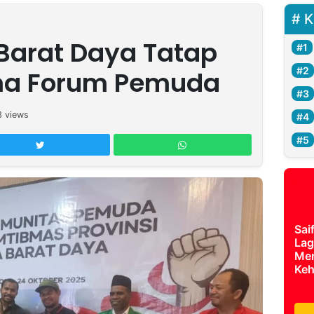
K
Barat Daya Tatap
ma Forum Pemuda
3
views
Sai
Lag
Mer
Keh