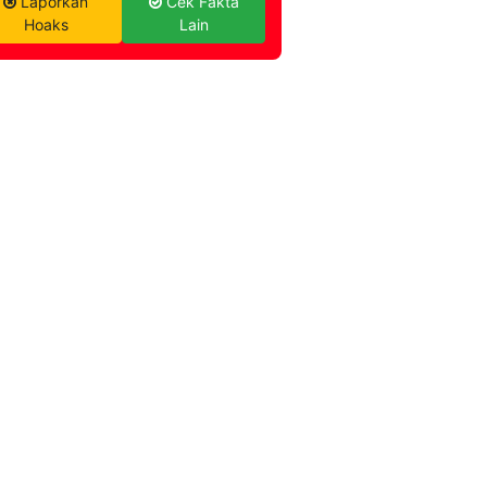
Laporkan
Cek Fakta
Hoaks
Lain