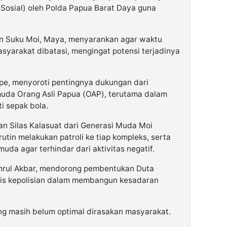
Sosial)
oleh Polda Papua Barat Daya guna
an
Suku Moi
,
Maya
, menyarankan agar
waktu
asyarakat dibatasi
, mengingat potensi terjadinya
ipe
, menyoroti pentingnya dukungan dari
uda Orang Asli Papua (OAP), terutama dalam
i sepak bola
.
an
Silas Kalasuat
dari
Generasi Muda Moi
 rutin melakukan patroli ke tiap kompleks
, serta
uda agar terhindar dari aktivitas negatif.
rul Akbar
, mendorong pembentukan
Duta
gis kepolisian dalam membangun kesadaran
g masih belum optimal dirasakan masyarakat.