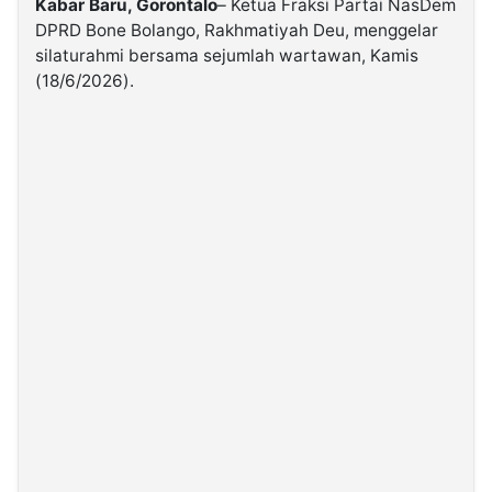
Kabar Baru, Gorontalo
– Ketua Fraksi Partai NasDem
DPRD Bone Bolango, Rakhmatiyah Deu, menggelar
silaturahmi bersama sejumlah wartawan, Kamis
©
Kabarbaru.co
(18/6/2026).
-
2026
PT.
Kabarbaru
Media
Holding