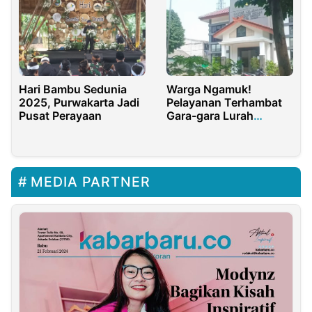
Hari Bambu Sedunia
Warga Ngamuk!
2025, Purwakarta Jadi
Pelayanan Terhambat
Pusat Perayaan
Gara-gara Lurah
Nanggewer Mekar
Keluyuran ke Luar
Negeri
MEDIA PARTNER