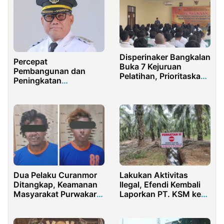
Disperinaker Bangkalan
Percepat
Buka 7 Kejuruan
Pembangunan dan
Pelatihan, Prioritaskan
Peningkatan
Pengangguran dan
Kesejahteraan
Korban PHK
Masyarakat, Pemkab
Banyuwangi Buka
Peluang Bagi Investor
Dua Pelaku Curanmor
Lakukan Aktivitas
Ditangkap, Keamanan
Ilegal, Efendi Kembali
Masyarakat Purwakarta
Laporkan PT. KSM ke
Terjaga
Polisi