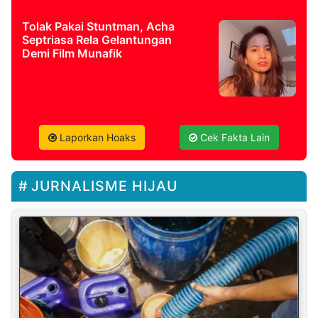
Tolak Pakai Stuntman, Acha
Septriasa Rela Gelantungan
Demi Film Munafik
Laporkan Hoaks
Cek Fakta Lain
JURNALISME HIJAU