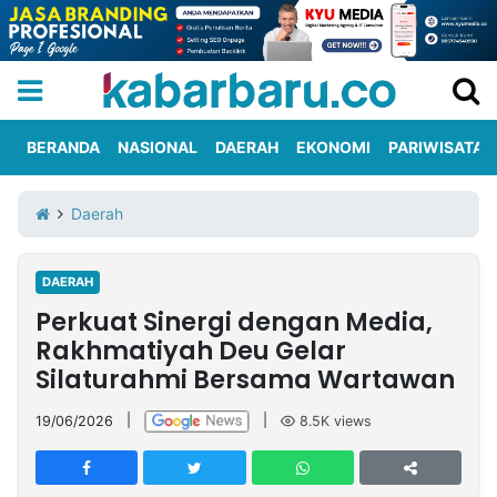
BERANDA
NASIONAL
DAERAH
EKONOMI
PARIWISATA
Informasi
KabarbaruTV
Kirim
Tentang
Daerah
Iklan
Berita
Kami
DAERAH
Berita
Perkuat Sinergi dengan Media,
Nasional
International
Olahraga
Entertainment
Daerah
Pariwisata
Kuliner
Kolom
Rakhmatiyah Deu Gelar
Silaturahmi Bersama Wartawan
Network
19/06/2026
|
|
8.5K
views
PT
TREETAN