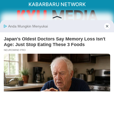
KABARBARU NETWORK
About Our Kabarbaru.co
Kabarbaru.co menyajikan berita aktual dan
inspiratif dari sudut pandang berbaik sangka
serta terverifikasi dari sumber yang tepat.
Follow Kabarbaru
Kabarbaru.co
Copyright © 2026. All rights reserved