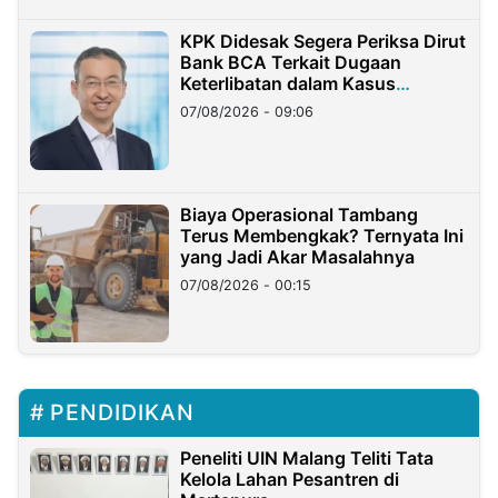
KPK Didesak Segera Periksa Dirut
Bank BCA Terkait Dugaan
Keterlibatan dalam Kasus
Hilangnya Dana Nasabah Rp2,58
07/08/2026 - 09:06
Miliar
Biaya Operasional Tambang
Terus Membengkak? Ternyata Ini
yang Jadi Akar Masalahnya
07/08/2026 - 00:15
PENDIDIKAN
Peneliti UIN Malang Teliti Tata
Kelola Lahan Pesantren di