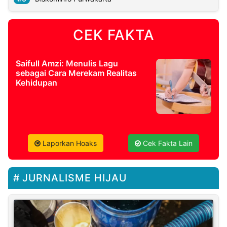
CEK FAKTA
Saifull Amzi: Menulis Lagu
sebagai Cara Merekam Realitas
Kehidupan
Laporkan Hoaks
Cek Fakta Lain
JURNALISME HIJAU