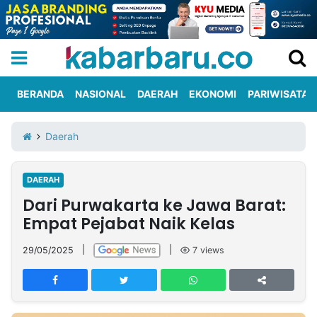
BERANDA
NASIONAL
DAERAH
EKONOMI
PARIWISATA
Informasi
KabarbaruTV
Kirim
Tentang
Daerah
Iklan
Berita
Kami
DAERAH
Berita
Dari Purwakarta ke Jawa Barat:
Nasional
International
Olahraga
Entertainment
Daerah
Pariwisata
Kuliner
Kolom
Empat Pejabat Naik Kelas
29/05/2025
|
|
7
views
Network
PT
TREETAN