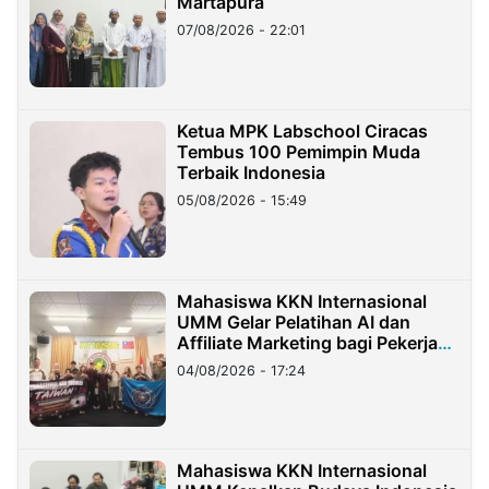
Martapura
07/08/2026 - 22:01
Ketua MPK Labschool Ciracas
Tembus 100 Pemimpin Muda
Terbaik Indonesia
05/08/2026 - 15:49
Mahasiswa KKN Internasional
UMM Gelar Pelatihan AI dan
Affiliate Marketing bagi Pekerja
Migran Indonesia di Taiwan
04/08/2026 - 17:24
Mahasiswa KKN Internasional