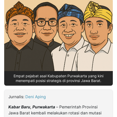
MULTIMEDIA
INDONESIA
Partner
Insight
Suara
Lens
Daily
Jalan
Idealita
Kita
Dinamikapost.com
Radar
Seedbacklink
NTB
Time
IDN
Jogja
Rakyat
News
Notice
Baru
Follow
Kabarbaru
Empat pejabat asal Kabupaten Purwakarta yang kini
menempati posisi strategis di provinsi Jawa Barat.
Jurnalis:
Deni Aping
Kabar Baru, Purwakarta
– Pemerintah Provinsi
Jawa Barat kembali melakukan rotasi dan mutasi