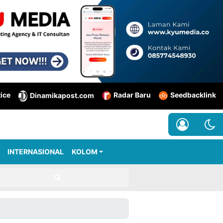
tice
Radar Baru
Seedbacklink
Dinamikapost.com
INTERNASIONAL
KOLOM