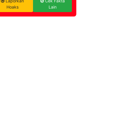
Laporkan
Cek Fakta
Hoaks
Lain