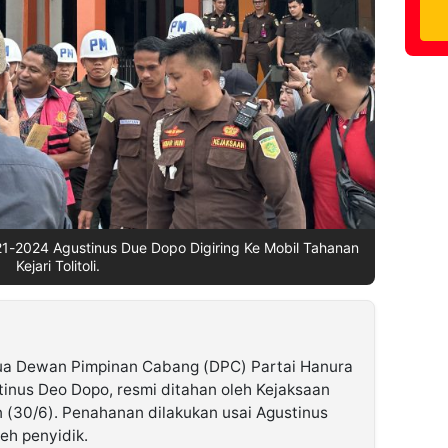
1-2024 Agustinus Due Dopo Digiring Ke Mobil Tahanan
Kejari Tolitoli.
ua Dewan Pimpinan Cabang (DPC) Partai Hanura
stinus Deo Dopo, resmi ditahan oleh Kejaksaan
in (30/6). Penahanan dilakukan usai Agustinus
eh penyidik.