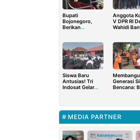
Anggota Ko
Bupati
V DPR RI D
Bojonegoro,
Wahidi Ban
Berikan
Rutilahu h
Semangat Untuk
Irigasi di
Persibo
Indramayu
Barat
Siswa Baru
Membangu
Antusias! Tri
Generasi S
Indosat Gelar
Bencana: 
Program Edukasi
Purwakarta
Digital dan
Peringati B
Hiburan Warnai
Pengurang
MPLS di
Risiko Ben
MEDIA PARTNER
Purwakarta