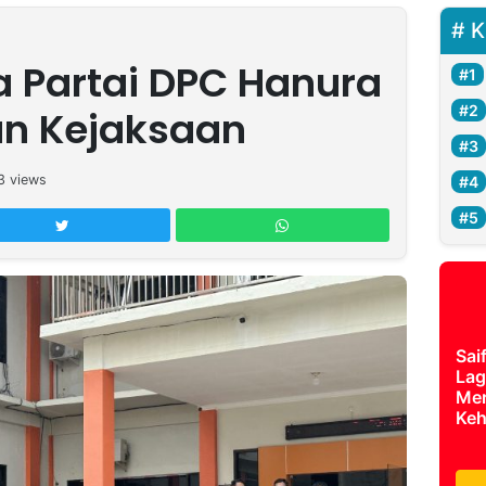
K
 Partai DPC Hanura
han Kejaksaan
3
views
Sai
Lag
Mer
Keh