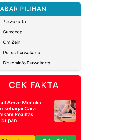
ABAR PILIHAN
Purwakarta
Sumenep
Om Zein
Polres Purwakarta
Diskominfo Purwakarta
CEK FAKTA
full Amzi: Menulis
u sebagai Cara
ekam Realitas
idupan