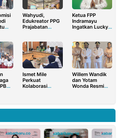
misi
Wahyudi,
Ketua FPP
edi
Edukreator PPG
Indramayu
tu
Prajabatan
Ingatkan Lucky
ingga
Edukasi
Hakim Tidak
Generasi Muda
Kampanye
 Jawa
Melalui Kelas
Provokatif, Ajak
Konten Kreator
Adu Gagasan
dan Tunjukkan
Prestasi
n
Ismet Mile
Willem Wandik
iaga
Perkuat
dan Yotam
BPBD
Kolaborasi
Wonda Resmi
Kesehatan
Dilantik Sebagai
ulan
Bersama
Bupati dan Wakil
an
Poltekkes
Bupati Tolikara
cana
Gorontalo
Periode 2025-
2030