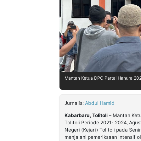
©
Kabarbaru.co
-
2026
PT.
Kabarbaru
Media
Holding
Mantan Ketua DPC Partai Hanura 202
Jurnalis:
Abdul Hamid
Kabarbaru, Tolitoli
– Mantan Ket
Tolitoli Periode 2021- 2024, Agu
Negeri (Kejari) Tolitoli pada Sen
menjalani pemeriksaan intensif ol