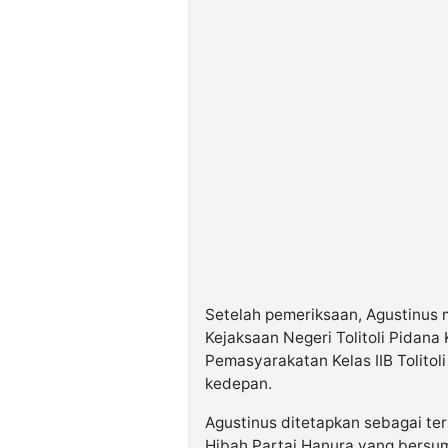
Setelah pemeriksaan, Agustinus 
Kejaksaan Negeri Tolitoli Pidan
Pemasyarakatan Kelas IIB Tolitol
kedepan.
Agustinus ditetapkan sebagai t
Hibah Partai Hanura yang bersum