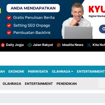
Daily Jogja
Jalan Rakyat
Idealita News
Kita No
RAH
EKONOMI
PARIWISATA
OLAHRAGA
ENTERTAINMENT
OLAHRAGA
ENTERTAINMENT
PENDIDIKAN