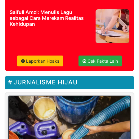
Saifull Amzi: Menulis Lagu
sebagai Cara Merekam Realitas
Kehidupan
Laporkan Hoaks
Cek Fakta Lain
JURNALISME HIJAU