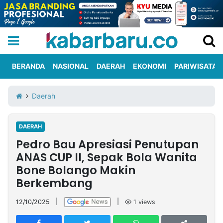
BERANDA
NASIONAL
DAERAH
EKONOMI
PARIWISATA
Informasi
KabarbaruTV
Kirim
Tentang
Daerah
Iklan
Berita
Kami
DAERAH
Berita
Pedro Bau Apresiasi Penutupan
Nasional
International
Olahraga
Entertainment
Daerah
Pariwisata
Kuliner
Kolom
ANAS CUP II, Sepak Bola Wanita
Bone Bolango Makin
Berkembang
Network
12/10/2025
|
|
1
views
PT
TREETAN