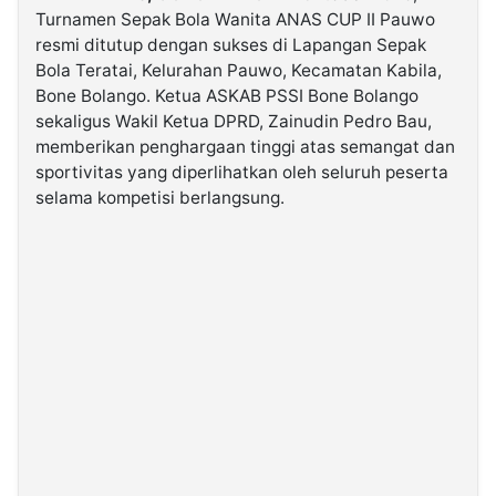
Turnamen Sepak Bola Wanita ANAS CUP II Pauwo
resmi ditutup dengan sukses di Lapangan Sepak
©
Bola Teratai, Kelurahan Pauwo, Kecamatan Kabila,
Kabarbaru.co
-
Bone Bolango. Ketua ASKAB PSSI Bone Bolango
2026
sekaligus Wakil Ketua DPRD, Zainudin Pedro Bau,
memberikan penghargaan tinggi atas semangat dan
PT.
sportivitas yang diperlihatkan oleh seluruh peserta
Kabarbaru
Media
selama kompetisi berlangsung.
Holding