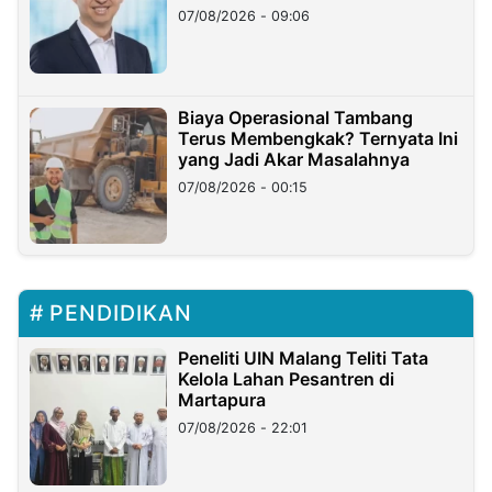
Hilangnya Dana Nasabah Rp2,58
07/08/2026 - 09:06
Miliar
Biaya Operasional Tambang
Terus Membengkak? Ternyata Ini
yang Jadi Akar Masalahnya
07/08/2026 - 00:15
PENDIDIKAN
Peneliti UIN Malang Teliti Tata
Kelola Lahan Pesantren di
Martapura
07/08/2026 - 22:01