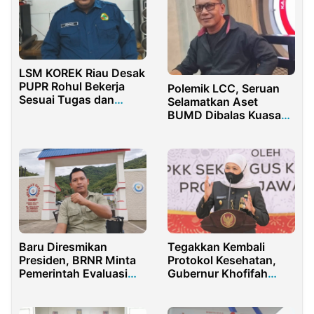
LSM KOREK Riau Desak
PUPR Rohul Bekerja
Polemik LCC, Seruan
Sesuai Tugas dan
Selamatkan Aset
Fungsi
BUMD Dibalas Kuasa
Hukum Isabel dengan
Kritik Bukti JC
Baru Diresmikan
Tegakkan Kembali
Presiden, BRNR Minta
Protokol Kesehatan,
Pemerintah Evaluasi
Gubernur Khofifah
Konstruksi KNMP Leato
Pimpin Langsung Apel
Selatan
Pamor Keris