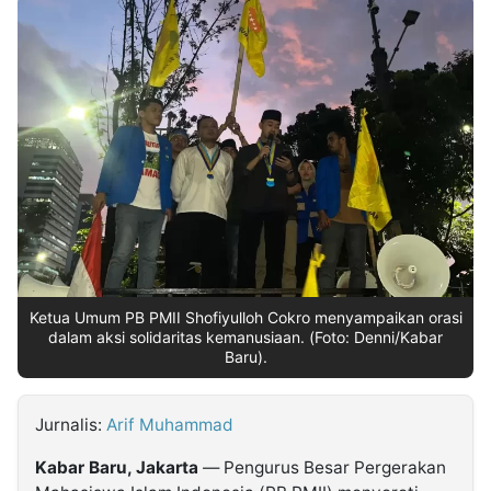
MULTIMEDIA
INDONESIA
Partner
Insight
Suara
Lens
Daily
Jalan
Idealita
Kita
Dinamikapost.com
Radar
Seedbacklink
NTB
Time
IDN
Jogja
Rakyat
News
Notice
Baru
Follow
Kabarbaru
Ketua Umum PB PMII Shofiyulloh Cokro menyampaikan orasi
dalam aksi solidaritas kemanusiaan. (Foto: Denni/Kabar
Baru).
Jurnalis:
Arif Muhammad
Kabar Baru, Jakarta
— Pengurus Besar Pergerakan