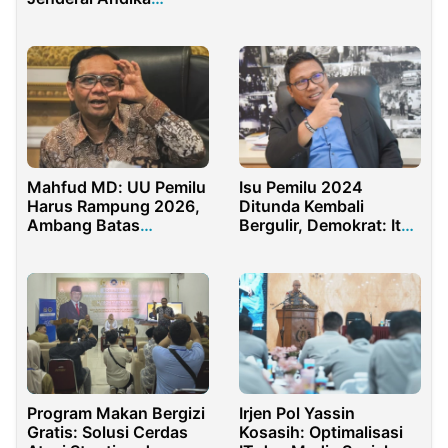
Perkasa sebagai Calon
Panglima TNI Harus
Dipertimbangkan Ulang
Mahfud MD: UU Pemilu
Isu Pemilu 2024
Harus Rampung 2026,
Ditunda Kembali
Ambang Batas
Bergulir, Demokrat: Itu
Presiden Dihapus
Rencana Jahat
Program Makan Bergizi
Irjen Pol Yassin
Gratis: Solusi Cerdas
Kosasih: Optimalisasi