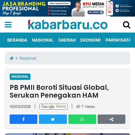
BERANDA
NASIONAL
DAERAH
EKONOMI
PARIWISATA
Informasi
KabarbaruTV
Kirim
Tentang
Nasional
Iklan
Berita
Kami
NASIONAL
Berita
PB PMII Boroti Situasi Global,
Nasional
International
Olahraga
Entertainment
Daerah
Pariwisata
Kuliner
Kolom
Serukan Penegakan HAM
10/03/2026
|
|
7
views
Network
PT
TREETAN