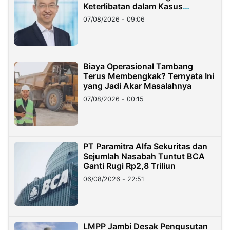
Keterlibatan dalam Kasus
Hilangnya Dana Nasabah Rp2,58
07/08/2026 - 09:06
Miliar
Biaya Operasional Tambang
Terus Membengkak? Ternyata Ini
yang Jadi Akar Masalahnya
07/08/2026 - 00:15
PT Paramitra Alfa Sekuritas dan
Sejumlah Nasabah Tuntut BCA
Ganti Rugi Rp2,8 Triliun
06/08/2026 - 22:51
LMPP Jambi Desak Pengusutan