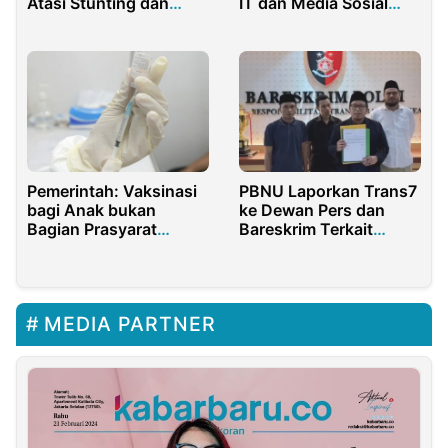
Atasi Stunting dan
IT dan Media Sosial
Malnutrisi
untuk Pelayanan Polri
Pemerintah: Vaksinasi
PBNU Laporkan Trans7
bagi Anak bukan
ke Dewan Pers dan
Bagian Prasyarat
Bareskrim Terkait
Pembelajaran Tatap
Tayangan Xpose
Muka
Uncensored
MEDIA PARTNER