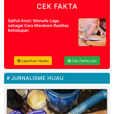
CEK FAKTA
Saifull Amzi: Menulis Lagu
sebagai Cara Merekam Realitas
Kehidupan
Laporkan Hoaks
Cek Fakta Lain
JURNALISME HIJAU