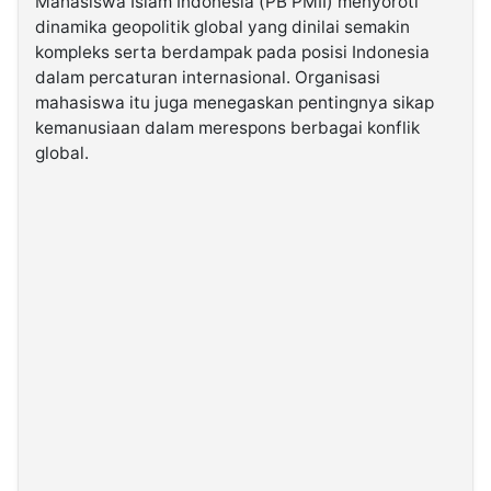
Mahasiswa Islam Indonesia (PB PMII) menyoroti
dinamika geopolitik global yang dinilai semakin
kompleks serta berdampak pada posisi Indonesia
©
Kabarbaru.co
dalam percaturan internasional. Organisasi
-
2026
mahasiswa itu juga menegaskan pentingnya sikap
kemanusiaan dalam merespons berbagai konflik
global.
PT.
Kabarbaru
Media
Holding