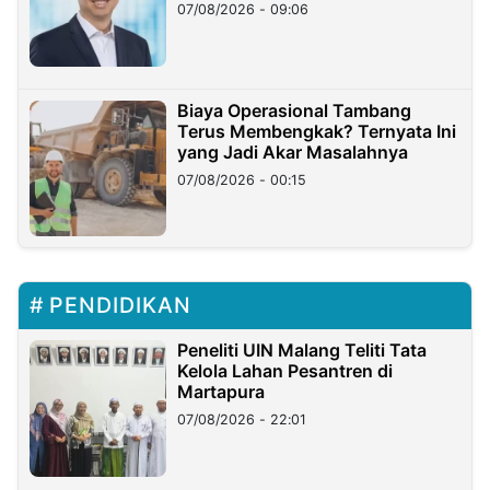
Hilangnya Dana Nasabah Rp2,58
07/08/2026 - 09:06
Miliar
Biaya Operasional Tambang
Terus Membengkak? Ternyata Ini
yang Jadi Akar Masalahnya
07/08/2026 - 00:15
PENDIDIKAN
Peneliti UIN Malang Teliti Tata
Kelola Lahan Pesantren di
Martapura
07/08/2026 - 22:01