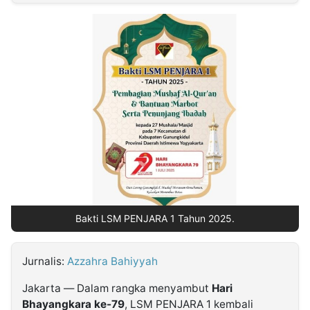
MULTIMEDIA
INDONESIA
Partner
Insight
Suara
Lens
Daily
Jalan
Idealita
Kita
Dinamikapost.com
Radar
Seedbacklink
NTB
Time
IDN
Jogja
Rakyat
News
Notice
Baru
Follow
Kabarbaru
Bakti LSM PENJARA 1 Tahun 2025.
Jurnalis:
Azzahra Bahiyyah
Jakarta — Dalam rangka menyambut
Hari
Bhayangkara ke-79
, LSM PENJARA 1 kembali