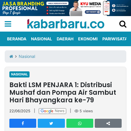
BERANDA
NASIONAL
DAERAH
EKONOMI
PARIWISATA
Informasi
KabarbaruTV
Kirim
Tentang
Nasional
Iklan
Berita
Kami
NASIONAL
Berita
Bakti LSM PENJARA 1: Distribusi
Nasional
International
Olahraga
Entertainment
Daerah
Pariwisata
Kuliner
Kolom
Mushaf dan Pompa Air Sambut
Hari Bhayangkara ke-79
Network
22/06/2025
|
|
5
views
PT
TREETAN