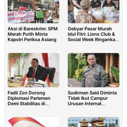
Aksi di Bareskrim: SPM
Gebyar Pasar Murah
Merah Putih Minta
Idul Fitri: Lions Club &
Kapolri Periksa Asiang
Social Week Ringankan
Beban Masyarakat
Fadli Zon Dorong
Sudirman Said Diminta
Diplomasi Parlemen
Tidak Ikut Campur
Demi Stabilitas di
Urusan Internal
kawasan ASEAN
NasDem