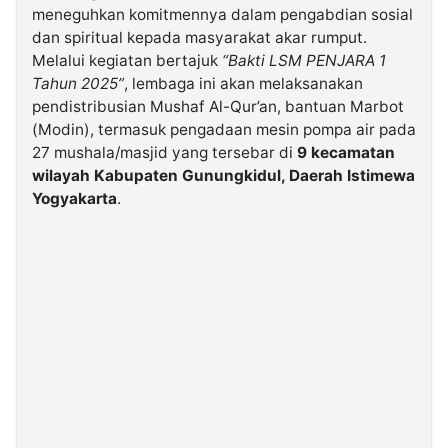
meneguhkan komitmennya dalam pengabdian sosial
dan spiritual kepada masyarakat akar rumput.
©
Melalui kegiatan bertajuk
“Bakti LSM PENJARA 1
Kabarbaru.co
-
Tahun 2025”
, lembaga ini akan melaksanakan
2026
pendistribusian Mushaf Al-Qur’an, bantuan Marbot
(Modin), termasuk pengadaan mesin pompa air pada
PT.
27 mushala/masjid yang tersebar di
9 kecamatan
Kabarbaru
Media
wilayah Kabupaten Gunungkidul, Daerah Istimewa
Holding
Yogyakarta
.