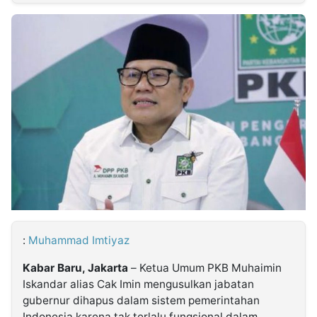
MULTIMEDIA
INDONESIA
Partner
Insight
Suara
Lens
Daily
Jalan
Idealita
Kita
Dinamikapost.com
Radar
Seedbacklink
NTB
Time
IDN
Jogja
Rakyat
News
Notice
Baru
Follow
Kabarbaru
:
Muhammad Imtiyaz
Kabar Baru, Jakarta
– Ketua Umum PKB Muhaimin
Iskandar alias Cak Imin mengusulkan jabatan
gubernur dihapus dalam sistem pemerintahan
Indonesia karena tak terlalu fungsional dalam