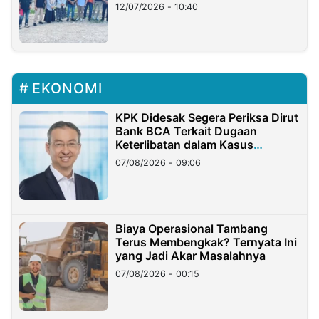
12/07/2026 - 10:40
EKONOMI
KPK Didesak Segera Periksa Dirut
Bank BCA Terkait Dugaan
Keterlibatan dalam Kasus
Hilangnya Dana Nasabah Rp2,58
07/08/2026 - 09:06
Miliar
Biaya Operasional Tambang
Terus Membengkak? Ternyata Ini
yang Jadi Akar Masalahnya
07/08/2026 - 00:15