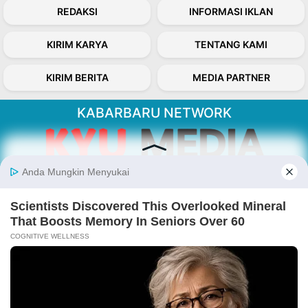
REDAKSI
INFORMASI IKLAN
KIRIM KARYA
TENTANG KAMI
KIRIM BERITA
MEDIA PARTNER
KABARBARU NETWORK
About Our Kabarbaru.co
Kabarbaru.co menyajikan berita aktual dan
inspiratif dari sudut pandang berbaik sangka
serta terverifikasi dari sumber yang tepat.
Follow Kabarbaru