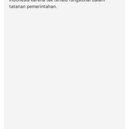
tatanan pemerintahan.
©
Kabarbaru.co
-
2026
PT.
Kabarbaru
Media
Holding