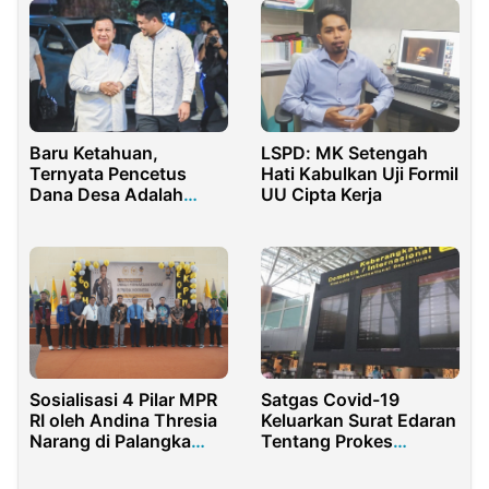
Baru Ketahuan,
LSPD: MK Setengah
Ternyata Pencetus
Hati Kabulkan Uji Formil
Dana Desa Adalah
UU Cipta Kerja
Prabowo Subianto
Sosialisasi 4 Pilar MPR
Satgas Covid-19
RI oleh Andina Thresia
Keluarkan Surat Edaran
Narang di Palangka
Tentang Prokes
Raya
Perjalanan