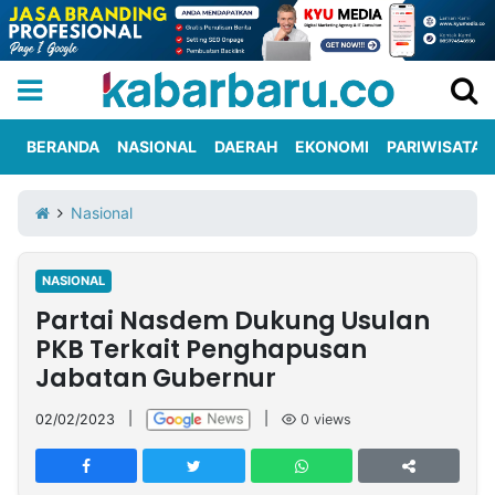
BERANDA
NASIONAL
DAERAH
EKONOMI
PARIWISATA
Informasi
KabarbaruTV
Kirim
Tentang
Nasional
Iklan
Berita
Kami
NASIONAL
Berita
Partai Nasdem Dukung Usulan
Nasional
International
Olahraga
Entertainment
Daerah
Pariwisata
Kuliner
Kolom
PKB Terkait Penghapusan
Jabatan Gubernur
Network
02/02/2023
|
|
0
views
PT
TREETAN