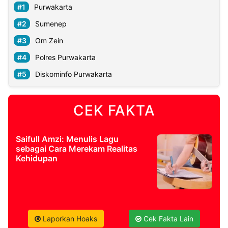
Purwakarta
Sumenep
Om Zein
Polres Purwakarta
Diskominfo Purwakarta
CEK FAKTA
Saifull Amzi: Menulis Lagu
sebagai Cara Merekam Realitas
Kehidupan
Laporkan Hoaks
Cek Fakta Lain