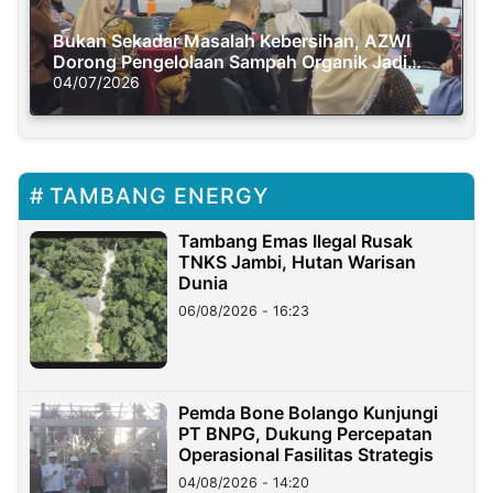
Bukan Sekadar Masalah Kebersihan, AZWI
Dorong Pengelolaan Sampah Organik Jadi
Solusi Krisis Iklim
04/07/2026
TAMBANG ENERGY
Tambang Emas Ilegal Rusak
TNKS Jambi, Hutan Warisan
Dunia
06/08/2026 - 16:23
Pemda Bone Bolango Kunjungi
PT BNPG, Dukung Percepatan
Operasional Fasilitas Strategis
04/08/2026 - 14:20