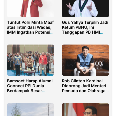
Tuntut Polri Minta Maaf
Gus Yahya Terpilih Jadi
atas Intimidasi Wadas,
Ketum PBNU, Ini
IMM Ingatkan Potensi
Tanggapan PB HMI
Serupa Terjadi di Jatim
MPO
Bamsoet Harap Alumni
Rob Clinton Kardinal
Connect PPI Dunia
Didorong Jadi Menteri
Berdampak Besar
Pemuda dan Olahraga
Kepada Negara
RI