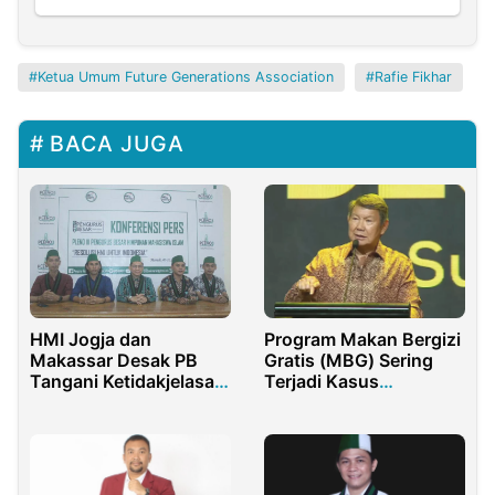
Ketua Umum Future Generations Association
Rafie Fikhar
BACA JUGA
Program Makan Bergizi
HMI Jogja dan
Gratis (MBG) Sering
Makassar Desak PB
Terjadi Kasus
Tangani Ketidakjelasan
Keracunan, Hashim:
Kongres 2022
Hal Wajar