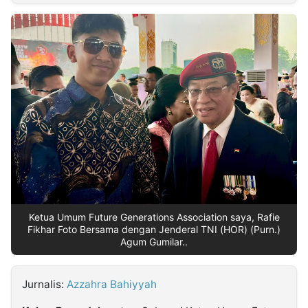
MULTIMEDIA
INDONESIA
Partner
Insight
Suara
Lens
Daily
Jalan
Idealita
Kita
Dinamikapost.com
Radar
Seedbacklink
NTB
Time
IDN
Jogja
Rakyat
News
Notice
Baru
Follow
Kabarbaru
Ketua Umum Future Generations Association saya, Rafie
Fikhar Foto Bersama dengan Jenderal TNI (HOR) (Purn.)
Agum Gumilar..
Jurnalis:
Azzahra Bahiyyah