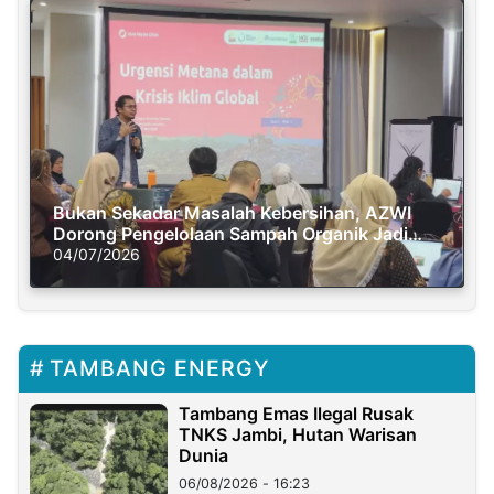
Bukan Sekadar Masalah Kebersihan, AZWI
Dorong Pengelolaan Sampah Organik Jadi
Solusi Krisis Iklim
04/07/2026
TAMBANG ENERGY
Tambang Emas Ilegal Rusak
TNKS Jambi, Hutan Warisan
Dunia
06/08/2026 - 16:23