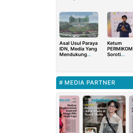
Dalam
Inkubasi Bi
Pembangunan
Pesantren
Desa
Asal Usul Paraya
Ketum
IDN, Media Yang
PERMIKOM
Mendukung
Soroti
Indonesia Emas
Transparan
2045
Pengadaan
Aplikasi TN
Rp100 Mili
MEDIA PARTNER