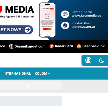
tice
Radar Baru
Seedbacklink
Dinamikapost.com
INTERNASIONAL
KOLOM