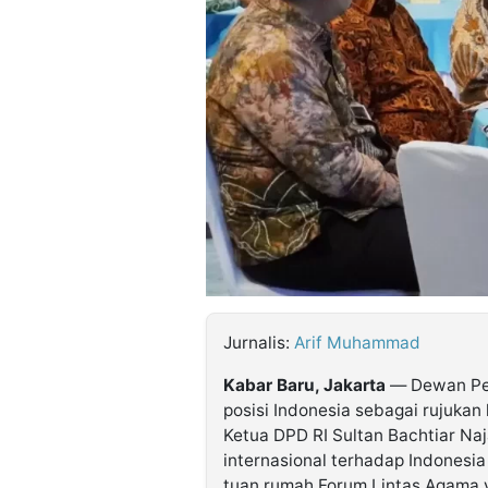
©
Kabarbaru.co
-
2026
PT.
Kabarbaru
Media
Holding
Jurnalis:
Arif Muhammad
Kabar Baru, Jakarta
— Dewan Per
posisi Indonesia sebagai rujukan
Ketua DPD RI Sultan Bachtiar N
internasional terhadap Indonesia
tuan rumah Forum Lintas Agama 