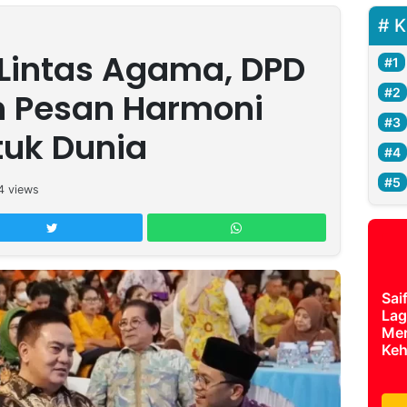
K
Lintas Agama, DPD
n Pesan Harmoni
tuk Dunia
4
views
Sai
Lag
Mer
Keh