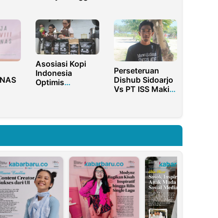
Konser
snis
PeduliLindungi
Diperbolehkan
Asosiasi Kopi
Perseteruan
Indonesia
NAS
Dishub Sidoarjo
Optimis
Vs PT ISS Makin
Peparnas 2021
si
Panas, Basith:
Bangkitkan
Pendapatan Dari
Industri Kopi
I AL
Retribusi Parkir
Lokal
ar
Nol