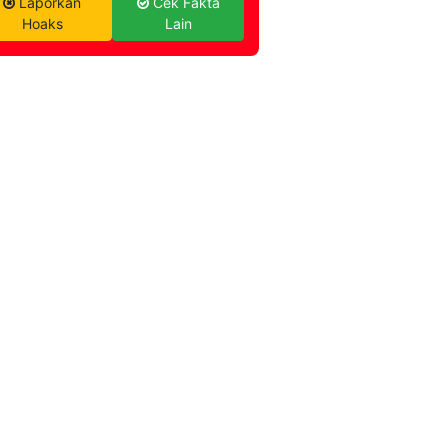
Laporkan
Cek Fakta
Hoaks
Lain