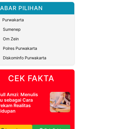
ABAR PILIHAN
Purwakarta
Sumenep
Om Zein
Polres Purwakarta
Diskominfo Purwakarta
CEK FAKTA
full Amzi: Menulis
u sebagai Cara
ekam Realitas
idupan