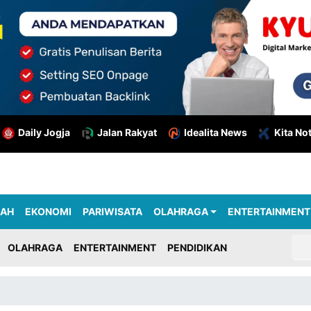
Daily Jogja
Jalan Rakyat
Idealita News
Kita No
RAH
EKONOMI
PARIWISATA
OLAHRAGA
ENTERTAINMENT
OLAHRAGA
ENTERTAINMENT
PENDIDIKAN