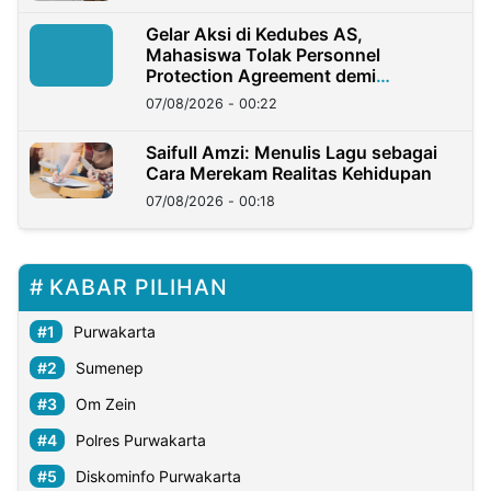
Gelar Aksi di Kedubes AS,
Mahasiswa Tolak Personnel
Protection Agreement demi
Kedaulatan Negara
07/08/2026 - 00:22
Saifull Amzi: Menulis Lagu sebagai
Cara Merekam Realitas Kehidupan
07/08/2026 - 00:18
KABAR PILIHAN
Purwakarta
Sumenep
Om Zein
Polres Purwakarta
Diskominfo Purwakarta