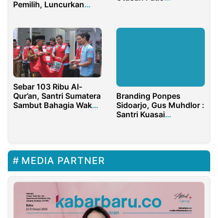
Pemilih, Luncurkan
Fransiskus di
Bawaslu Mobile
Yogyakarta
Sebar 103 Ribu Al-
Qur’an, Santri Sumatera
Branding Ponpes
Sambut Bahagia Wakaf
Sidoarjo, Gus Muhdlor :
Ramadhan
Santri Kuasai
Jurnalistik
MEDIA PARTNER