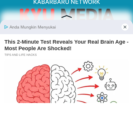
KABARBARU NETWORK
About Our Kabarbaru.co
Kabarbaru.co menyajikan berita aktual dan
inspiratif dari sudut pandang berbaik sangka
serta terverifikasi dari sumber yang tepat.
Follow Kabarbaru
Kabarbaru.co
Copyright © 2026. All rights reserved