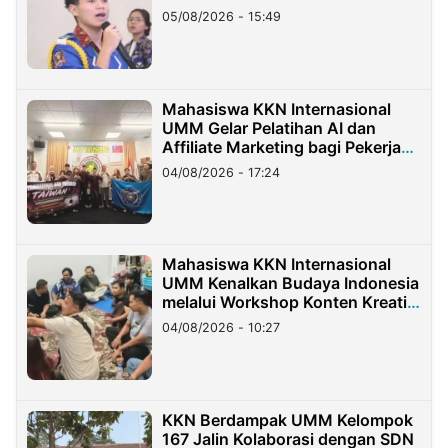
05/08/2026 - 15:49
Mahasiswa KKN Internasional
UMM Gelar Pelatihan AI dan
Affiliate Marketing bagi Pekerja
Migran Indonesia di Taiwan
04/08/2026 - 17:24
Mahasiswa KKN Internasional
UMM Kenalkan Budaya Indonesia
melalui Workshop Konten Kreatif
di Taiwan
04/08/2026 - 10:27
KKN Berdampak UMM Kelompok
167 Jalin Kolaborasi dengan SDN