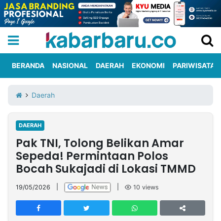
BERANDA
NASIONAL
DAERAH
EKONOMI
PARIWISATA
Informasi
KabarbaruTV
Kirim
Tentang
Daerah
Iklan
Berita
Kami
DAERAH
Berita
Pak TNI, Tolong Belikan Amar
Nasional
International
Olahraga
Entertainment
Daerah
Pariwisata
Kuliner
Kolom
Sepeda! Permintaan Polos
Bocah Sukajadi di Lokasi TMMD
Network
19/05/2026
|
|
10
views
PT
TREETAN