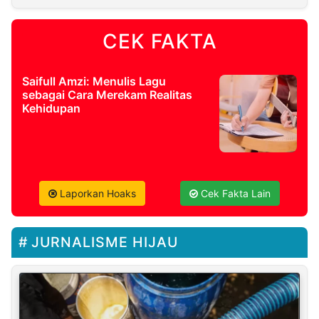
CEK FAKTA
Saifull Amzi: Menulis Lagu
sebagai Cara Merekam Realitas
Kehidupan
Laporkan Hoaks
Cek Fakta Lain
JURNALISME HIJAU