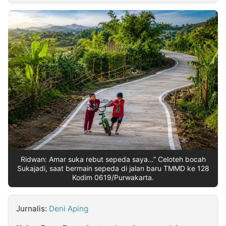
MULTIMEDIA
INDONESIA
Partner
Insight
Suara
Lens
Daily
Jalan
Idealita
Kita
Dinamikapost.com
Radar
Seedbacklink
NTB
Time
IDN
Jogja
Rakyat
News
Notice
Baru
Follow
Kabarbaru
Ridwan: Amar suka rebut sepeda saya…” Celoteh bocah
Sukajadi, saat bermain sepeda di jalan baru TMMD ke 128
Kodim 0619/Purwakarta.
Jurnalis:
Deni Aping