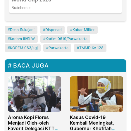
Desa Sukajadi
Dispenad
Kabar Militer
Kodam III/SLW
Kodim 0619/Purwakarta
KOREM 063/sgj
Purwakarta
TMMD Ke 128
BACA JUGA
Aroma Kopi Flores
Kasus Covid-19
Menjadi Oleh-oleh
Kembali Meningkat,
Favorit Delegasi KTT
Gubernur Khofifah