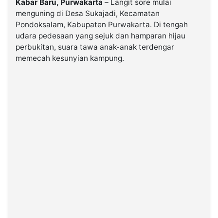
Kabar Baru, Purwakarta
– Langit sore mulai
menguning di Desa Sukajadi, Kecamatan
Pondoksalam, Kabupaten Purwakarta. Di tengah
©
Kabarbaru.co
udara pedesaan yang sejuk dan hamparan hijau
-
2026
perbukitan, suara tawa anak-anak terdengar
memecah kesunyian kampung.
PT.
Kabarbaru
Media
Holding