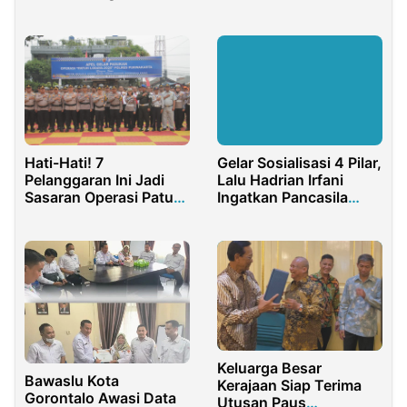
ASEAN 2023
Fungsikan Kembali
RSDL Bangkalan
Gelar Sosialisasi 4 Pilar,
Hati-Hati! 7
Lalu Hadrian Irfani
Pelanggaran Ini Jadi
Ingatkan Pancasila
Sasaran Operasi Patuh
Sebagai Dasar Penting
di Purwakarta
Bernegara
Keluarga Besar
Bawaslu Kota
Kerajaan Siap Terima
Gorontalo Awasi Data
Utusan Paus