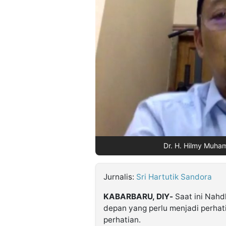
©
Kabarbaru.co
-
2026
PT.
Kabarbaru
Media
Holding
Dr. H. Hilmy Muha
Jurnalis:
Sri Hartutik Sandora
KABARBARU, DIY-
Saat ini Nahd
depan yang perlu menjadi perhati
perhatian.