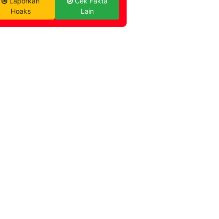
Laporkan
Cek Fakta
Hoaks
Lain