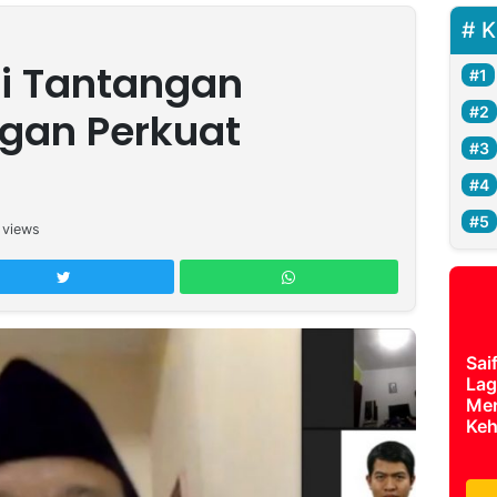
K
i Tantangan
gan Perkuat
views
Sai
Lag
Mer
Keh