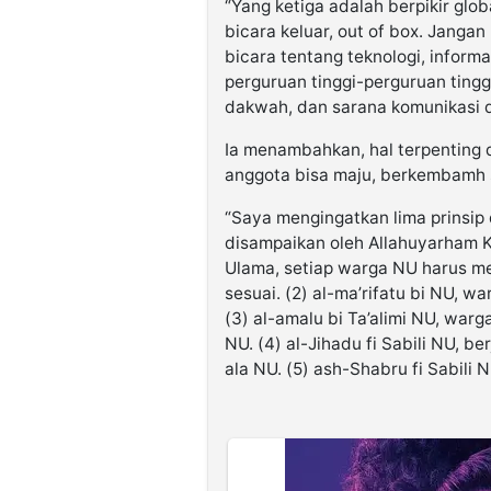
“Yang ketiga adalah berpikir glo
bicara keluar, out of box. Jangan
bicara tentang teknologi, informa
perguruan tinggi-perguruan tingg
dakwah, dan sarana komunikasi di
Ia menambahkan, hal terpenting
anggota bisa maju, berkembamh 
“Saya mengingatkan lima prinsip
disampaikan oleh Allahuyarham K.H
Ulama, setiap warga NU harus m
sesuai. (2) al-ma’rifatu bi NU,
(3) al-amalu bi Ta’alimi NU, wa
NU. (4) al-Jihadu fi Sabili NU, b
ala NU. (5) ash-Shabru fi Sabili