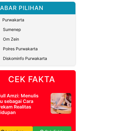
ABAR PILIHAN
Purwakarta
Sumenep
Om Zein
Polres Purwakarta
Diskominfo Purwakarta
CEK FAKTA
full Amzi: Menulis
u sebagai Cara
ekam Realitas
idupan