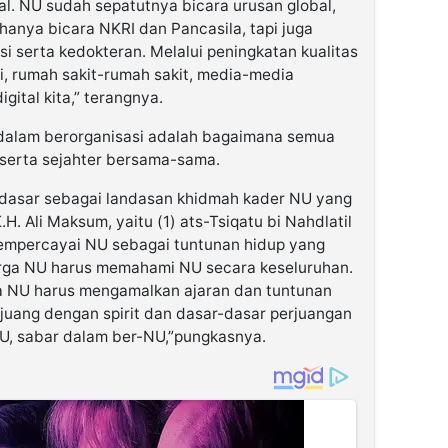
bal. NU sudah sepatutnya bicara urusan global,
 hanya bicara NKRI dan Pancasila, tapi juga
si serta kedokteran. Melalui peningkatan kualitas
i, rumah sakit-rumah sakit, media-media
gital kita,” terangnya.
 dalam berorganisasi adalah bagaimana semua
serta sejahter bersama-sama.
 dasar sebagai landasan khidmah kader NU yang
. Ali Maksum, yaitu (1) ats-Tsiqatu bi Nahdlatil
empercayai NU sebagai tuntunan hidup yang
 warga NU harus memahami NU secara keseluruhan.
rga NU harus mengamalkan ajaran dan tuntunan
erjuang dengan spirit dan dasar-dasar perjuangan
 NU, sabar dalam ber-NU,”pungkasnya.