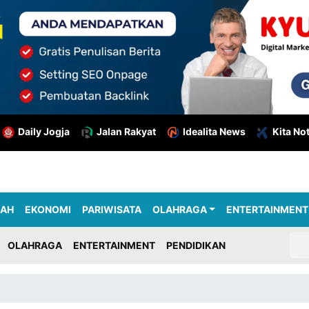
Daily Jogja
Jalan Rakyat
Idealita News
Kita No
RAH
EKONOMI
PARIWISATA
OLAHRAGA
ENTERTAINMENT
OLAHRAGA
ENTERTAINMENT
PENDIDIKAN