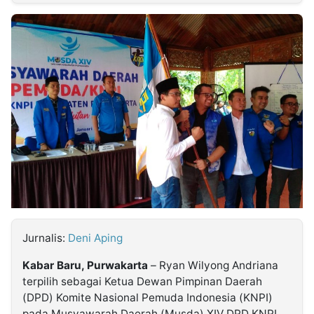
MULTIMEDIA
INDONESIA
Partner
Insight
Suara
Lens
Daily
Jalan
Idealita
Kita
Dinamikapost.com
Radar
Seedbacklink
NTB
Time
IDN
Jogja
Rakyat
News
Notice
Baru
Follow
Kabarbaru
Jurnalis:
Deni Aping
Kabar Baru, Purwakarta
– Ryan Wilyong Andriana
terpilih sebagai Ketua Dewan Pimpinan Daerah
(DPD) Komite Nasional Pemuda Indonesia (KNPI)
pada Musyawarah Daerah (Musda) XIV DPD KNPI