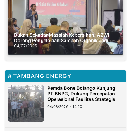
Bukan Sekadar Masalah Kebersihan, AZWI
Dorong Pengelolaan Sampah Organik Jadi
Solusi Krisis Iklim
04/07/2026
TAMBANG ENERGY
Pemda Bone Bolango Kunjungi
PT BNPG, Dukung Percepatan
Operasional Fasilitas Strategis
04/08/2026 - 14:20