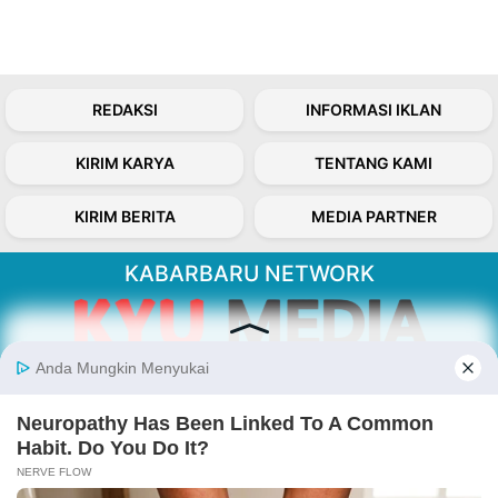
REDAKSI
INFORMASI IKLAN
KIRIM KARYA
TENTANG KAMI
KIRIM BERITA
MEDIA PARTNER
KABARBARU NETWORK
About Our Kabarbaru.co
Kabarbaru.co menyajikan berita aktual dan
inspiratif dari sudut pandang berbaik sangka
serta terverifikasi dari sumber yang tepat.