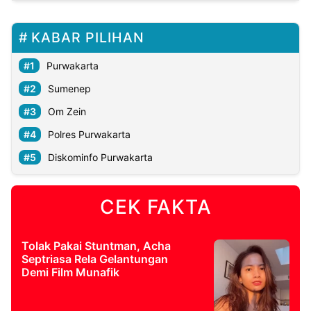
KABAR PILIHAN
Purwakarta
Sumenep
Om Zein
Polres Purwakarta
Diskominfo Purwakarta
CEK FAKTA
Tolak Pakai Stuntman, Acha
Septriasa Rela Gelantungan
Demi Film Munafik