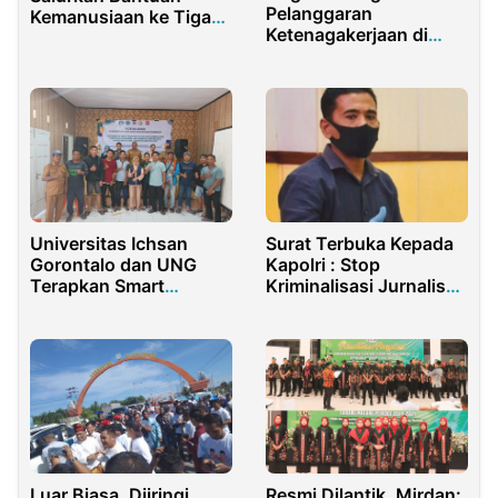
Pelanggaran
Kemanusiaan ke Tiga
Ketenagakerjaan di
Provinsi Terdampak
Purwakarta: KMP Siap
Banjir
Bertindak!
Universitas Ichsan
Surat Terbuka Kepada
Gorontalo dan UNG
Kapolri : Stop
Terapkan Smart
Kriminalisasi Jurnalis
Irrigation Sistem
Aceh dengan Pasal
Hortikultura di Desa
Karet UU ITE
Huntu Utara
Luar Biasa, Diiringi
Resmi Dilantik, Mirdan: