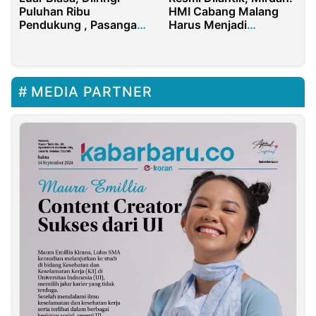
Puluhan Ribu
HMI Cabang Malang
Pendukung , Pasangan
Harus Menjadi
Anton-Poti Mendaftar
Organisasi Yang
ke KPU Rohul
Progresif, Inovatif dan
Responsif
MEDIA PARTNER