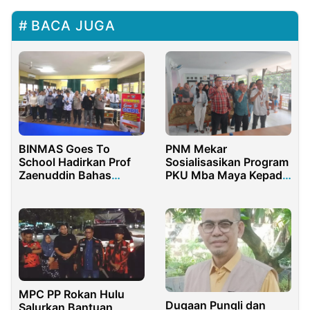
BACA JUGA
BINMAS Goes To
PNM Mekar
School Hadirkan Prof
Sosialisasikan Program
Zaenuddin Bahas
PKU Mba Maya Kepada
Pentingnya Karakter
Puluhan Nasabah di
Jatiluhur Purwakarta
MPC PP Rokan Hulu
Dugaan Pungli dan
Salurkan Bantuan