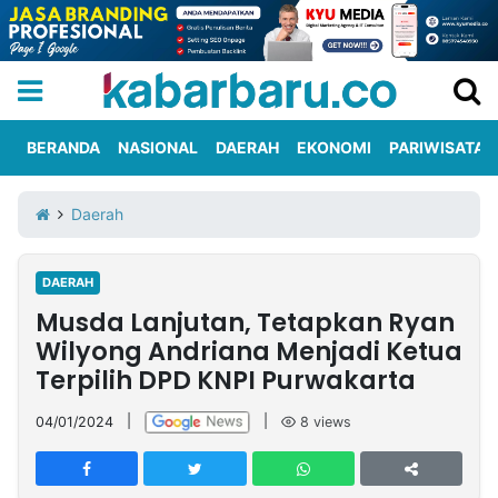
BERANDA
NASIONAL
DAERAH
EKONOMI
PARIWISATA
Informasi
KabarbaruTV
Kirim
Tentang
Daerah
Iklan
Berita
Kami
DAERAH
Berita
Musda Lanjutan, Tetapkan Ryan
Nasional
International
Olahraga
Entertainment
Daerah
Pariwisata
Kuliner
Kolom
Wilyong Andriana Menjadi Ketua
Terpilih DPD KNPI Purwakarta
Network
04/01/2024
|
|
8
views
PT
TREETAN