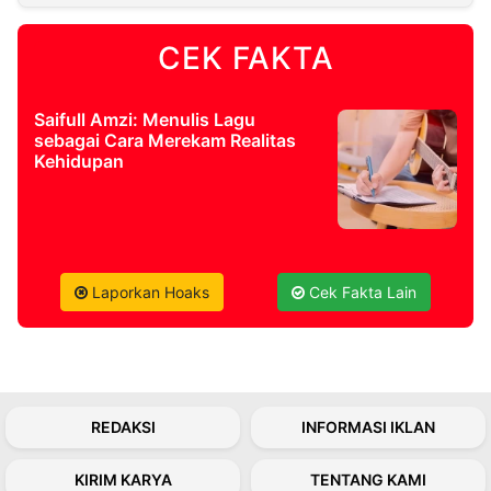
CEK FAKTA
©
Kabarbaru.co
-
2026
Saifull Amzi: Menulis Lagu
sebagai Cara Merekam Realitas
PT.
Kehidupan
Kabarbaru
Media
Holding
Laporkan Hoaks
Cek Fakta Lain
REDAKSI
INFORMASI IKLAN
KIRIM KARYA
TENTANG KAMI