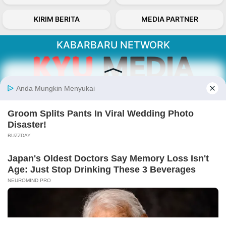
KIRIM BERITA
MEDIA PARTNER
KABARBARU NETWORK
About Our Kabarbaru.co
Kabarbaru.co menyajikan berita aktual dan
inspiratif dari sudut pandang berbaik sangka
serta terverifikasi dari sumber yang tepat.
Follow Kabarbaru