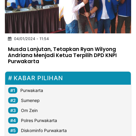
MULTIMEDIA
INDONESIA
Partner
04/01/2024 - 11:54
Insight
Suara
Lens
Daily
Jalan
Idealita
Kita
Dinamikapost.com
Radar
Seedbacklink
Musda Lanjutan, Tetapkan Ryan Wilyong
NTB
Time
IDN
Jogja
Rakyat
News
Notice
Baru
Andriana Menjadi Ketua Terpilih DPD KNPI
Purwakarta
Follow
Kabarbaru
KABAR PILIHAN
Purwakarta
Sumenep
Om Zein
Polres Purwakarta
Diskominfo Purwakarta