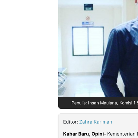
©
Kabarbaru.co
-
2026
PT.
Kabarbaru
Media
Holding
Penulis: Ihsan Maulana, Komisi 1
Editor:
Zahra Karimah
Kabar Baru, Opini-
Kementerian 