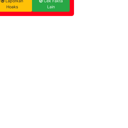
Laporkan
Cek Fakta
Hoaks
Lain