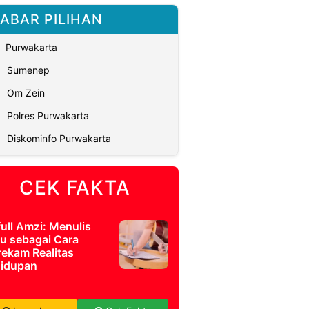
ABAR PILIHAN
Purwakarta
Sumenep
Om Zein
Polres Purwakarta
Diskominfo Purwakarta
CEK FAKTA
full Amzi: Menulis
u sebagai Cara
ekam Realitas
idupan