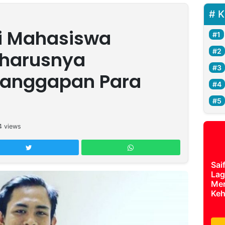
K
i Mahasiswa
eharusnya
anggapan Para
4
views
Sai
Lag
Mer
Keh