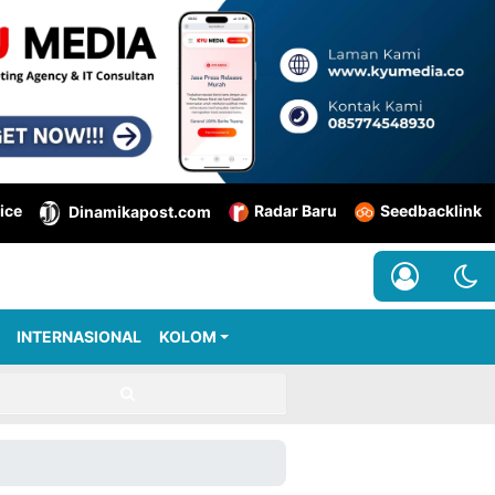
ice
Radar Baru
Seedbacklink
Dinamikapost.com
INTERNASIONAL
KOLOM