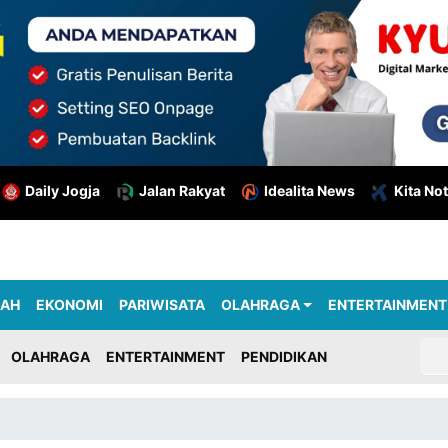
Daily Jogja
Jalan Rakyat
Idealita News
Kita Not
RAH
EKONOMI
PARIWISATA
OLAHRAGA
ENTERTAINMENT
OLAHRAGA
ENTERTAINMENT
PENDIDIKAN