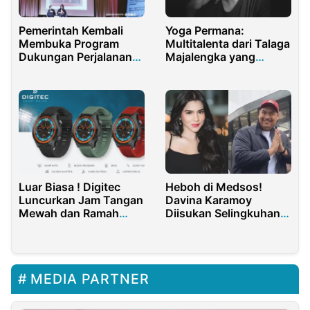
Pemerintah Kembali
Yoga Permana:
Membuka Program
Multitalenta dari Talaga
Dukungan Perjalanan
Majalengka yang
Interaksi Budaya
Menginspirasi Generasi
Muda
Luar Biasa ! Digitec
Heboh di Medsos!
Luncurkan Jam Tangan
Davina Karamoy
Mewah dan Ramah
Diisukan Selingkuhan
Lingkungan
Dito Ariotedjo
MEDIA PARTNER