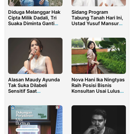
Diduga Melanggar Hak
Sidang Program
Cipta Milik Dadali, Tri
Tabung Tanah Hari Ini,
Suaka Diminta Ganti
Ustad Yusuf Mansur
Rugi 2M
Mohon Doa Kepada
Masyarakat
Alasan Maudy Ayunda
Nova Hani Ika Ningtyas
Tak Suka Dilabeli
Raih Posisi Bisnis
Sensitif Saat
Konsultan Usai Lulus
Menstruasi
UNINDRA