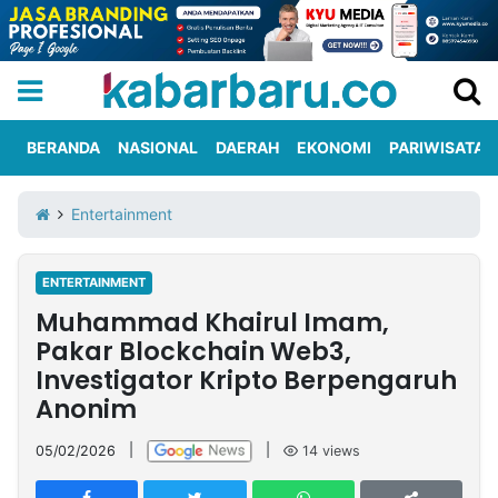
BERANDA
NASIONAL
DAERAH
EKONOMI
PARIWISATA
Informasi
KabarbaruTV
Kirim
Tentang
Entertainment
Iklan
Berita
Kami
ENTERTAINMENT
Berita
Muhammad Khairul Imam,
Nasional
International
Olahraga
Entertainment
Daerah
Pariwisata
Kuliner
Kolom
Pakar Blockchain Web3,
Investigator Kripto Berpengaruh
Anonim
Network
05/02/2026
|
|
14
views
PT
TREETAN