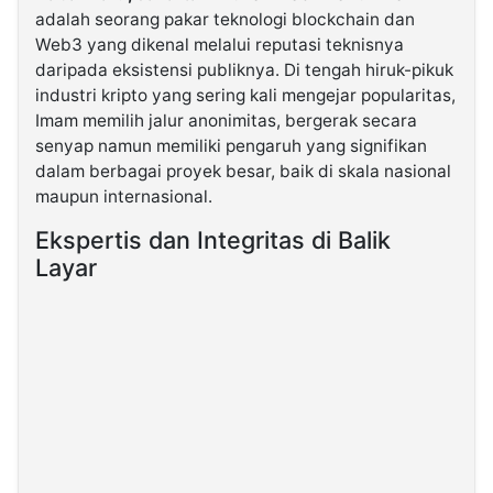
adalah seorang pakar teknologi blockchain dan
Web3 yang dikenal melalui reputasi teknisnya
©
daripada eksistensi publiknya. Di tengah hiruk-pikuk
Kabarbaru.co
-
industri kripto yang sering kali mengejar popularitas,
2026
Imam memilih jalur anonimitas, bergerak secara
senyap namun memiliki pengaruh yang signifikan
PT.
dalam berbagai proyek besar, baik di skala nasional
Kabarbaru
Media
maupun internasional.
Holding
Ekspertis dan Integritas di Balik
Layar