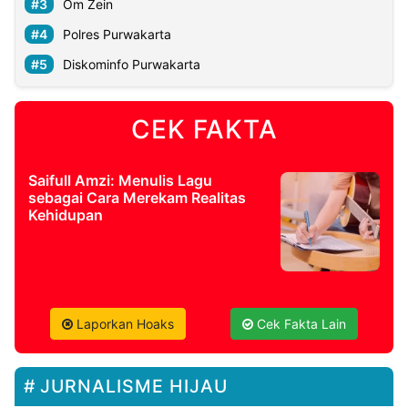
Om Zein
Polres Purwakarta
Diskominfo Purwakarta
CEK FAKTA
Saifull Amzi: Menulis Lagu
sebagai Cara Merekam Realitas
Kehidupan
Laporkan Hoaks
Cek Fakta Lain
JURNALISME HIJAU