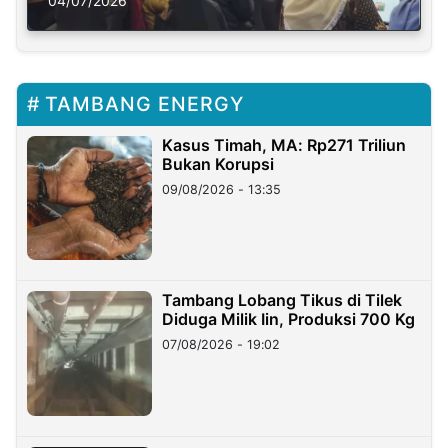
Solusi Krisis Iklim
04/07/2026
TAMBANG ENERGY
Kasus Timah, MA: Rp271 Triliun
Bukan Korupsi
09/08/2026 - 13:35
Tambang Lobang Tikus di Tilek
Diduga Milik Iin, Produksi 700 Kg
07/08/2026 - 19:02